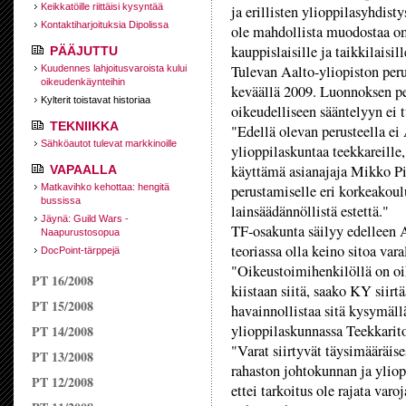
Keikkatöille riittäisi kysyntää
ja erillisten ylioppilasyhdist
Kontaktiharjoituksia Dipolissa
ole mahdollista muodostaa om
kauppislaisille ja taikkilaisi
PÄÄJUTTU
Tulevan Aalto-yliopiston peru
Kuudennes lahjoitusvaroista kului
oikeudenkäynteihin
keväällä 2009. Luonnoksen per
Kylterit toistavat historiaa
oikeudelliseen sääntelyyn ei 
TEKNIIKKA
"Edellä olevan perusteella ei
Sähköautot tulevat markkinoille
ylioppilaskuntaa teekkareille,
käyttämä asianajaja Mikko Pi
VAPAALLA
Matkavihko kehottaa: hengitä
perustamiselle eri korkeakoulu
bussissa
lainsäädännöllistä estettä."
Jäynä: Guild Wars -
TF-osakunta säilyy edelleen A
Naapurustosopua
teoriassa olla keino sitoa var
DocPoint-tärppejä
"Oikeustoimihenkilöllä on oi
PT 16/2008
kiistaan siitä, saako KY siir
PT 15/2008
havainnollistaa sitä kysymällä
ylioppilaskunnassa Teekkarit
PT 14/2008
"Varat siirtyvät täysimääräise
PT 13/2008
rahaston johtokunnan ja yliop
PT 12/2008
ettei tarkoitus ole rajata var