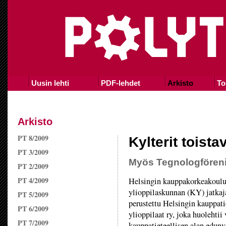
Uusin lehti
PDF-lehdet
Arkisto
To
Arkisto
PT 8/2009
Kylterit toista
PT 3/2009
Myös Tegnologfören
PT 2/2009
PT 4/2009
Helsingin kauppakorkeakoul
ylioppilaskunnan (KY) jatkaj
PT 5/2009
perustettu Helsingin kauppati
PT 6/2009
ylioppilaat ry, joka huolehtii
PT 7/2009
kauppatieteellisen alan edunv