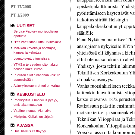
opiskelijakulttuurista. Yhdis
PT 17/2008
pyörittämiseen käytettävät va
PT 1/2009
tarkoitus siirtää Helsingin
kauppakorkeakoulun ylioppil
UUTISET
Service Factory monipuolistaa
säätiölle.
opetusta
Panu Nykänen mainitsee TKK:n
HYY vastustaa uutta urkintalakia
analogisena nykyiselle KY:n 
Moikkaa kaveria ja opettajaa,
yhteisössä oli käynnissä kieli
kampanja kehottaa
ollut olemassa lukuisiin alay
Luento syntyy tunneissa
YTHS:n terveydenhoitomaksu
Yhdistys, josta tehtiin lakim
nousee kaksi euroa
Teknillisen Korkeakoulun Ylio
Puolison tulot eivät enää vaikuta
oli pakkojäsenyys.
asumislisään
Vanha ruotsinkielisten teekka
Aalto-yliopiston rehtori on valittu
kuitenkin luovuttamista yliopp
KESKUSTELU
katsoi olevansa 1872 perustet
Pääkirjoitus: Omaisuus pysyy,
Ratkaisuun päästiin ensimmä
omistajat muuttuvat
Virallinen totuus: Alun alku
ruotsinkieliset ja suomenkiel
Mielipide: Kielilaki on järjetön
Tekniikan Ylioppilaat ja Tek
Korkeakoulun Ylioppilaskunn
AJASSA
Voisiko tässä olla kompromis
Uusi hallitus esittäytyy