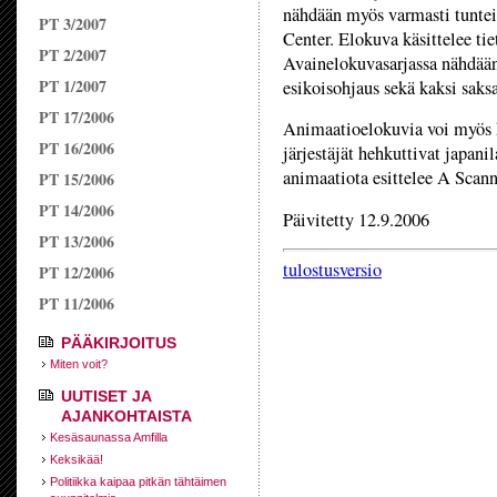
nähdään myös varmasti tuntei
PT 3/2007
Center. Elokuva käsittelee tiet
PT 2/2007
Avainelokuvasarjassa nähdää
PT 1/2007
esikoisohjaus sekä kaksi saksa
PT 17/2006
Animaatioelokuvia voi myös 
PT 16/2006
järjestäjät hehkuttivat japan
animaatiota esittelee A Scann
PT 15/2006
PT 14/2006
Päivitetty 12.9.2006
PT 13/2006
tulostusversio
PT 12/2006
PT 11/2006
PÄÄKIRJOITUS
Miten voit?
UUTISET JA
AJANKOHTAISTA
Kesäsaunassa Amfilla
Keksikää!
Politiikka kaipaa pitkän tähtäimen