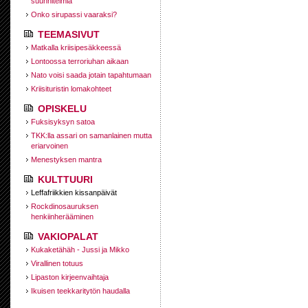
suunnitelmia
Onko sirupassi vaaraksi?
TEEMASIVUT
Matkalla kriisipesäkkeessä
Lontoossa terroriuhan aikaan
Nato voisi saada jotain tapahtumaan
Kriisituristin lomakohteet
OPISKELU
Fuksisyksyn satoa
TKK:lla assari on samanlainen mutta
eriarvoinen
Menestyksen mantra
KULTTUURI
Leffafriikkien kissanpäivät
Rockdinosauruksen
henkiinherääminen
VAKIOPALAT
Kukaketähäh - Jussi ja Mikko
Virallinen totuus
Lipaston kirjeenvaihtaja
Ikuisen teekkaritytön haudalla