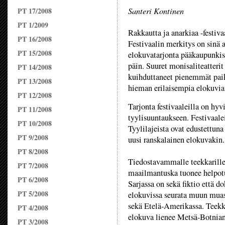
Santeri Kontinen
PT 17/2008
PT 1/2009
Rakkautta ja anarkiaa -festiva
PT 16/2008
Festivaalin merkitys on sinä 
PT 15/2008
elokuvatarjonta pääkaupunkis
päin. Suuret monisaliteatterit 
PT 14/2008
kuihduttaneet pienemmät paika
PT 13/2008
hieman erilaisempia elokuvia.
PT 12/2008
Tarjonta festivaaleilla on hyv
PT 11/2008
tyylisuuntaukseen. Festivaale
PT 10/2008
Tyylilajeista ovat edustettuna
PT 9/2008
uusi ranskalainen elokuvakin.
PT 8/2008
Tiedostavammalle teekkarille 
PT 7/2008
maailmantuska tuonee helpotu
PT 6/2008
Sarjassa on sekä fiktio että
PT 5/2008
elokuvissa seurata muun mua
sekä Etelä-Amerikassa. Teekk
PT 4/2008
elokuva lienee Metsä-Botnian
PT 3/2008