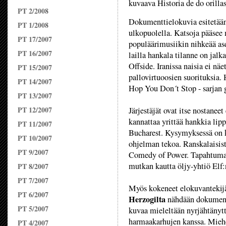
kuvaava Historia de do orillas
PT 2/2008
Dokumenttielokuvia esitetään 
PT 1/2008
ulkopuolella. Katsoja pääsee
PT 17/2007
populäärimusiikin nihkeää as
PT 16/2007
lailla hankala tilanne on jalka
Offside. Iranissa naisia ei nä
PT 15/2007
pallovirtuoosien suorituksia
PT 14/2007
Hop You Don´t Stop - sarjan g
PT 13/2007
PT 12/2007
Järjestäjät ovat itse nostanee
kannattaa yrittää hankkia lip
PT 11/2007
Bucharest. Kysymyksessä on k
PT 10/2007
ohjelman tekoa. Ranskalaisist
PT 9/2007
Comedy of Power. Tapahtumat 
mutkan kautta öljy-yhtiö Elf:
PT 8/2007
PT 7/2007
Myös kokeneet elokuvantekijä
PT 6/2007
Herzogilta
nähdään dokument
PT 5/2007
kuvaa mieleltään nyrjähtänytt
harmaakarhujen kanssa. Miehe
PT 4/2007