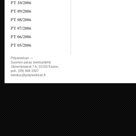
PT 10/2006
PT 09/2006
PT 08/2006
PT 07/2006
PT 06/2006
PT 05/2006
Polyteekkari —
Suomen paras teekkarilehti
Jämeräntaival 7 A, 02150 Espoo,
puh. (09) 468 3307
toimitus@polyteekkari.fi