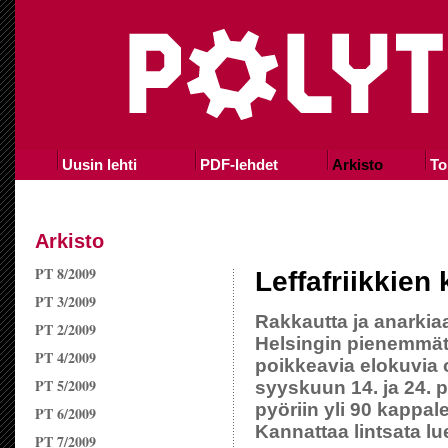
Uusin lehti
PDF-lehdet
Arkisto
To
Arkisto
PT 8/2009
Leffafriikkien
PT 3/2009
Rakkautta ja anarkiaa
PT 2/2009
Helsingin pienemmät e
PT 4/2009
poikkeavia elokuvia 
PT 5/2009
syyskuun 14. ja 24. p
pyöriin yli 90 kappale
PT 6/2009
Kannattaa lintsata lu
PT 7/2009