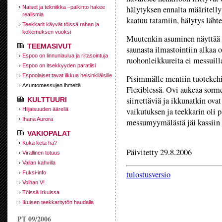
Naiset ja tekniikka –palkinto hakee
hälytyksen ennalta määritell
realismia
kaatuu tatamiin, hälytys lähte
Teekkarit käyvät töissä rahan ja
kokemuksen vuoksi
Muutenkin asuminen näyttää 
TEEMASIVUT
saunasta ilmastointiin alkaa o
Espoo on linnunlaulua ja riitasointuja
ruohonleikkureita ei messuill
Espoo on itsekkyyden paratiisi
Espoolaiset tavat ilkkua helsinkiläisille
Pisimmälle mentiin tuotekeh
Asuntomessujen ihmeitä
Flexiblessä. Ovi aukeaa sorme
siirrettäviä ja ikkunatkin ova
KULTTUURI
Hiljaisuuden äärellä
vaikutuksen ja teekkarin oli
Ihana Aurora
messumyymälästä jäi kassiin
VAKIOPALAT
Kuka ketä hä?
Päivitetty 29.8.2006
Virallinen totuus
Vallan kahvilla
tulostusversio
Fuksi-info
Voihan V!
Töissä Irkuissa
Ikuisen teekkaritytön haudalla
PT 09/2006