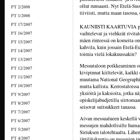
ollut runsaasti. Nyt Etelä-Su
PT 2/2008
tiiviisti, mutta maan tasossa,
PT 1/2008
PT 17/2007
KAUNIISTI KAARTUVIA pieniä
PT 16/2007
vaihtelevat ja viehkeät rivita
mäen rinteessä on komeita om
PT 15/2007
kahvila, kuin jossain Etelä-
PT 14/2007
toimia vielä lokakuussakin?
PT 13/2007
Messutaloon poikkeaminen on 
PT 12/2007
kivipinnat kiiltelevät, kaikki 
PT 11/2007
muutama National Geographic.
PT 10/2007
mutta kallista. Kerrostaloissa
yksiöitä ja kaksioita, jotka nä
PT 9/2007
opiskelijabudjetilla siirtoma
PT 8/2007
seisovat suitsukkeet tanassa.
PT 7/2007
Aivan messualueen keskellä vi
PT 6/2007
messujen mahdollisille humano
PT 5/2007
Siriuksen talotehtaalta. Lähem
PT 4/2007
jättiläiskuutio on messujen in