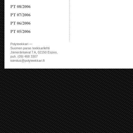
PT 08/2006
PT 07/2006
PT 06/2006
PT 05/2006
Polyteekkari —
Suomen paras teekkarilehti
Jämeräntaival 7 A, 02150 Espoo,
puh. (09) 468 3307
toimitus@polyteekkari.fi