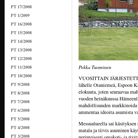
PT 17/2008
PT 1/2009
PT 16/2008
PT 15/2008
PT 14/2008
PT 13/2008
PT 12/2008
Pekka Tuominen
PT 11/2008
PT 10/2008
VUOSITTAIN JÄRJESTETTÄVÄ
PT 9/2008
lähelle Otaniemeä, Espoon Ka
elokuuta, joten seuraavaa mah
PT 8/2008
vuoden heinäkuussa Hämeenlin
PT 7/2008
mahdollisuuden markkinoida m
PT 6/2008
ammentaa ideoita asumista va
PT 5/2008
Messualueella sai käsityksen
PT 4/2008
matala ja tiivis asuminen käy
PT 3/2008
perinteisesti omakoti- ja riv