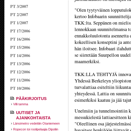
PT 3/2007
"Olen tyytyväinen lopputuloks
PT 2/2007
kertoo Infobaarin suunnittelij
PT 1/2007
TKK:lta. Seppänen on mieliss
lennokkaan suunnitelmansa to
PT 17/2006
ennakkoluulotonta asennetta es
PT 16/2006
kokeellisen konseptini ja ant
PT 15/2006
hän iloitsee. Infobaari ilahdu
se siirretään Suurpellon uudel
PT 14/2006
maamerkiksi.
PT 13/2006
PT 12/2006
TKK:LLA TEHTYJÄ innovaatioi
PT 11/2006
Yhdessä Berkeleyn yliopisto
turvalattiaa esiteltiin liikunt
PT 10/2006
yhteydessä. Lattia on suunnite
PÄÄKIRJOITUS
esimerkiksi kaatuu ja jää ta
Villi tamma
Unelmiin ja tunnelmointiin ke
UUTISET JA
messukielestä lattiaesitteen k
AJANKOHTAISTA
"Oleellinen osa järjestelmässä
Länsimetro vedettiin Otaniemeen
havaitsee henkilöön liittyvät 
Ropecon toi roolipelaajia Dipoliin