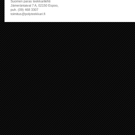
Suomen paras teekkarilehti
Jämeräntaival 7 A, 02150 Espoo,
puh. (09) 468 3307
toimitus@polyteekkari.fi