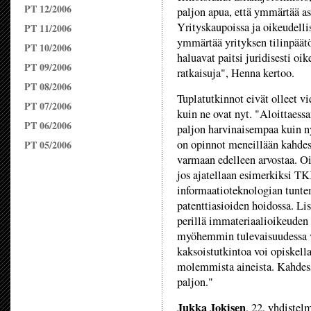
PT 12/2006
paljon apua, että ymmärtää a
Yrityskaupoissa ja oikeudelli
PT 11/2006
ymmärtää yrityksen tilinpäät
PT 10/2006
haluavat paitsi juridisesti oik
PT 09/2006
ratkaisuja", Henna kertoo.
PT 08/2006
Tuplatutkinnot eivät olleet v
PT 07/2006
kuin ne ovat nyt. "Aloittaess
PT 06/2006
paljon harvinaisempaa kuin ny
on opinnot meneillään kahdess
PT 05/2006
varmaan edelleen arvostaa. Oi
jos ajatellaan esimerkiksi TKK
informaatioteknologian tuntemu
patenttiasioiden hoidossa. Lis
perillä immateriaalioikeuden
myöhemmin tulevaisuudessa v
kaksoistutkintoa voi opiskella
molemmista aineista. Kahdessa
paljon."
Jukka Jokisen
, 22, yhdistel