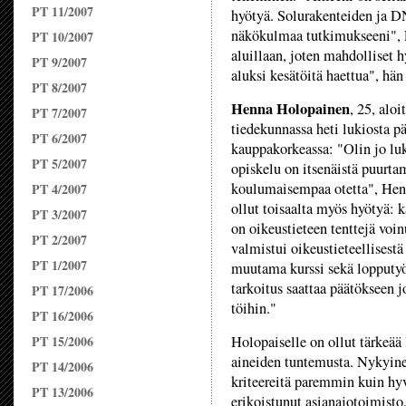
PT 11/2007
hyötyä. Solurakenteiden ja 
näkökulmaa tutkimukseeni", L
PT 10/2007
aluillaan, joten mahdolliset h
PT 9/2007
aluksi kesätöitä haettua", hän
PT 8/2007
Henna Holopainen
, 25, aloi
PT 7/2007
tiedekunnassa heti lukiosta 
PT 6/2007
kauppakorkeassa: "Olin jo lu
PT 5/2007
opiskelu on itsenäistä puurtam
koulumaisempaa otetta", Henna
PT 4/2007
ollut toisaalta myös hyötyä: 
PT 3/2007
on oikeustieteen tenttejä voin
PT 2/2007
valmistui oikeustieteellises
PT 1/2007
muutama kurssi sekä lopputyö
tarkoitus saattaa päätökseen j
PT 17/2006
töihin."
PT 16/2006
PT 15/2006
Holopaiselle on ollut tärkeää
aineiden tuntemusta. Nykyine
PT 14/2006
kriteereitä paremmin kuin hy
PT 13/2006
erikoistunut asianajotoimisto