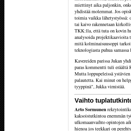
miettinyt aika paljonkin, onk
yhdistää molemmat. Jos opisk
toimia vaikka lähetystyössä: o
tai kaivo rakennetaan kirkolli
TKK:lla, että tuta on kovin h
analysoida projektikaavioita t
mitä kolminaisuusoppi tarkoit
teknologiasta puhua samassa 
Kavereiden parissa Jukan yhdi
paras kommentti tuli eräältä R
Mutta loppupeleissä ystävien 
palautetta. Kai minut on help
tyyppinä", Jukka virnistää.
Vaihto tuplatutkin
Arto Sormunen
rekrytointik
kaksoistutkintoa enemmän työ
ulkomaanvaihto opintojen ai
hienoa jos teekkari on pereht