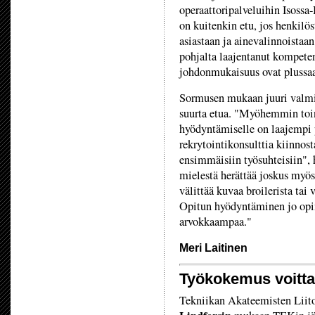
operaattoripalveluihin Isossa-
on kuitenkin etu, jos henkilös
asiastaan ja ainevalinnoistaa
pohjalta laajentanut kompeten
johdonmukaisuus ovat plussaa
Sormusen mukaan juuri valmis
suurta etua. "Myöhemmin toi
hyödyntämiselle on laajempi 
rekrytointikonsulttia kiinnos
ensimmäisiin työsuhteisiin",
mielestä herättää joskus myös
välittää kuvaa broilerista tai
Opitun hyödyntäminen jo opi
arvokkaampaa."
Meri Laitinen
Työkokemus voitta
Tekniikan Akateemisten Liito