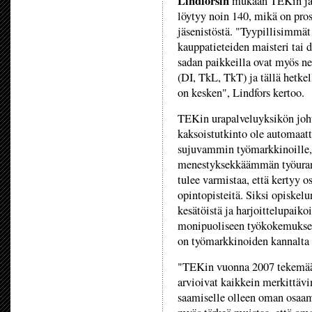
Lindforsin
mukaan TEKin jäse
löytyy noin 140, mikä on pro
jäsenistöstä. "Tyypillisimmät
kauppatieteiden maisteri tai d
sadan paikkeilla ovat myös ne 
(DI, TkL, TkT) ja tällä hetkel
on kesken", Lindfors kertoo.
TEKin urapalveluyksikön joh
kaksoistutkinto ole automaatt
sujuvammin työmarkkinoille,
menestyksekkäämmän työuran. 
tulee varmistaa, että kertyy o
opintopisteitä. Siksi opiskel
kesätöistä ja harjoittelupaiko
monipuoliseen työkokemuksee
on työmarkkinoiden kannalta 
"TEKin vuonna 2007 tekemään
arvioivat kaikkein merkittäv
saamiselle olleen oman osaa