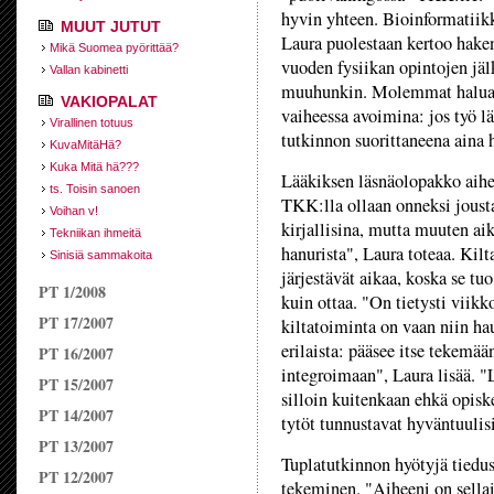
hyvin yhteen. Bioinformatiik
MUUT JUTUT
Laura puolestaan kertoo hake
Mikä Suomea pyörittää?
vuoden fysiikan opintojen jälk
Vallan kabinetti
muuhunkin. Molemmat haluava
VAKIOPALAT
vaiheessa avoimina: jos työ l
Virallinen totuus
tutkinnon suorittaneena aina 
KuvaMitäHä?
Kuka Mitä hä???
Lääkiksen läsnäolopakko aihe
ts. Toisin sanoen
TKK:­lla ollaan onneksi joust
Voihan v!
kirjallisina, mutta muuten ai
Tekniikan ihmeitä
hanurista", Laura toteaa. Ki
Sinisiä sammakoita
järjestävät aikaa, koska se t
PT 1/2008
kuin ottaa. "On tietysti viikk
PT 17/2007
kiltatoiminta on vaan niin hau
erilaista: pääsee itse tekemää
PT 16/2007
integroimaan", Laura lisää. "
PT 15/2007
silloin kuitenkaan ehkä opiske
PT 14/2007
tytöt tunnustavat hyväntuulis
PT 13/2007
Tuplatutkinnon hyötyjä tiedus
PT 12/2007
tekeminen. "Aiheeni on sellain