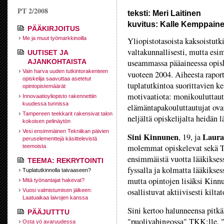
PT 2/2008
teksti: Meri Laitinen
kuvitus: Kalle Kemppain
PÄÄKIRJOITUS
Me ja muut työmarkkinoilla
Yliopistotasoista kaksoistutkin
valtakunnallisesti, mutta esi
UUTISET JA
AJANKOHTAISTA
useammassa pääaineessa opis
Vain harva uuden tutkintorakenteen
vuoteen 2004. Aiheesta rapor
opiskelija saavuttaa asetetut
tuplatutkintoa suorittavien k
opintopistemäärät
motivaatiota: monikouluttaut
Innovaatioyliopisto rakennettiin
kuudessa tunnissa
elämäntapakouluttautujat ova
Tampereen teekkarit rakensivat talon
neljältä opiskelijalta heidän 
kokoisen pelinäytön
Vesi ensimmäinen Tekniikan päivien
Sini Kinnunen
Laura
, 19, ja
peruselementtejä käsittelevistä
molemmat opiskelevat sekä TK
teemoista
ensimmäistä vuotta lääkiksessä
TEEMA: REKRYTOINTI
fyssalla ja kolmatta lääkikses
Tuplatutkinnolla taivaaseen?
mutta opintojen lisäksi Kinn
Mitä työnantajat hakevat?
osallistuvat aktiivisesti kilta
Vuosi valmistumisen jälkeen:
Laatuaikaa laivojen kanssa
Sini kertoo halunneensa pitkää
PÄÄJUTTTU
"puolivahingossa" TKK:lle. "
Osta yö avaruudessa