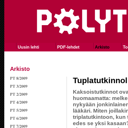
Uusin lehti
PDF-lehdet
Arkisto
To
Arkisto
PT 8/2009
Tuplatutkinnol
PT 3/2009
Kaksoistutkinnot ova
PT 2/2009
huomaamatta: melkein
PT 4/2009
nykyään jonkinlainen 
PT 5/2009
lääkäri. Miten joillaki
triplatutkintoon, kun
PT 6/2009
edes se yksi kasaan? 
PT 7/2009