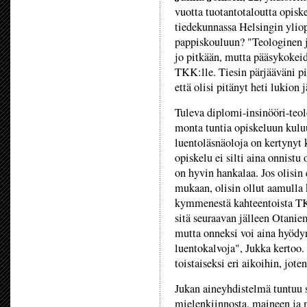
vuotta tuotantotaloutta opisk
tiedekunnassa Helsingin yliop
pappiskouluun? "Teologinen 
jo pitkään, mutta pääsykokeide
TKK:lle. Tiesin pärjääväni pit
että olisi pitänyt heti lukion 
Tuleva diplomi-insinööri-teol
monta tuntia opiskeluun kuluu
luentoläsnäoloja on kertynyt 
opiskelu ei silti aina onnist
on hyvin hankalaa. Jos olisin
mukaan, olisin ollut aamulla
kymmenestä kahteentoista TKK
sitä seuraavan jälleen Otaniem
mutta onneksi voi aina hyödyn
luentokalvoja", Jukka kertoo.
toistaiseksi eri aikoihin, jot
Jukan aineyhdistelmä tuntuu 
mielenkiinnosta, maineen ja