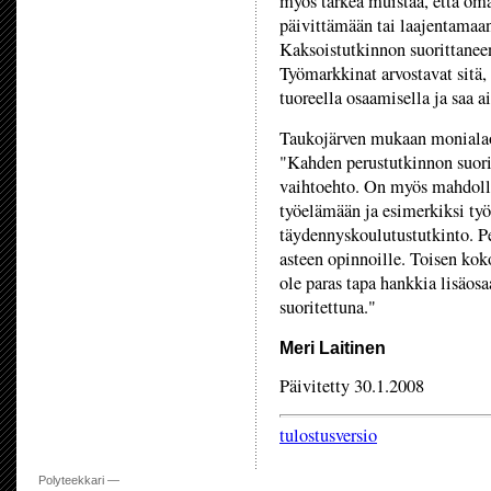
myös tärkeä muistaa, että om
päivittämään tai laajentamaan
Kaksoistutkinnon suorittaneen
Työmarkkinat arvostavat sitä, 
tuoreella osaamisella ja saa a
Taukojärven mukaan monialao
"Kahden perustutkinnon suorit
vaihtoehto. On myös mahdollis
työelämään ja esimerkiksi työ
täydennyskoulutustutkinto. Pe
asteen opinnoille. Toisen kok
ole paras tapa hankkia lisäosa
suoritettuna."
Meri Laitinen
Päivitetty 30.1.2008
tulostusversio
Polyteekkari —