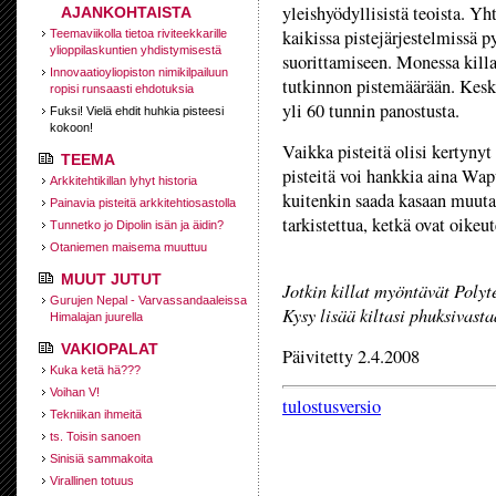
yleishyödyllisistä teoista. Yh
AJANKOHTAISTA
kaikissa pistejärjestelmissä p
Teemaviikolla tietoa riviteekkarille
ylioppilaskuntien yhdistymisestä
suorittamiseen. Monessa killa
Innovaatioyliopiston nimikilpailuun
tutkinnon pistemäärään. Kesk
ropisi runsaasti ehdotuksia
yli 60 tunnin panostusta.
Fuksi! Vielä ehdit huhkia pisteesi
kokoon!
Vaikka pisteitä olisi kertynyt
TEEMA
pisteitä voi hankkia aina Wap
Arkkitehtikillan lyhyt historia
kuitenkin saada kasaan muuta
Painavia pisteitä arkkitehtiosastolla
tarkistettua, ketkä ovat oikeut
Tunnetko jo Dipolin isän ja äidin?
Otaniemen maisema muuttuu
MUUT JUTUT
Jotkin killat myöntävät Polyte
Gurujen Nepal - Varvassandaaleissa
Kysy lisää kiltasi phuksivasta
Himalajan juurella
VAKIOPALAT
Päivitetty 2.4.2008
Kuka ketä hä???
Voihan V!
tulostusversio
Tekniikan ihmeitä
ts. Toisin sanoen
Sinisiä sammakoita
Virallinen totuus