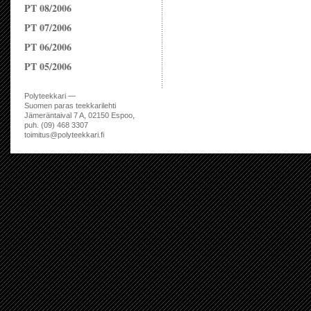
PT 08/2006
PT 07/2006
PT 06/2006
PT 05/2006
Polyteekkari —
Suomen paras teekkarilehti
Jämeräntaival 7 A, 02150 Espoo,
puh. (09) 468 3307
toimitus@polyteekkari.fi