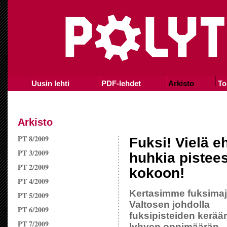
Uusin lehti
PDF-lehdet
Arkisto
To
Arkisto
PT 8/2009
Fuksi! Vielä e
PT 3/2009
huhkia pistees
PT 2/2009
kokoon!
PT 4/2009
Kertasimme fuksimaj
PT 5/2009
Valtosen johdolla
PT 6/2009
fuksipisteiden kerä
PT 7/2009
lyhyen oppimäärän