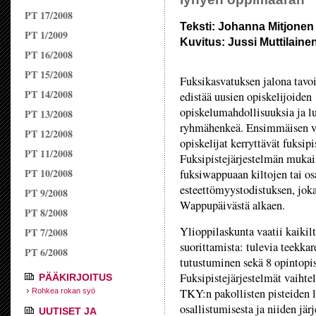
PT 17/2008
Teksti: Johanna Mitjonen
PT 1/2009
Kuvitus: Jussi Muttilaine
PT 16/2008
PT 15/2008
Fuksikasvatuksen jalona tavo
PT 14/2008
edistää uusien opiskelijoiden
opiskelumahdollisuuksia ja lu
PT 13/2008
ryhmähenkeä. Ensimmäisen 
PT 12/2008
opiskelijat kerryttävät fuksipi
PT 11/2008
Fuksipistejärjestelmän mukais
PT 10/2008
fuksiwappuaan kiltojen tai o
esteettömyystodistuksen, joka
PT 9/2008
Wappupäivästä alkaen.
PT 8/2008
Ylioppilaskunta vaatii kaikil
PT 7/2008
suorittamista: tulevia teekka
PT 6/2008
tutustuminen sekä 8 opintopi
Fuksipistejärjestelmät vaihtel
PÄÄKIRJOITUS
TKY:n pakollisten pisteiden l
Rohkea rokan syö
osallistumisesta ja niiden jär
UUTISET JA