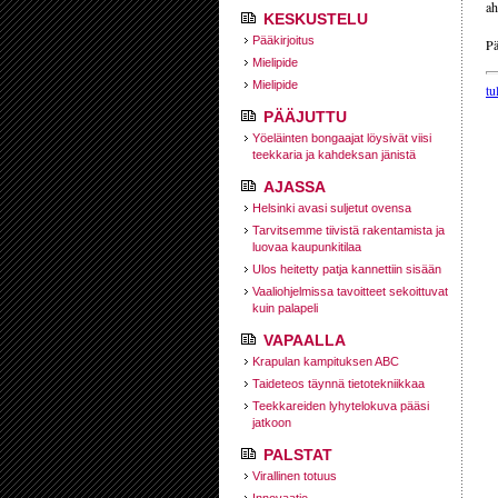
ah
KESKUSTELU
Pääkirjoitus
Pä
Mielipide
Mielipide
tu
PÄÄJUTTU
Yöeläinten bongaajat löysivät viisi
teekkaria ja kahdeksan jänistä
AJASSA
Helsinki avasi suljetut ovensa
Tarvitsemme tiivistä rakentamista ja
luovaa kaupunkitilaa
Ulos heitetty patja kannettiin sisään
Vaaliohjelmissa tavoitteet sekoittuvat
kuin palapeli
VAPAALLA
Krapulan kampituksen ABC
Taideteos täynnä tietotekniikkaa
Teekkareiden lyhytelokuva pääsi
jatkoon
PALSTAT
Virallinen totuus