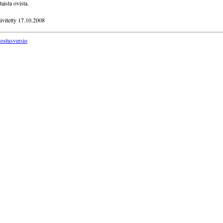
taista ovista.
ivitetty 17.10.2008
lostusversio