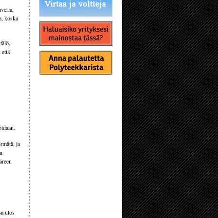
averia,
a, koska
tälö.
 että
oidaan.
rmätä, ja
an
ääreen
sa ulos