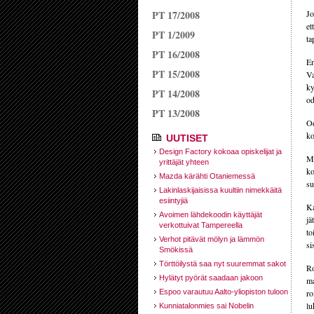
PT 17/2008
Jo
et
PT 1/2009
ta
PT 16/2008
En
PT 15/2008
Va
ky
PT 14/2008
od
PT 13/2008
Od
ko
UUTISET
Design Factory kokoaa opiskelijat ja
Mi
yrittäjät yhteen
ko
Mazda kärähti Otaniemessä
su
Lakinlaskijaisissa kuultiin nimekkäitä
esiintyjiä
Ka
Avoimen lähdekoodin käyttäjät
jä
verkottuivat Tampereella
to
Verhot pitävät mölyn ja lämmön
si
Smökissä
Törttöilystä saa nyt suuremmat sakot
Ro
Hylätyt pyörät saadaan jakoon
ma
Espoo varautuu Aalto-yliopiston tuloon
ro
lu
Kunniatalonmies sai Nobelin