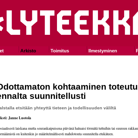
et
Arkisto
Toimitus
Ilmestyminen
P
Odottamaton kohtaaminen toteut
ennalta suunnitellusti
alstalla etsitään yhteyttä tieteen ja todellisuuden väliltä
ksti: Janne Luotola
siaalisesti laiskana mutta seurankaipuisena päivänä haluaisi törmätä tuttuihin tai suureen rakkau
rmäämistä on kuitenkin jo määritelmällisesti mahdotonta suunnitella etukäteen.