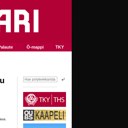
alaute
Ö-mappi
TKY
uu
teen.