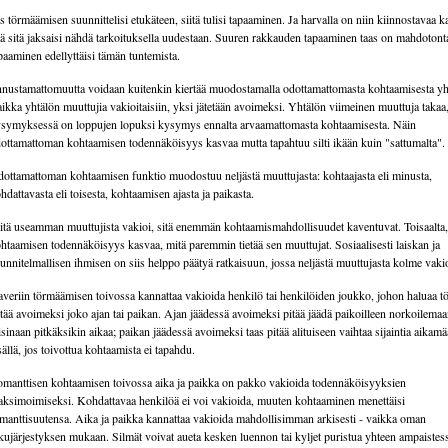
s törmäämisen suunnittelisi etukäteen, siitä tulisi tapaaminen. Ja harvalla on niin kiinnostavaa k
tä sitä jaksaisi nähdä tarkoituksella uudestaan. Suuren rakkauden tapaaminen taas on mahdotont
paaminen edellyttäisi tämän tuntemista.
nustamattomuutta voidaan kuitenkin kiertää muodostamalla odottamattomasta kohtaamisesta yh
ikka yhtälön muuttujia vakioitaisiin, yksi jätetään avoimeksi. Yhtälön viimeinen muuttuja takaa,
symyksessä on loppujen lopuksi kysymys ennalta arvaamattomasta kohtaamisesta. Näin
ottamattoman kohtaamisen todennäköisyys kasvaa mutta tapahtuu silti ikään kuin "sattumalta".
ottamattoman kohtaamisen funktio muodostuu neljästä muuttujasta: kohtaajasta eli minusta,
hdattavasta eli toisesta, kohtaamisen ajasta ja paikasta.
tä useamman muuttujista vakioi, sitä enemmän kohtaamismahdollisuudet kaventuvat. Toisaalta,
htaamisen todennäköisyys kasvaa, mitä paremmin tietää sen muuttujat. Sosiaalisesti laiskan ja
unnitelmallisen ihmisen on siis helppo päätyä ratkaisuun, jossa neljästä muuttujasta kolme vaki
veriin törmäämisen toivossa kannattaa vakioida henkilö tai henkilöiden joukko, johon haluaa tö
ttää avoimeksi joko ajan tai paikan. Ajan jäädessä avoimeksi pitää jäädä paikoilleen norkoilema
isinaan pitkäksikin aikaa; paikan jäädessä avoimeksi taas pitää alituiseen vaihtaa sijaintia aikam
sällä, jos toivottua kohtaamista ei tapahdu.
manttisen kohtaamisen toivossa aika ja paikka on pakko vakioida todennäköisyyksien
ksimoimiseksi. Kohdattavaa henkilöä ei voi vakioida, muuten kohtaaminen menettäisi
manttisuutensa. Aika ja paikka kannattaa vakioida mahdollisimman arkisesti - vaikka oman
kujärjestyksen mukaan. Silmät voivat aueta kesken luennon tai kyljet puristua yhteen ampaistes