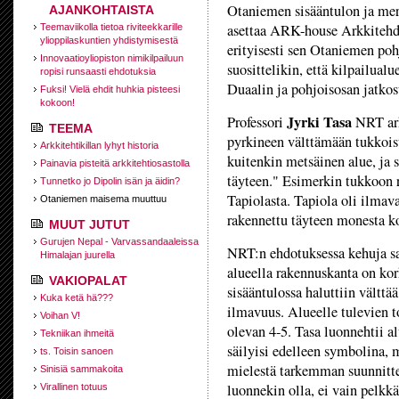
Otaniemen sisääntulon ja merel
AJANKOHTAISTA
asettaa ARK-house Arkkitehd
Teemaviikolla tietoa riviteekkarille
ylioppilaskuntien yhdistymisestä
erityisesti sen Otaniemen poh
Innovaatioyliopiston nimikilpailuun
suosittelikin, että kilpailual
ropisi runsaasti ehdotuksia
Duaalin ja pohjoisosan jatkos
Fuksi! Vielä ehdit huhkia pisteesi
kokoon!
Jyrki Tasa
Professori
NRT ark
TEEMA
pyrkineen välttämään tukkoi
Arkkitehtikillan lyhyt historia
kuitenkin metsäinen alue, ja s
Painavia pisteitä arkkitehtiosastolla
täyteen." Esimerkin tukkoon r
Tunnetko jo Dipolin isän ja äidin?
Tapiolasta. Tapiola oli ilmav
Otaniemen maisema muuttuu
rakennettu täyteen monesta k
MUUT JUTUT
Gurujen Nepal - Varvassandaaleissa
NRT:n ehdotuksessa kehuja sa
Himalajan juurella
alueella rakennuskanta on kor
VAKIOPALAT
sisääntulossa haluttiin välttä
Kuka ketä hä???
ilmavuus. Alueelle tulevien 
Voihan V!
olevan 4-5. Tasa luonnehtii al
Tekniikan ihmeitä
säilyisi edelleen symbolina, 
ts. Toisin sanoen
mielestä tarkemman suunnittel
Sinisiä sammakoita
luonnekin olla, ei vain pelkk
Virallinen totuus