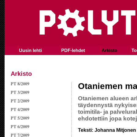
Uusin lehti
PDF-lehdet
Arkisto
To
Arkisto
PT 8/2009
Otaniemen ma
PT 3/2009
Otaniemen alueen arkk
PT 2/2009
täydennystä nykyise
PT 4/2009
toimitila- ja palvelu
PT 5/2009
ehdotettiin jopa kotej
PT 6/2009
Teksti: Johanna Mitjonen
PT 7/2009