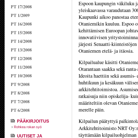
Espoon kaupungin väkiluku ja
PT 17/2008
yleiskaavassa varaudutaan 3
PT 1/2009
Kaupunki aikoo panostaa eten
Otaniemikin kuuluu. Espoo on
PT 16/2008
kehittämisen Euroopan johtav
PT 15/2008
innovatiivisen yritystoiminn
PT 14/2008
järjesti Senaatti-kiinteistöje
PT 13/2008
Otaniemen etelä- ja itäosia.
PT 12/2008
Kilpailualue käsitti Otanieme
PT 11/2008
Otarantaan saakka sekä ranta-
PT 10/2008
Ideoita haettiin sekä asumis- 
huhtikuun ja kesäkuun välisenä
PT 9/2008
arkkitehtitoimistoa. Asumiseen
PT 8/2008
ratkaisuja niin opiskelija- ku
PT 7/2008
määriteltiin olevan Otaniemen
merelle päin.
PT 6/2008
Kilpailun päätyttyä palkintol
PÄÄKIRJOITUS
Arkkitehtitoimisto NRT Oy:
Rohkea rokan syö
täyttämään kilpailuohjelman k
UUTISET JA