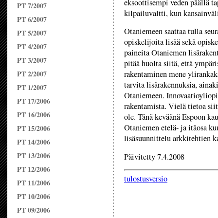
eksoottisempi veden päällä t
PT 7/2007
kilpailuvaltti, kun kansainvä
PT 6/2007
Otaniemeen saattaa tulla seu
PT 5/2007
opiskelijoita lisää sekä opis
PT 4/2007
paineita Otaniemen lisäraken
PT 3/2007
pitää huolta siitä, että ympäri
PT 2/2007
rakentaminen mene ylirankaks
tarvita lisärakennuksia, aina
PT 1/2007
Otaniemeen. Innovaatioyliopi
PT 17/2006
rakentamista. Vielä tietoa sii
PT 16/2006
ole. Tänä keväänä Espoon kau
Otaniemen etelä- ja itäosa ku
PT 15/2006
lisäsuunnittelu arkkitehtien k
PT 14/2006
PT 13/2006
Päivitetty 7.4.2008
PT 12/2006
tulostusversio
PT 11/2006
PT 10/2006
PT 09/2006