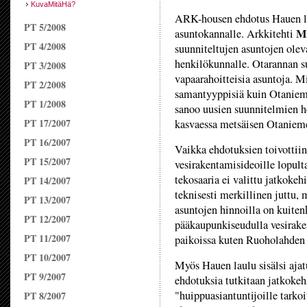
KuvaMitäHä?
ARK-housen ehdotus Hauen la
PT 5/2008
M
asuntokannalle. Arkkitehti
PT 4/2008
suunniteltujen asuntojen olev
henkilökunnalle. Otarannan s
PT 3/2008
vapaarahoitteisia asuntoja. Mi
PT 2/2008
samantyyppisiä kuin Otaniemen
PT 1/2008
sanoo uusien suunnitelmien 
PT 17/2007
kasvaessa metsäisen Otanieme
PT 16/2007
Vaikka ehdotuksien toivottiin 
PT 15/2007
vesirakentamisideoille lopul
tekosaaria ei valittu jatkokeh
PT 14/2007
teknisesti merkillinen juttu, 
PT 13/2007
asuntojen hinnoilla on kuiten
PT 12/2007
pääkaupunkiseudulla vesirake
PT 11/2007
paikoissa kuten Ruoholahden j
PT 10/2007
Myös Hauen laulu sisälsi ajat
PT 9/2007
ehdotuksia tutkitaan jatkokehi
"huippuasiantuntijoille tarko
PT 8/2007