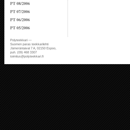
PT 08/2006
PT 07/2006
PT 06/2006
PT 05/2006
Polyteekkari —
Suomen paras teekkarilehti
Jämeräntaival 7 A, 02150 Espoo,
puh. (09) 468 3307
toimitus@polyteekkari.fi