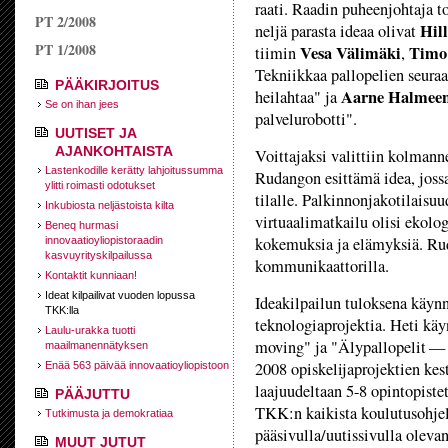
raati. Raadin puheenjohtaja t
PT 2/2008
Hil
neljä parasta ideaa olivat
PT 1/2008
Vesa Välimäki
Timo
tiimin
,
Tekniikkaa pallopelien seura
PÄÄKIRJOITUS
Aarne Halmee
heilahtaa" ja
Se on ihan jees
palvelurobotti".
UUTISET JA
AJANKOHTAISTA
Voittajaksi valittiin kolmann
Lastenkodille kerätty lahjoitussumma
Rudangon esittämä idea, jossa
ylitti roimasti odotukset
tilalle. Palkinnonjakotilaisu
Inkubiosta neljästoista kilta
virtuaalimatkailu olisi ekolog
Beneq hurmasi
kokemuksia ja elämyksiä. Ru
innovaatioyliopistoraadin
kasvuyrityskilpailussa
kommunikaattorilla.
Kontaktit kunniaan!
Ideat kilpailivat vuoden lopussa
Ideakilpailun tuloksena käyn
TKK:lla
teknologiaprojektia. Heti käy
Laulu-urakka tuotti
moving" ja "Älypallopelit — 
maailmanennätyksen
2008 opiskelijaprojektien ke
Enää 563 päivää innovaatioyliopistoon
laajuudeltaan 5-8 opintopistet
PÄÄJUTTU
TKK:­n kaikista koulutusohje
Tutkimusta ja demokratiaa
pääsivulla/uutissivulla oleva
MUUT JUTUT