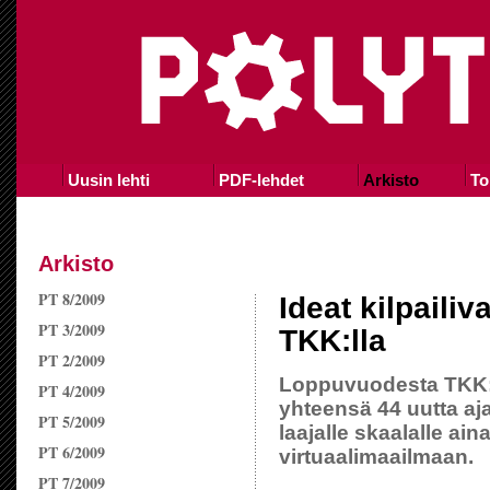
Uusin lehti
PDF-lehdet
Arkisto
To
Arkisto
PT 8/2009
Ideat kilpaili
PT 3/2009
TKK:lla
PT 2/2009
Loppuvuodesta TKK:lla
PT 4/2009
yhteensä 44 uutta aja
PT 5/2009
laajalle skaalalle a
PT 6/2009
virtuaalimaailmaan.
PT 7/2009