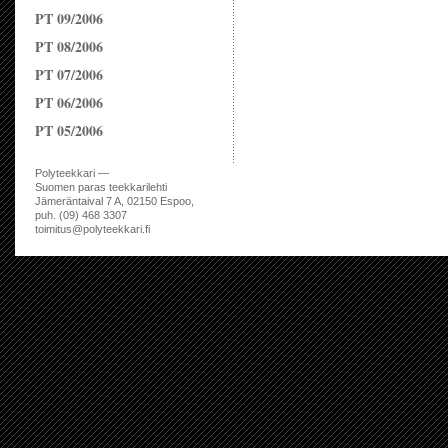
PT 09/2006
PT 08/2006
PT 07/2006
PT 06/2006
PT 05/2006
Polyteekkari —
Suomen paras teekkarilehti
Jämeräntaival 7 A, 02150 Espoo,
puh. (09) 468 3307
toimitus@polyteekkari.fi