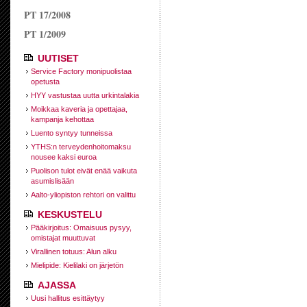
PT 17/2008
PT 1/2009
UUTISET
Service Factory monipuolistaa
opetusta
HYY vastustaa uutta urkintalakia
Moikkaa kaveria ja opettajaa,
kampanja kehottaa
Luento syntyy tunneissa
YTHS:n terveydenhoitomaksu
nousee kaksi euroa
Puolison tulot eivät enää vaikuta
asumislisään
Aalto-yliopiston rehtori on valittu
KESKUSTELU
Pääkirjoitus: Omaisuus pysyy,
omistajat muuttuvat
Virallinen totuus: Alun alku
Mielipide: Kielilaki on järjetön
AJASSA
Uusi hallitus esittäytyy