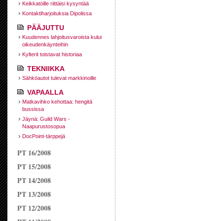
Keikkatöille riittäisi kysyntää
Kontaktiharjoituksia Dipolissa
PÄÄJUTTU
Kuudennes lahjoitusvaroista kului
oikeudenkäynteihin
Kylterit toistavat historiaa
TEKNIIKKA
Sähköautot tulevat markkinoille
VAPAALLA
Matkavihko kehottaa: hengitä
bussissa
Jäynä: Guild Wars -
Naapurustosopua
DocPoint-tärppejä
PT 16/2008
PT 15/2008
PT 14/2008
PT 13/2008
PT 12/2008