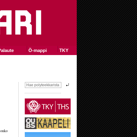
alaute
Ö-mappi
TKY
ä onko