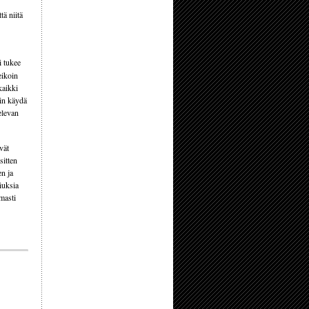
tä niitä
i tukee
eikoin
kaikki
sin käydä
elevan
vät
sitten
en ja
Hiuksia
rmasti