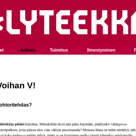
et
Arkisto
Toimitus
Ilmestyminen
P
Voihan V!
ohtoritehdas?
itöskirja pitäisi
kirjoittaa. Mitenköhän tässä niin pääsi käymään, päädyinkö vahingossa
htoriputkeen, josta pääsee ulos vain väkisin pusertamalla? Monena iltana on tullut mietittyä, ett
ssä koko touhussa mitään järkeä, mutta se on kuulemma melko yleistä tohtoriksi opiskelevilla.