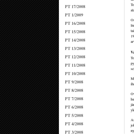
To
PT 17/2008
al
PT 1/2009
Os
PT 16/2008
li
ta
PT 15/2008
19
PT 14/2008
ar
PT 13/2008
Va
PT 12/2008
To
py
PT 11/2008
se
PT 10/2008
Mi
PT 9/2008
ih
PT 8/2008
Ov
PT 7/2008
hu
jä
PT 6/2008
yk
PT 5/2008
As
PT 4/2008
jo
ny
PT 3/2008