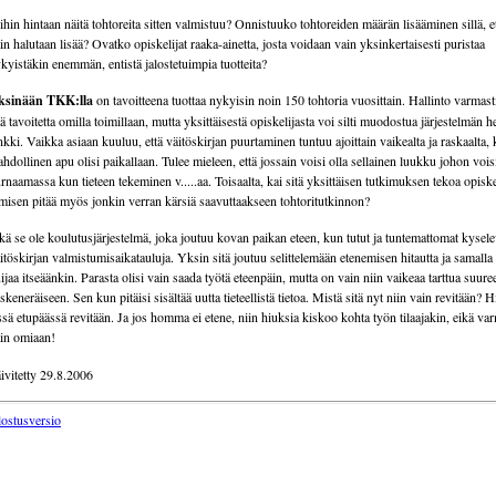
hin hintaan näitä tohtoreita sitten valmistuu? Onnistuuko tohtoreiden määrän lisääminen sillä, et
in halutaan lisää? Ovatko opiskelijat raaka-ainetta, josta voidaan vain yksinkertaisesti puristaa
kyistäkin enemmän, entistä jalostetuimpia tuotteita?
ksinään TKK:lla
on tavoitteena tuottaa nykyisin noin 150 tohtoria vuosittain. Hallinto varmast
tä tavoitetta omilla toimillaan, mutta yksittäisestä opiskelijasta voi silti muodostua järjestelmän h
nkki. Vaikka asiaan kuuluu, että väitöskirjan puurtaminen tuntuu ajoittain vaikealta ja raskaalta, 
hdollinen apu olisi paikallaan. Tulee mieleen, että jossain voisi olla sellainen luukku johon voi
rnaamassa kun tieteen tekeminen v.....aa. Toisaalta, kai sitä yksittäisen tutkimuksen tekoa opisk
misen pitää myös jonkin verran kärsiä saavuttaakseen tohtoritutkinnon?
kä se ole koulutusjärjestelmä, joka joutuu kovan paikan eteen, kun tutut ja tuntemattomat kysele
itöskirjan valmistumisaikatauluja. Yksin sitä joutuu selittelemään etenemisen hitautta ja samalla 
ijaa itseäänkin. Parasta olisi vain saada työtä eteenpäin, mutta on vain niin vaikeaa tarttua suure
skeneräiseen. Sen kun pitäisi sisältää uutta tieteellistä tietoa. Mistä sitä nyt niin vain revitään? 
ssä etupäässä revitään. Ja jos homma ei etene, niin hiuksia kiskoo kohta työn tilaajakin, eikä va
in omiaan!
ivitetty 29.8.2006
lostusversio