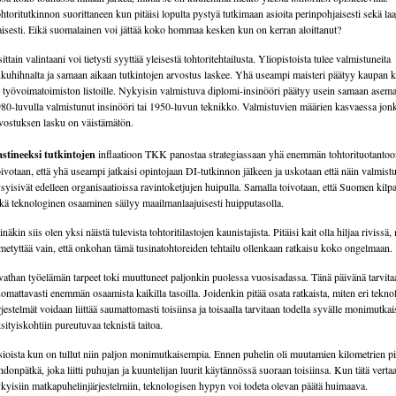
htoritutkinnon suorittaneen kun pitäisi lopulta pystyä tutkimaan asioita perinpohjaisesti sekä laa
aisesti. Eikä suomalainen voi jättää koko hommaa kesken kun on kerran aloittanut?
ittain valintaani voi tietysti syyttää yleisestä tohtoritehtailusta. Yliopistoista tulee valmistuneita
ukuhihnalta ja samaan aikaan tutkintojen arvostus laskee. Yhä useampi maisteri päätyy kaupan k
i työvoimatoimiston listoille. Nykyisin valmistuva diplomi-insinööri päätyy usein samaan asem
80-luvulla valmistunut insinööri tai 1950-luvun teknikko. Valmistuvien määrien kasvaessa jon
vostuksen lasku on väistämätön.
stineeksi tutkintojen
inflaatioon TKK panostaa strategiassaan yhä enemmän tohtorituotantoo
ivotaan, että yhä useampi jatkaisi opintojaan DI-tutkinnon jälkeen ja uskotaan että näin valmist
syisivät edelleen organisaatioissa ravintoketjujen huipulla. Samalla toivotaan, että Suomen kilp
kä teknologinen osaaminen säilyy maailmanlaajuisesti huipputasolla.
näkin siis olen yksi näistä tulevista tohtoritilastojen kaunistajista. Pitäisi kait olla hiljaa rivissä,
metyttää vain, että onkohan tämä tusinatohtoreiden tehtailu ollenkaan ratkaisu koko ongelmaan.
athan työelämän tarpeet toki muuttuneet paljonkin puolessa vuosisadassa. Tänä päivänä tarvita
omattavasti enemmän osaamista kaikilla tasoilla. Joidenkin pitää osata ratkaista, miten eri tekno
rjestelmät voidaan liittää saumattomasti toisiinsa ja toisaalla tarvitaan todella syvälle monimutkai
sityiskohtiin pureutuvaa teknistä taitoa.
ioista kun on tullut niin paljon monimutkaisempia. Ennen puhelin oli muutamien kilometrien p
hdonpätkä, joka liitti puhujan ja kuuntelijan luurit käytännössä suoraan toisiinsa. Kun tätä verta
kyisiin matkapuhelinjärjestelmiin, teknologisen hypyn voi todeta olevan päätä huimaava.