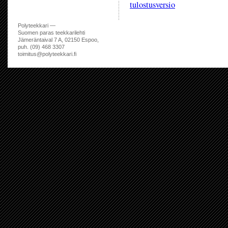
tulostusversio
Polyteekkari —
Suomen paras teekkarilehti
Jämeräntaival 7 A, 02150 Espoo,
puh. (09) 468 3307
toimitus@polyteekkari.fi