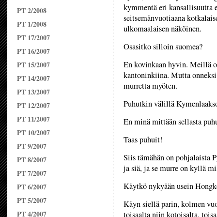
kymmentä eri kansallisuutta 
PT 2/2008
seitsemänvuotiaana kotkalaisel
PT 1/2008
ulkomaalaisen näköinen.
PT 17/2007
Osasitko silloin suomea?
PT 16/2007
En kovinkaan hyvin. Meillä ol
PT 15/2007
kantoninkiina. Mutta onneksi
PT 14/2007
murretta myöten.
PT 13/2007
Puhutkin välillä Kymenlaakso
PT 12/2007
PT 11/2007
En minä mittään sellasta puh
PT 10/2007
Taas puhuit!
PT 9/2007
Siis tämähän on pohjalaista P
PT 8/2007
ja siä, ja se murre on kyllä m
PT 7/2007
Käytkö nykyään usein Hongko
PT 6/2007
PT 5/2007
Käyn siellä parin, kolmen vu
PT 4/2007
toisaalta niin kotoisalta, toi