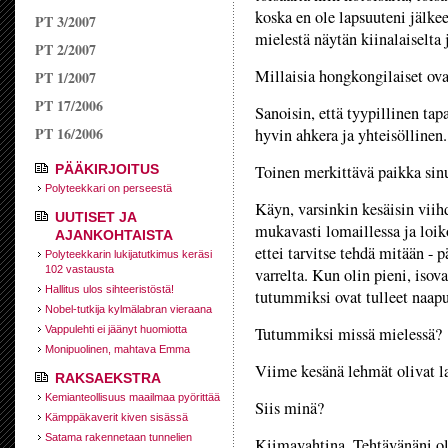
koska en ole lapsuuteni jälkee
PT 3/2007
mielestä näytän kiinalaiselta 
PT 2/2007
Millaisia hongkongilaiset ova
PT 1/2007
PT 17/2006
Sanoisin, että tyypillinen tap
PT 16/2006
hyvin ahkera ja yhteisöllinen.
PÄÄKIRJOITUS
Toinen merkittävä paikka sin
Polyteekkari on perseestä
Käyn, varsinkin kesäisin vi
UUTISET JA
mukavasti lomaillessa ja loik
AJANKOHTAISTA
ettei tarvitse tehdä mitään -
Polyteekkarin lukijatutkimus keräsi
102 vastausta
varrelta. Kun olin pieni, iso
Hallitus ulos sihteeristöstä!
tutummiksi ovat tulleet naapu
Nobel-tutkija kylmälabran vieraana
Vappulehti ei jäänyt huomiotta
Tutummiksi missä mielessä?
Monipuolinen, mahtava Emma
Viime kesänä lehmät olivat la
RAKSAEKSTRA
Kemianteollisuus maailmaa pyörittää
Siis minä?
Kämppäkaverit kiven sisässä
Satama rakennetaan tunnelien
Kiimavahtina. Tehtävänäni ol