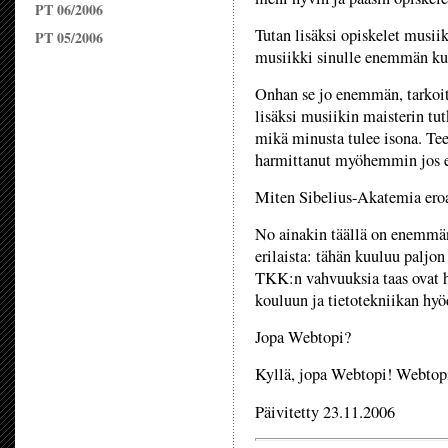
PT 06/2006
Tutan lisäksi opiskelet musii
PT 05/2006
musiikki sinulle enemmän kui
Onhan se jo enemmän, tarkoit
lisäksi musiikin maisterin tut
mikä minusta tulee isona. Tee
harmittanut myöhemmin jos en
Miten Sibelius-Akatemia er
No ainakin täällä on enemmän
erilaista: tähän kuuluu paljo
TKK:n vahvuuksia taas ovat h
kouluun ja tietotekniikan hy
Jopa Webtopi?
Kyllä, jopa Webtopi! Webtopi o
Päivitetty 23.11.2006