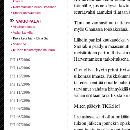
kivestä
isännälle, jos ne käyvät kovi
Rakentaminen ei lopu koskaan
seuraavaksi aamuksi tilataan 
Stoppi junavaunuille
VAKIOPALAT
Tämä on varmasti uutta tieto
Virallinen totuus
myös Ghanassa toissakesänä. M
Vallan kahvilla
Kuka ketä häh - Elina San
Lähdin pariksi kuukaudeksi v
Voihan V!
Sielläkin päädyin maaseudulle,
Ikuisen teekkaritytön haudalla
metsätöiden pariin. Raivasin 
Harventamisen tarkoituksena o
PT 15/2006
PT 14/2006
Olot olivat hyvin primitiiviset
PT 13/2006
ulkomaailmasta. Paikkakunnall
tai edes kenttää omalle puheli
PT 12/2006
tarvinnut vahdata kännykkää ta
PT 11/2006
vähän erillään tavallisista kiir
PT 10/2006
Miten päädyit TKK:lle?
PT 09/2006
PT 08/2006
Itse asiassa se ei ollut mikää
lukion jälkeen jonnekin opis
PT 07/2006
meni hyvin ja pääsin opiskel