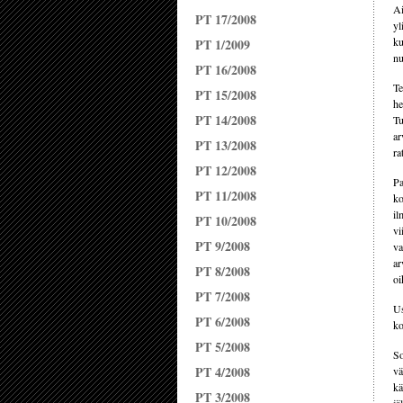
Ai
PT 17/2008
yl
ku
PT 1/2009
nu
PT 16/2008
Te
PT 15/2008
he
PT 14/2008
Tu
ar
PT 13/2008
ra
PT 12/2008
Pa
PT 11/2008
ko
il
PT 10/2008
vi
PT 9/2008
va
ar
PT 8/2008
oi
PT 7/2008
Us
PT 6/2008
ko
PT 5/2008
So
PT 4/2008
vä
kä
PT 3/2008