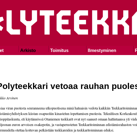
et
Arkisto
Toimitus
Ilmestyminen
P
Polyteekkari vetoaa rauhan puole
kko Arvinen
iaa viran puolesta seuranneena ulkopuolisena minä haluaisin vedota kaikkiin Teekkaritoiminna
istämisyhdistyksen kiistan osapuoliin kinastelun lopettamisen puolesta. Teknillisen Korkeakou
ioppilaskunta, eli käytännössä Otaniemen teekkarit ovat nyt saaneet omaan hallintaansa yli viid
ljoonan euron arvoisen osakepotin, ja vastaperustetun Teekkaritoiminnan edistämisrahaston vo
rmuudella olettaa koituvan pelkästään teekkareiden ja teekkaritoiminnan eduksi.