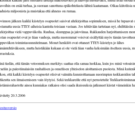
lkeenkin kaikille jäisi runsaasti laskuja maksettaviksi ja haavoja nuoltavaksi, mutta lisää suolaa 
avoihin on enää turhaa, ja suoraan sanottuna epäkohteliasta lähteä kaatamaan. Olkaa kiitollisia n
aduista miljoonista ja muistakaa että ahneus on rumaa.
vinnon jälkeen kaikki kiistelyn osapuolet saisivat allekirjoittaa sopimuksen, missä he lupaavat o
stamatta uusia TTEY-aiheisia kanteita toisiaan vastaan. Jos tehtävään tartutaan nyt, ehdittäisiin
lekirjoittaa vielä vappuviikolla. Rauhaa, skumppaa ja jaloviinaa. Rakkauden harjoittamiseen mon
istan osapuolet ovat jo liian vanhoja, mutta nuoremmat voisivat sisällyttää myös tämän tavoittee
ppuviikon toimintasuunnitelmaan. Monet henkilöt ovat ottaneet TTEY-kiistelyn jo lähes
ämäntehtäväkseen, mutta heistäkään kukaan ei ole vielä liian vanha keksimään itselleen uusia, 
rrastuksia.
nä tiedän, että tämän vetoomuksen merkitys saattaa olla samaa luokkaa, kuin jos minä vetoaisi
raeliin ja palestiinalaisiin rauhallisen ja onnellisen yhteiselon aloittamisen puolesta. Minä kuiten
kon, että kaikki kiistelyn osapuolet olisivat valmiita kunnioittamaan nuorimpien teekkareiden ta
hkeutta sen ilmaisemiseen vain löytyisi. Sekä teekkareille että nyt perustetulle Teekkaritoiminna
istämisrahastolle ainoa kunniakas ratkaisu olisi saada ikuisuuksia jatkuneet kiistat viimeinkin h
ivitetty 20.3.2006
lostusversio