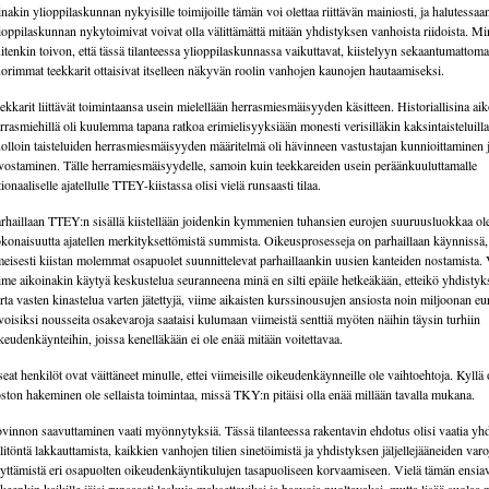
nakin ylioppilaskunnan nykyisille toimijoille tämän voi olettaa riittävän mainiosti, ja halutessaa
ioppilaskunnan nykytoimivat voivat olla välittämättä mitään yhdistyksen vanhoista riidoista. Mi
itenkin toivon, että tässä tilanteessa ylioppilaskunnassa vaikuttavat, kiistelyyn sekaantumattoma
orimmat teekkarit ottaisivat itselleen näkyvän roolin vanhojen kaunojen hautaamiseksi.
ekkarit liittävät toimintaansa usein mielellään herrasmiesmäisyyden käsitteen. Historiallisina ai
rrasmiehillä oli kuulemma tapana ratkoa erimielisyyksiään monesti verisilläkin kaksintaisteluilla
olloin taisteluiden herrasmiesmäisyyden määritelmä oli hävinneen vastustajan kunnioittaminen 
vostaminen. Tälle herramiesmäisyydelle, samoin kuin teekkareiden usein peräänkuuluttamalle
tionaaliselle ajatellulle TTEY-kiistassa olisi vielä runsaasti tilaa.
rhaillaan TTEY:n sisällä kiistellään joidenkin kymmenien tuhansien eurojen suuruusluokkaa ole
konaisuutta ajatellen merkityksettömistä summista. Oikeusprosesseja on parhaillaan käynnissä,
meisesti kiistan molemmat osapuolet suunnittelevat parhaillaankin uusien kanteiden nostamista. 
ime aikoinakin käytyä keskustelua seuranneena minä en silti epäile hetkeäkään, etteikö yhdistyk
rta vasten kinastelua varten jätettyjä, viime aikaisten kurssinousujen ansiosta noin miljoonan e
voisiksi nousseita osakevaroja saataisi kulumaan viimeistä senttiä myöten näihin täysin turhiin
keudenkäynteihin, joissa kenelläkään ei ole enää mitään voitettavaa.
eat henkilöt ovat väittäneet minulle, ettei viimeisille oikeudenkäynneille ole vaihtoehtoja. Kyllä 
ston hakeminen ole sellaista toimintaa, missä TKY:n pitäisi olla enää millään tavalla mukana.
vinnon saavuttaminen vaati myönnytyksiä. Tässä tilanteessa rakentavin ehdotus olisi vaatia yh
litöntä lakkauttamista, kaikkien vanhojen tilien sinetöimistä ja yhdistyksen jäljellejääneiden var
yttämistä eri osapuolten oikeudenkäyntikulujen tasapuoliseen korvaamiseen. Vielä tämän ensia