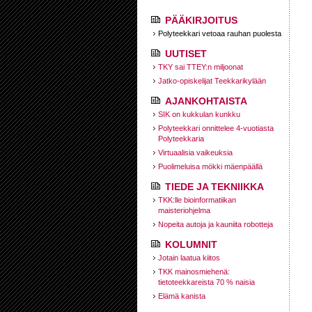
PÄÄKIRJOITUS
Polyteekkari vetoaa rauhan puolesta
UUTISET
TKY sai TTEY:n miljoonat
Jatko-opiskelijat Teekkarikylään
AJANKOHTAISTA
SIK on kukkulan kunkku
Polyteekkari onnittelee 4-vuotiasta
Polyteekkaria
Virtuaalisia vaikeuksia
Puolimeluisa mökki mäenpäällä
TIEDE JA TEKNIIKKA
TKK:lle bioinformatiikan
maisteriohjelma
Nopeita autoja ja kauniita robotteja
KOLUMNIT
Jotain laatua kiitos
TKK mainosmiehenä:
tietoteekkareista 70 % naisia
Elämä kanista