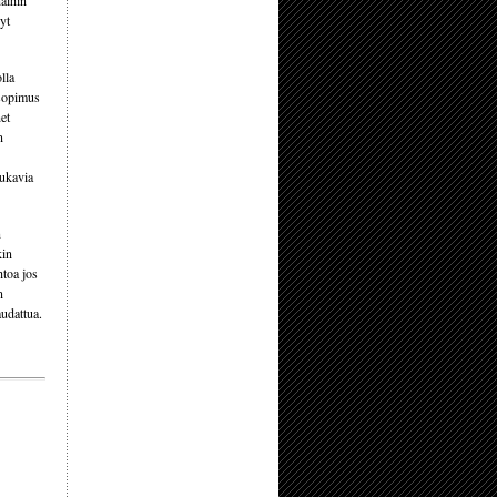
näihin
yt
lla
 sopimus
et
n
mukavia
n
kin
htoa jos
n
audattua.