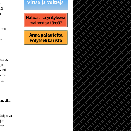
n
nä
t
koina
.
ja
vista,
 ja
Vielä
selle
uron
on, eikä
distyksen
ojen
vun