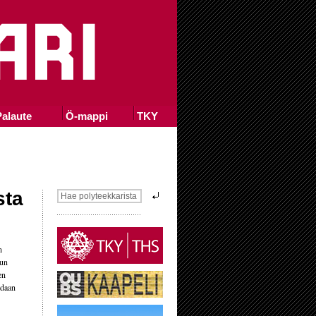
alaute
Ö-mappi
TKY
sta
n
lun
en
idaan