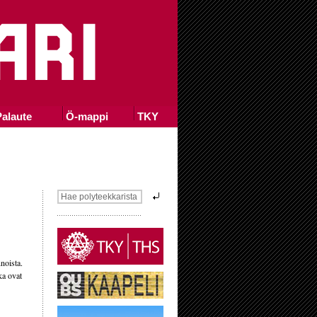
alaute
Ö-mappi
TKY
noista.
ka ovat