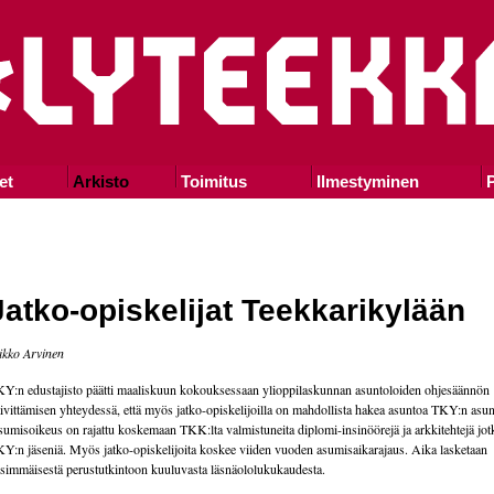
et
Arkisto
Toimitus
Ilmestyminen
P
Jatko-opiskelijat Teekkarikylään
kko Arvinen
Y:n edustajisto päätti maaliskuun kokouksessaan ylioppilaskunnan asuntoloiden ohjesäännön
ivittämisen yhteydessä, että myös jatko-opiskelijoilla on mahdollista hakea asuntoa TKY:n asun
umisoikeus on rajattu koskemaan TKK:lta valmistuneita diplomi-insinöörejä ja arkkitehtejä jot
Y:n jäseniä. Myös jatko-opiskelijoita koskee viiden vuoden asumisaikarajaus. Aika lasketaan
simmäisestä perustutkintoon kuuluvasta läsnäololukukaudesta.