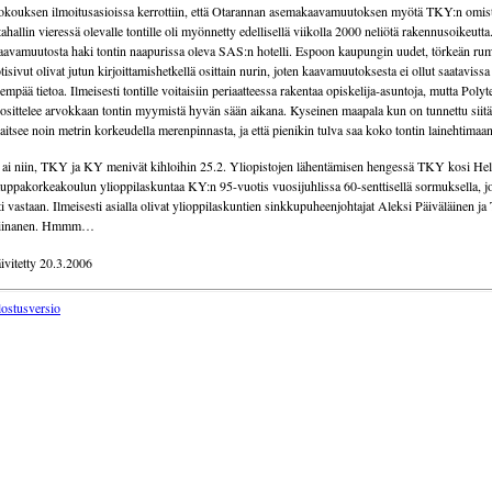
kouksen ilmoitusasioissa kerrottiin, että Otarannan asemakaavamuutoksen myötä TKY:n omist
ahallin vieressä olevalle tontille oli myönnetty edellisellä viikolla 2000 neliötä rakennusoikeutta
avamuutosta haki tontin naapurissa oleva SAS:n hotelli. Espoon kaupungin uudet, törkeän ru
tisivut olivat jutun kirjoittamishetkellä osittain nurin, joten kaavamuutoksesta ei ollut saatavissa
empää tietoa. Ilmeisesti tontille voitaisiin periaatteessa rakentaa opiskelija-asuntoja, mutta Polyt
osittelee arvokkaan tontin myymistä hyvän sään aikana. Kyseinen maapala kun on tunnettu siitä,
jaitsee noin metrin korkeudella merenpinnasta, ja että pienikin tulva saa koko tontin lainehtimaan
 ai niin, TKY ja KY menivät kihloihin 25.2. Yliopistojen lähentämisen hengessä TKY kosi Hel
uppakorkeakoulun ylioppilaskuntaa KY:n 95-vuotis vuosijuhlissa 60-senttisellä sormuksella,
ti vastaan. Ilmeisesti asialla olivat ylioppilaskuntien sinkkupuheenjohtajat Aleksi Päiväläinen ja
iinanen. Hmmm…
ivitetty 20.3.2006
lostusversio