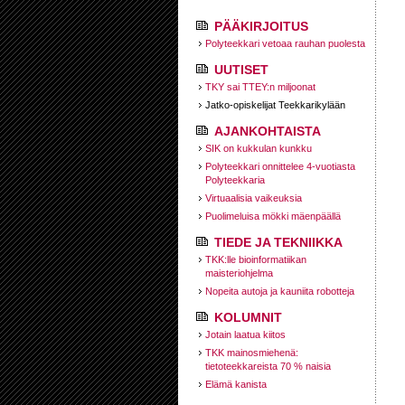
PÄÄKIRJOITUS
Polyteekkari vetoaa rauhan puolesta
UUTISET
TKY sai TTEY:n miljoonat
Jatko-opiskelijat Teekkarikylään
AJANKOHTAISTA
SIK on kukkulan kunkku
Polyteekkari onnittelee 4-vuotiasta
Polyteekkaria
Virtuaalisia vaikeuksia
Puolimeluisa mökki mäenpäällä
TIEDE JA TEKNIIKKA
TKK:lle bioinformatiikan
maisteriohjelma
Nopeita autoja ja kauniita robotteja
KOLUMNIT
Jotain laatua kiitos
TKK mainosmiehenä:
tietoteekkareista 70 % naisia
Elämä kanista