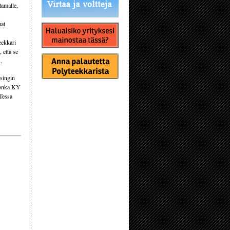
amalle,
.
mat
eekkari
 että se
.
singin
 jonka KY
 Tessa