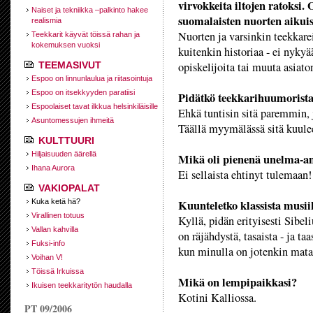
virvokkeita iltojen ratoksi.
Naiset ja tekniikka –palkinto hakee
suomalaisten nuorten aikuis
realismia
Nuorten ja varsinkin teekkar
Teekkarit käyvät töissä rahan ja
kokemuksen vuoksi
kuitenkin historiaa - ei nyky
TEEMASIVUT
opiskelijoita tai muuta asiato
Espoo on linnunlaulua ja riitasointuja
Espoo on itsekkyyden paratiisi
Pidätkö teekkarihuumorist
Espoolaiset tavat ilkkua helsinkiläisille
Ehkä tuntisin sitä paremmin, 
Asuntomessujen ihmeitä
Täällä myymälässä sitä kuulee
KULTTUURI
Hiljaisuuden äärellä
Mikä oli pienenä unelma-a
Ihana Aurora
Ei sellaista ehtinyt tulemaan
VAKIOPALAT
Kuka ketä hä?
Kuunteletko klassista musi
Virallinen totuus
Kyllä, pidän erityisesti Sibel
Vallan kahvilla
on räjähdystä, tasaista - ja ta
Fuksi-info
kun minulla on jotenkin mata
Voihan V!
Töissä Irkuissa
Mikä on lempipaikkasi?
Ikuisen teekkaritytön haudalla
Kotini Kalliossa.
PT 09/2006