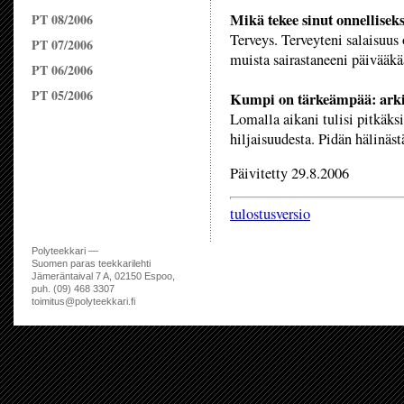
Mikä tekee sinut onnellisek
PT 08/2006
Terveys. Terveyteni salaisuus
PT 07/2006
muista sairastaneeni päivääkä
PT 06/2006
PT 05/2006
Kumpi on tärkeämpää: arki
Lomalla aikani tulisi pitkäksi
hiljaisuudesta. Pidän hälinästä
Päivitetty 29.8.2006
tulostusversio
Polyteekkari —
Suomen paras teekkarilehti
Jämeräntaival 7 A, 02150 Espoo,
puh. (09) 468 3307
toimitus@polyteekkari.fi