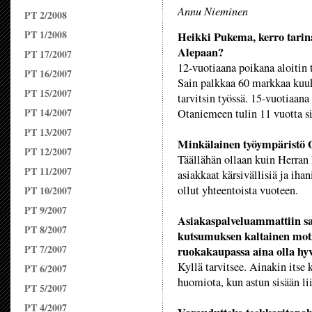
Annu Nieminen
PT 2/2008
PT 1/2008
Heikki Pukema, kerro tarin
Alepaan?
PT 17/2007
12-vuotiaana poikana aloitin 
PT 16/2007
Sain palkkaa 60 markkaa kuuka
PT 15/2007
tarvitsin työssä. 15-vuotiaana
PT 14/2007
Otaniemeen tulin 11 vuotta si
PT 13/2007
Minkälainen työympäristö 
PT 12/2007
Täällähän ollaan kuin Herran
PT 11/2007
asiakkaat kärsivällisiä ja iha
ollut yhteentoista vuoteen.
PT 10/2007
PT 9/2007
Asiakaspalveluammattiin san
PT 8/2007
kutsumuksen kaltainen motiv
PT 7/2007
ruokakaupassa aina olla hy
Kyllä tarvitsee. Ainakin itse
PT 6/2007
huomiota, kun astun sisään li
PT 5/2007
PT 4/2007