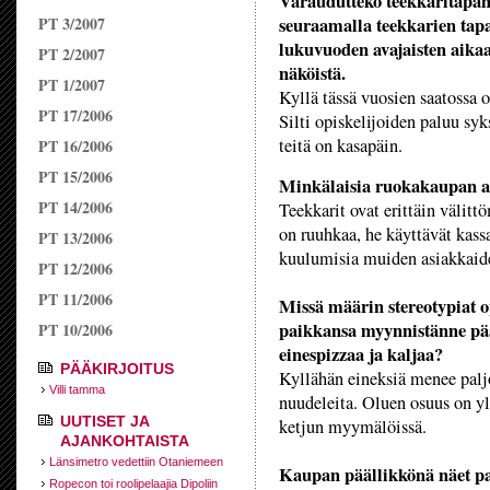
Varaudutteko teekkaritapah
PT 3/2007
seuraamalla teekkarien tap
lukuvuoden avajaisten aika
PT 2/2007
näköistä.
PT 1/2007
Kyllä tässä vuosien saatossa
PT 17/2006
Silti opiskelijoiden paluu sy
teitä on kasapäin.
PT 16/2006
PT 15/2006
Minkälaisia ruokakaupan as
PT 14/2006
Teekkarit ovat erittäin välitt
on ruuhkaa, he käyttävät kass
PT 13/2006
kuulumisia muiden asiakkaid
PT 12/2006
PT 11/2006
Missä määrin stereotypiat op
paikkansa myynnistänne pä
PT 10/2006
einespizzaa ja kaljaa?
PÄÄKIRJOITUS
Kyllähän eineksiä menee paljo
Villi tamma
nuudeleita. Oluen osuus on yl
UUTISET JA
ketjun myymälöissä.
AJANKOHTAISTA
Länsimetro vedettiin Otaniemeen
Kaupan päällikkönä näet pal
Ropecon toi roolipelaajia Dipoliin