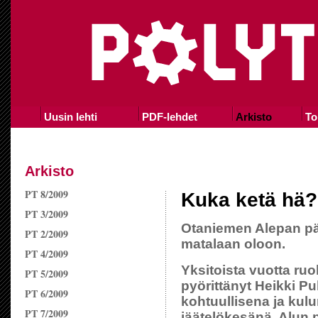
Uusin lehti
PDF-lehdet
Arkisto
To
Arkisto
PT 8/2009
Kuka ketä hä?
PT 3/2009
Otaniemen Alepan pä
PT 2/2009
matalaan oloon.
PT 4/2009
Yksitoista vuotta r
PT 5/2009
pyörittänyt Heikki P
PT 6/2009
kohtuullisena ja kul
PT 7/2009
jäätelökesänä. Alun p