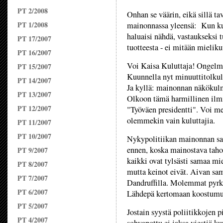
PT 2/2008
Onhan se väärin, eikä sillä t
PT 1/2008
mainonnassa yleensä: Kun kul
haluaisi nähdä, vastaukseksi tu
PT 17/2007
tuotteesta - ei mitään mielik
PT 16/2007
Voi Kaisa Kuluttaja! Ongelma o
PT 15/2007
Kuunnella nyt minuuttitolkul
PT 14/2007
Ja kyllä: mainonnan näkökulma
PT 13/2007
Olkoon tämä harmillinen ilmiö 
PT 12/2007
"Työväen presidentti". Voi me
olemmekin vain kuluttajia.
PT 11/2007
PT 10/2007
Nykypolitiikan mainonnan sa
ennen, koska mainostava taho 
PT 9/2007
kaikki ovat tylsästi samaa mie
PT 8/2007
mutta keinot eivät. Aivan sa
PT 7/2007
Dandruffilla. Molemmat pyrki
PT 6/2007
Lähdepä kertomaan koostumuk
PT 5/2007
Jostain syystä poliitikkojen 
PT 4/2007