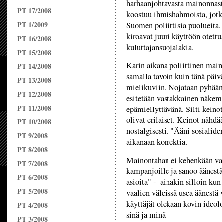
harhaanjohtavasta mainonnas
PT 17/2008
koostuu ihmishahmoista, jotk
PT 1/2009
Suomen poliittisia puolueita.
kiroavat juuri käyttöön otettu
PT 16/2008
kuluttajansuojalakia.
PT 15/2008
Karin aikana poliittinen main
PT 14/2008
samalla tavoin kuin tänä päiv
PT 13/2008
mielikuviin. Nojataan pyhään 
PT 12/2008
esitetään vastakkainen näkem
PT 11/2008
epämiellyttävänä. Silti keinot, 
olivat erilaiset. Keinot nähd
PT 10/2008
nostalgisesti. "Ääni sosialidem
PT 9/2008
aikanaan korrektia.
PT 8/2008
Mainontahan ei kehenkään vai
PT 7/2008
kampanjoille ja sanoo äänestä
PT 6/2008
asioita" - ainakin silloin ku
PT 5/2008
vaalien väleissä usea äänestä 
käyttäjät olekaan kovin ideol
PT 4/2008
sinä ja minä!
PT 3/2008