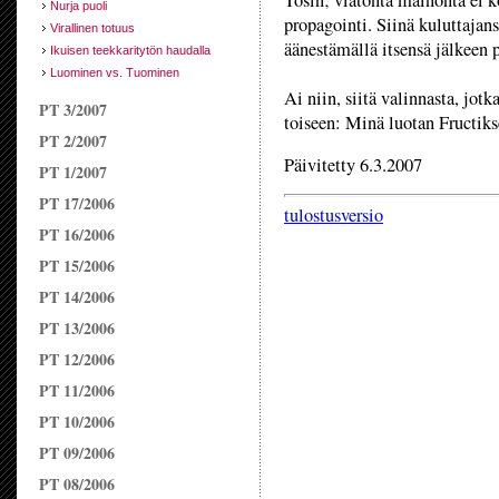
Tosin; viatonta mainonta ei k
Nurja puoli
propagointi. Siinä kuluttajans
Virallinen totuus
äänestämällä itsensä jälkeen p
Ikuisen teekkaritytön haudalla
Luominen vs. Tuominen
Ai niin, siitä valinnasta, jo
PT 3/2007
toiseen: Minä luotan Fructiks
PT 2/2007
Päivitetty 6.3.2007
PT 1/2007
PT 17/2006
tulostusversio
PT 16/2006
PT 15/2006
PT 14/2006
PT 13/2006
PT 12/2006
PT 11/2006
PT 10/2006
PT 09/2006
PT 08/2006