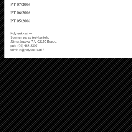
PT 07/2006
PT 06/2006
PT 05/2006
Polyteekkari —
Suomen paras teekkarilehti
Jämeräntaival 7 A, 02150 Espoo,
puh. (09) 468 3307
toimitus@polyteekkari.fi