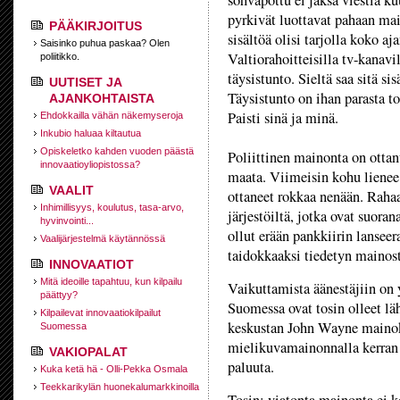
sohvapottu ei jaksa viestiä k
pyrkivät luottavat pahaan mai
PÄÄKIRJOITUS
sisältöä olisi tarjolla koko aja
Saisinko puhua paskaa? Olen
Valtiorahoitteisilla tv-kanav
poliitikko.
täysistunto. Sieltä saa sitä s
UUTISET JA
Täysistunto on ihan parasta to
AJANKOHTAISTA
Paisti sinä ja minä.
Ehdokkailla vähän näkemyseroja
Inkubio haluaa kiltautua
Opiskeletko kahden vuoden päästä
Poliittinen mainonta on otta
innovaatioyliopistossa?
maata. Viimeisin kohu lienee
VAALIT
ottaneet rokkaa nenään. Raha
Inhimillisyys, koulutus, tasa-arvo,
järjestöiltä, jotka ovat suor
hyvinvointi...
ollut erään pankkiirin lanse
Vaalijärjestelmä käytännössä
taidokkaaksi tiedetyn maino
INNOVAATIOT
Mitä ideoille tapahtuu, kun kilpailu
Vaikuttamista äänestäjiin on 
päättyy?
Suomessa ovat tosin olleet l
Kilpailevat innovaatiokilpailut
keskustan John Wayne mainok
Suomessa
mielikuvamainonnalla kerran 
VAKIOPALAT
paluuta.
Kuka ketä hä - Olli-Pekka Osmala
Teekkarikylän huonekalumarkkinoilla