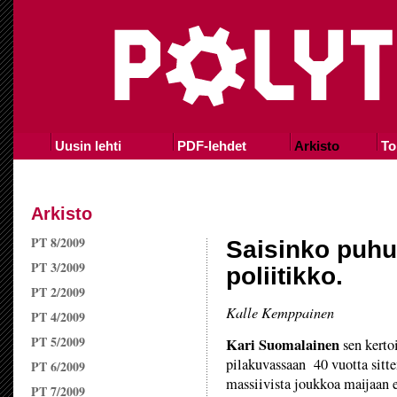
Uusin lehti
PDF-lehdet
Arkisto
To
Arkisto
PT 8/2009
Saisinko puh
PT 3/2009
poliitikko.
PT 2/2009
Kalle Kemppainen
PT 4/2009
PT 5/2009
Kari Suomalainen
sen kerto
pilakuvassaan 40 vuotta sitten
PT 6/2009
massiivista joukkoa maijaan 
PT 7/2009