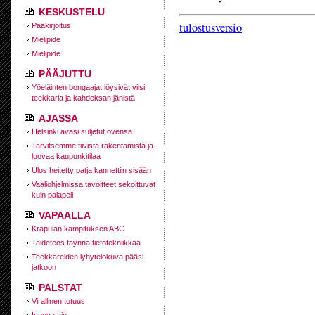
KESKUSTELU
tulostusversio
Pääkirjoitus
Mielipide
Mielipide
PÄÄJUTTU
Yöeläinten bongaajat löysivät viisi
teekkaria ja kahdeksan jänistä
AJASSA
Helsinki avasi suljetut ovensa
Tarvitsemme tiivistä rakentamista ja
luovaa kaupunkitilaa
Ulos heitetty patja kannettiin sisään
Vaaliohjelmissa tavoitteet sekoittuvat
kuin palapeli
VAPAALLA
Krapulan kampituksen ABC
Taideteos täynnä tietotekniikkaa
Teekkareiden lyhytelokuva pääsi
jatkoon
PALSTAT
Virallinen totuus