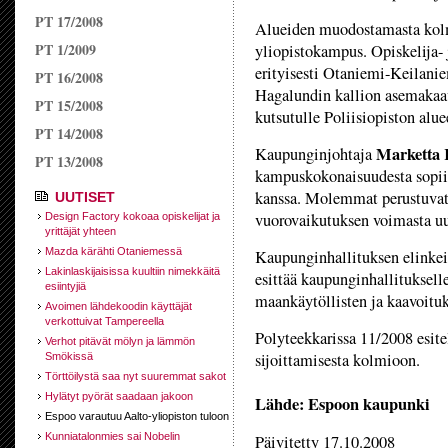
PT 17/2008
Alueiden muodostamasta kolm
PT 1/2009
yliopistokampus. Opiskelija- 
erityisesti Otaniemi-Keilanie
PT 16/2008
Hagalundin kallion asemakaava-
PT 15/2008
kutsutulle Poliisiopiston alue
PT 14/2008
Marketta 
Kaupunginjohtaja
PT 13/2008
kampuskokonaisuudesta sopii 
kanssa. Molemmat perustuvat 
UUTISET
vuorovaikutuksen voimasta u
Design Factory kokoaa opiskelijat ja
yrittäjät yhteen
Mazda kärähti Otaniemessä
Kaupunginhallituksen elinkein
Lakinlaskijaisissa kuultiin nimekkäitä
esittää kaupunginhallituksell
esiintyjiä
maankäytöllisten ja kaavoituk
Avoimen lähdekoodin käyttäjät
verkottuivat Tampereella
Polyteekkarissa 11/2008 esite
Verhot pitävät mölyn ja lämmön
sijoittamisesta kolmioon.
Smökissä
Törttöilystä saa nyt suuremmat sakot
Hylätyt pyörät saadaan jakoon
Lähde: Espoon kaupunki
Espoo varautuu Aalto-yliopiston tuloon
Kunniatalonmies sai Nobelin
Päivitetty 17.10.2008