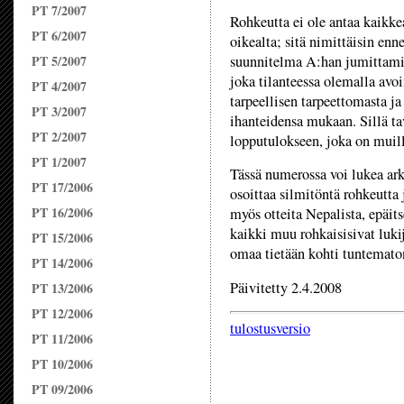
PT 7/2007
Rohkeutta ei ole antaa kaikkea
PT 6/2007
oikealta; sitä nimittäisin e
PT 5/2007
suunnitelma A:han jumittamise
joka tilanteessa olemalla avoi
PT 4/2007
tarpeellisen tarpeettomasta j
PT 3/2007
ihanteidensa mukaan. Sillä ta
PT 2/2007
lopputulokseen, joka on muil
PT 1/2007
Tässä numerossa voi lukea ark
PT 17/2006
osoittaa silmitöntä rohkeutta 
PT 16/2006
myös otteita Nepalista, epäit
kaikki muu rohkaisisivat lukij
PT 15/2006
omaa tietään kohti tuntemato
PT 14/2006
Päivitetty 2.4.2008
PT 13/2006
PT 12/2006
tulostusversio
PT 11/2006
PT 10/2006
PT 09/2006