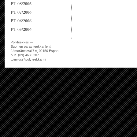
PT 08/2006
PT 07/2006
PT 06/2006
PT 05/2006
Polyteekkari —
Suomen paras teekkarilehti
Jämeräntaival 7 A, 02150 Espoo,
puh. (09) 468 3307
toimitus@polyteekkari.fi