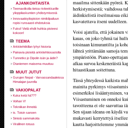
maailma sittenkään pyöreä. K
AJANKOHTAISTA
herkistymisestä; vaihdossa tu
Teemaviikolla tietoa riviteekkarille
ylioppilaskuntien yhdistymisestä
äidinkielistä itseilmaisua ei
Innovaatioyliopiston nimikilpailuun
kasvatettava itseni uudelleen.
ropisi runsaasti ehdotuksia
Fuksi! Vielä ehdit huhkia pisteesi
Voisi ajatella, että jokainen 
kokoon!
kauas, on joko tyhmä tai hull
TEEMA
toisinaan kimurantilta ja kohd
Arkkitehtikillan lyhyt historia
lähteä yrittämään samoja tem
Painavia pisteitä arkkitehtiosastolla
ympäristöön. Piano-opettajanik
Tunnetko jo Dipolin isän ja äidin?
alkaa survoa keskeneräistä kap
Otaniemen maisema muuttuu
hitaastikaan soitettuna.
MUUT JUTUT
Gurujen Nepal - Varvassandaaleissa
Tässä yhteydessä kaikista mah
Himalajan juurella
mainita pyrkimys viisastumise
VAKIOPALAT
esimerkiksi lisääntyminen, v
Kuka ketä hä???
Viisastuminen on onneksi kuit
Voihan V!
tavoitteena ei ole saavuttaa i
Tekniikan ihmeitä
Sen sijaan ideana on käydä val
ts. Toisin sanoen
mukavasti kerrytettyä itselle
Sinisiä sammakoita
kautta harjoittelemme ymmä
Virallinen totuus