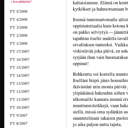
kaltaisiamme. Elämä on kent
KuvaMitäHä?
kytkökset ja hahmottamaan big
PT 5/2008
PT 4/2008
Itsensä tuntemattomalle alti
oppimateriaalia kuin kotona 
PT 3/2008
on pakko selviytyä — jännittä
PT 2/2008
tapahtuu itselle uudella tavall
PT 1/2008
oivalluksen tunteeksi. Vaikka
virkistävää joka päivä, en usko
PT 17/2007
syrjään ihan vain huomataksee
PT 16/2007
oppinut!
PT 15/2007
Rohkeutta voi koetella muuten
PT 14/2007
Itselläni hiipii jänis housuih
PT 13/2007
ikävästäni niin monta päivää 
PT 12/2007
ylipäätänsä hakeudun siihen v
ulkomaille kannata mennä ets
PT 11/2007
muuttumisleikkejä, vaan hake
PT 10/2007
siellä, missä oma sydänkin a
PT 9/2007
suunnitelmani takaisin puole
PT 8/2007
jo aika paljon uutta tajuta.