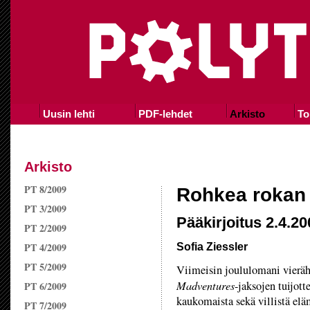
Uusin lehti
PDF-lehdet
Arkisto
To
Arkisto
PT 8/2009
Rohkea rokan
PT 3/2009
Pääkirjoitus 2.4.20
PT 2/2009
PT 4/2009
Sofia Ziessler
PT 5/2009
Viimeisin joululomani vieräh
Madventures
-jaksojen tuijott
PT 6/2009
kaukomaista sekä villistä elä
PT 7/2009