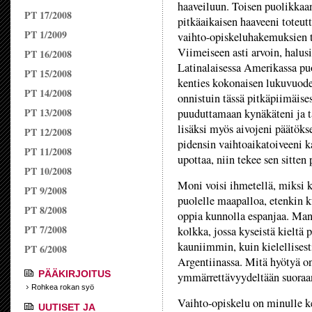
haaveiluun. Toisen puolikkaa
PT 17/2008
pitkäaikaisen haaveeni toteu
PT 1/2009
vaihto-opiskeluhakemuksien t
Viimeiseen asti arvoin, halus
PT 16/2008
Latinalaisessa Amerikassa pu
PT 15/2008
kenties kokonaisen lukuvuode
PT 14/2008
onnistuin tässä pitkäpiimäises
PT 13/2008
puuduttamaan kynäkäteni ja 
lisäksi myös aivojeni päätöks
PT 12/2008
pidensin vaihtoaikatoiveeni k
PT 11/2008
upottaa, niin tekee sen sitten 
PT 10/2008
Moni voisi ihmetellä, miksi k
PT 9/2008
puolelle maapalloa, etenkin k
PT 8/2008
oppia kunnolla espanjaa. Mann
PT 7/2008
kolkka, jossa kyseistä kieltä 
kauniimmin, kuin kielellises
PT 6/2008
Argentiinassa. Mitä hyötyä on
PÄÄKIRJOITUS
ymmärrettävyydeltään suoraa
Rohkea rokan syö
Vaihto-opiskelu on minulle ke
UUTISET JA