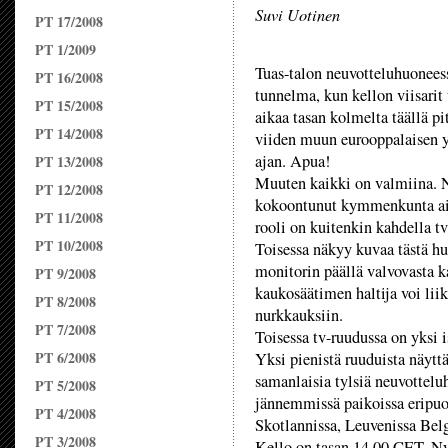
Suvi Uotinen
PT 17/2008
PT 1/2009
Tuas-talon neuvotteluhuonees
PT 16/2008
tunnelma, kun kellon viisarit
PT 15/2008
aikaa tasan kolmelta täällä pi
PT 14/2008
viiden muun eurooppalaisen y
ajan. Apua!
PT 13/2008
Muuten kaikki on valmiina. 
PT 12/2008
kokoontunut kymmenkunta aih
PT 11/2008
rooli on kuitenkin kahdella tv
PT 10/2008
Toisessa näkyy kuvaa tästä hu
monitorin päällä valvovasta ka
PT 9/2008
kaukosäätimen haltija voi lii
PT 8/2008
nurkkauksiin.
PT 7/2008
Toisessa tv-ruudussa on yksi 
PT 6/2008
Yksi pienistä ruuduista näytt
samanlaisia tylsiä neuvottelu
PT 5/2008
jännemmissä paikoissa eripuo
PT 4/2008
Skotlannissa, Leuvenissa Bel
PT 3/2008
Kello on tasan 14.00 CET. Nyt