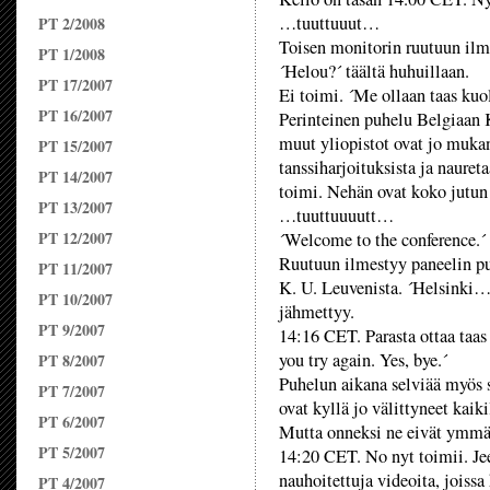
…tuuttuuut…
PT 2/2008
Toisen monitorin ruutuun ilm
PT 1/2008
´Helou?´ täältä huhuillaan.
PT 17/2007
Ei toimi. ´Me ollaan taas kuol
PT 16/2007
Perinteinen puhelu Belgiaan K
muut yliopistot ovat jo mukan
PT 15/2007
tanssiharjoituksista ja nauretaa
PT 14/2007
toimi. Nehän ovat koko jutun 
PT 13/2007
…tuuttuuuutt…
PT 12/2007
´Welcome to the conference.´
Ruutuun ilmestyy paneelin pu
PT 11/2007
K. U. Leuvenista. ´Helsinki…
PT 10/2007
jähmettyy.
PT 9/2007
14:16 CET. Parasta ottaa taas
you try again. Yes, bye.´
PT 8/2007
Puhelun aikana selviää myös s
PT 7/2007
ovat kyllä jo välittyneet kaiki
PT 6/2007
Mutta onneksi ne eivät ymmä
PT 5/2007
14:20 CET. No nyt toimii. J
nauhoitettuja videoita, joissa
PT 4/2007