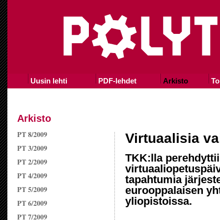
Uusin lehti
PDF-lehdet
Arkisto
To
Arkisto
PT 8/2009
Virtuaalisia v
PT 3/2009
TKK:lla perehdytti
PT 2/2009
virtuaaliopetuspäiv
PT 4/2009
tapahtumia järjest
PT 5/2009
eurooppalaisen yh
yliopistoissa.
PT 6/2009
PT 7/2009