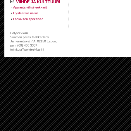
VIIHDE JA KULTTUURI
Apulanta villitsi teekkarit
Hysteerisiä naisia
Lääkiksen speksissä
Polyteekkari —
Suomen paras teekkarilehti
Jämeräntaival 7 A, 02150 Espoo,
puh. (09) 468 3307
toimitus@polyteekkari.fi