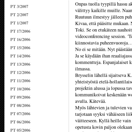
Onpas tuolla tyypillä hassu ak
PT 3/2007
välittyy kaikille muille. Naa
PT 2/2007
Ruutuun ilmestyy jälleen puh
PT 1/2007
Kivaa, että pääsitte mukaan. 
Toki. Se on etukäteen nauhoi
PT 17/2006
videoconferencing session. ´T
PT 16/2006
kiinnostavia puheenvuoroja…
PT 15/2006
No ei se mitään. Nyt päästään
Ja se käydään ihan reaaliajass
PT 14/2006
kommentteja. Espanjalaiset keh
PT 13/2006
ilmassa.
PT 12/2006
Brysselin lähellä sijaitseva K
PT 11/2006
yhteistyöstä etelä-hollantila
projektin alussa ja lopussa ta
PT 10/2006
kommunikoivat keskenään web-
PT 09/2006
avulla. Kätevää.
PT 08/2006
Myös lähtevien ja tulevien v
PT 07/2006
tarjotaan syyksi vähäiseen li
väitteeseen. Kyllä heille vain 
PT 06/2006
opetusta kovin paljon olekaan 
PT 05/2006