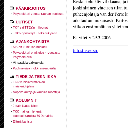
Keskustelu käy vilkkaana, ja 
jonkinlainen yhteisen tilan 
PÄÄKIRJOITUS
puheenjohtaja van der Perre k
Polyteekkari vetoaa rauhan puolesta
aikataulun mukaisesti. Kiitos 
UUTISET
viikon ensimmäinen yhteinen 
TKY sai TTEY:n miljoonat
Jatko-opiskelijat Teekkarikylään
Päivitetty 29.3.2006
AJANKOHTAISTA
SIK on kukkulan kunkku
tulostusversio
Polyteekkari onnittelee 4-vuotiasta
Polyteekkaria
Virtuaalisia vaikeuksia
Puolimeluisa mökki mäenpäällä
TIEDE JA TEKNIIKKA
TKK:lle bioinformatiikan
maisteriohjelma
Nopeita autoja ja kauniita robotteja
KOLUMNIT
Jotain laatua kiitos
TKK mainosmiehenä:
tietoteekkareista 70 % naisia
Elämä kanista