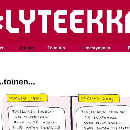
et
Arkisto
Toimitus
Ilmestyminen
P
..toinen...