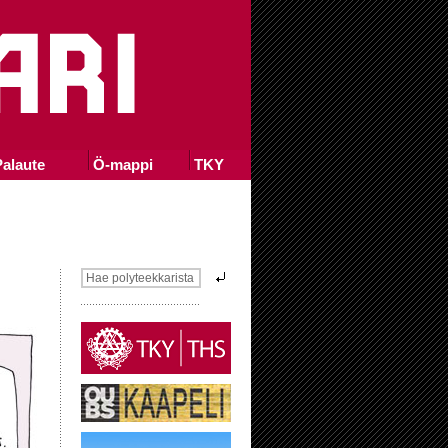
alaute
Ö-mappi
TKY