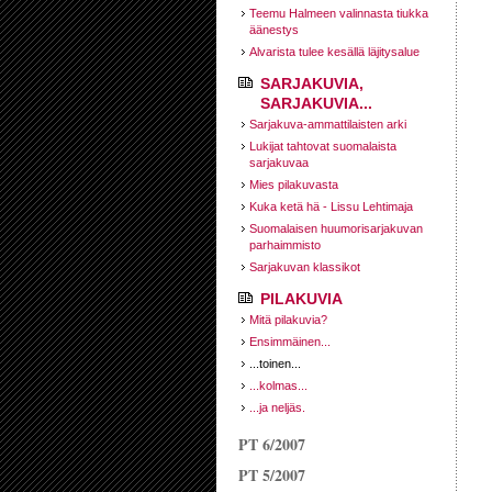
Teemu Halmeen valinnasta tiukka
äänestys
Alvarista tulee kesällä läjitysalue
SARJAKUVIA,
SARJAKUVIA...
Sarjakuva-ammattilaisten arki
Lukijat tahtovat suomalaista
sarjakuvaa
Mies pilakuvasta
Kuka ketä hä - Lissu Lehtimaja
Suomalaisen huumorisarjakuvan
parhaimmisto
Sarjakuvan klassikot
PILAKUVIA
Mitä pilakuvia?
Ensimmäinen...
...toinen...
...kolmas...
...ja neljäs.
PT 6/2007
PT 5/2007