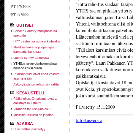
"Jotta rahoitus saadaan tasapa
PT 17/2008
YTHS:ssa on pitkään yritetty 
PT 1/2009
valtuuskunnan jäsen Liisa Lä
Yhtenä vaihtoehtona olisi ollu
UUTISET
kuten ihotautilääkäripalveluis
Service Factory monipuolistaa
opetusta
Lähteenahon mielestä vielä 
HYY vastustaa uutta urkintalakia
säätiön toimintaa on lähivuosi
Moikkaa kaveria ja opettajaa,
"Tällaiset karsimiset eivät ol
kampanja kehottaa
terveydenhoitomaksun korotuk
Luento syntyy tunneissa
päätetty", Lauri Pakkanen YT
YTHS:n terveydenhoitomaksu
nousee kaksi euroa
korotukseen vaikuttavat norm
Puolison tulot eivät enää vaikuta
palkkaratkaisut.
asumislisään
Opiskelijat kustantavat 18 pr
Aalto-yliopiston rehtori on valittu
ovat Kela, yliopistokaupungit
KESKUSTELU
joka vuosi suunnilleen samoi
Pääkirjoitus: Omaisuus pysyy,
omistajat muuttuvat
Päivitetty 15.1.2009
Virallinen totuus: Alun alku
Mielipide: Kielilaki on järjetön
tulostusversio
AJASSA
Uusi hallitus esittäytyy