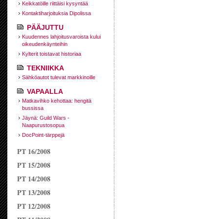
Keikkatöille riittäisi kysyntää
Kontaktiharjoituksia Dipolissa
PÄÄJUTTU
Kuudennes lahjoitusvaroista kului
oikeudenkäynteihin
Kylterit toistavat historiaa
TEKNIIKKA
Sähköautot tulevat markkinoille
VAPAALLA
Matkavihko kehottaa: hengitä
bussissa
Jäynä: Guild Wars -
Naapurustosopua
DocPoint-tärppejä
PT 16/2008
PT 15/2008
PT 14/2008
PT 13/2008
PT 12/2008