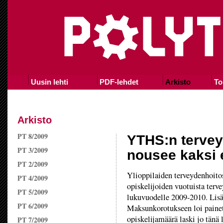
Uusin lehti
PDF-lehdet
Arkisto
To
Arkisto
PT 8/2009
YTHS:n terve
PT 3/2009
nousee kaksi 
PT 2/2009
Ylioppilaiden terveydenhoitos
PT 4/2009
opiskelijoiden vuotuista ter
PT 5/2009
lukuvuodelle 2009-2010. Lisä
PT 6/2009
Maksunkorotukseen loi painett
opiskelijamäärä laski jo tänä
PT 7/2009