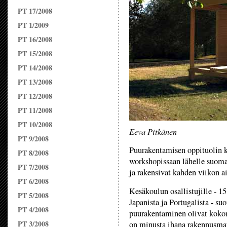
PT 17/2008
PT 1/2009
PT 16/2008
PT 15/2008
PT 14/2008
PT 13/2008
PT 12/2008
PT 11/2008
PT 10/2008
Eeva Pitkänen
PT 9/2008
Puurakentamisen oppituolin k
PT 8/2008
workshopissaan lähelle suoma
PT 7/2008
ja rakensivat kahden viikon 
PT 6/2008
Kesäkoulun osallistujille - 1
PT 5/2008
Japanista ja Portugalista - s
PT 4/2008
puurakentaminen olivat kokon
PT 3/2008
on minusta ihana rakennusmat