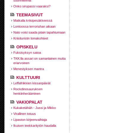
suunnitelmia
Onko sirupassi vaaraksi?
TEEMASIVUT
Matkalla kriisipesäkkeessä
Lontoossa terroriuhan aikaan
Nato voisi saada jotain tapahtumaan
Kriisituristin lomakohteet
OPISKELU
Fuksisyksyn satoa
TKK:lla assari on samanlainen mutta
eriarvoinen
Menestyksen mantra
KULTTUURI
Leffafriikkien kissanpäivät
Rockdinosauruksen
henkiinherääminen
VAKIOPALAT
Kukaketähäh - Jussi ja Mikko
Virallinen totuus
Lipaston kirjeenvaihtaja
Ikuisen teekkaritytön haudalla