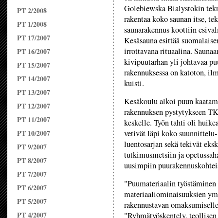
Golebiewska Bialystokin tekni
PT 2/2008
rakentaa koko saunan itse, te
PT 1/2008
saunarakennus koottiin esival
PT 17/2007
Kesäsauna esittää suomalaise
irrottavana rituaalina. Saun
PT 16/2007
kivipuutarhan yli johtavaa puu
PT 15/2007
rakennuksessa on katoton, il
PT 14/2007
kuisti.
PT 13/2007
Kesäkoulu alkoi puun kaatami
PT 12/2007
rakennuksen pystytykseen TK
PT 11/2007
keskelle. Työn tahti oli huik
PT 10/2007
vetivät läpi koko suunnittelu-
luentosarjan sekä tekivät eks
PT 9/2007
tutkimusmetsiin ja opetussah
PT 8/2007
uusimpiin puurakennuskohteis
PT 7/2007
"Puumateriaalin työstäminen 
PT 6/2007
materiaaliominaisuuksien ym
PT 5/2007
rakennustavan omaksumiselle",
PT 4/2007
"Ryhmätyöskentely, teollisen