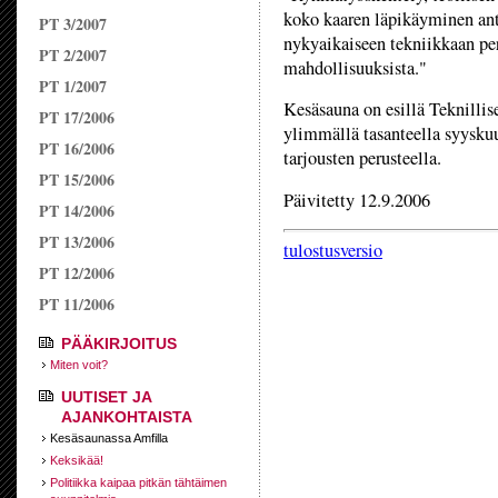
koko kaaren läpikäyminen anta
PT 3/2007
nykyaikaiseen tekniikkaan pe
PT 2/2007
mahdollisuuksista."
PT 1/2007
Kesäsauna on esillä Teknillis
PT 17/2006
ylimmällä tasanteella syyskuu
PT 16/2006
tarjousten perusteella.
PT 15/2006
Päivitetty 12.9.2006
PT 14/2006
PT 13/2006
tulostusversio
PT 12/2006
PT 11/2006
PÄÄKIRJOITUS
Miten voit?
UUTISET JA
AJANKOHTAISTA
Kesäsaunassa Amfilla
Keksikää!
Politiikka kaipaa pitkän tähtäimen