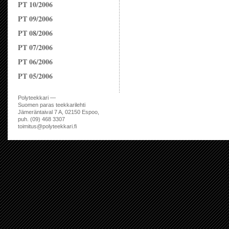
PT 10/2006
PT 09/2006
PT 08/2006
PT 07/2006
PT 06/2006
PT 05/2006
Polyteekkari —
Suomen paras teekkarilehti
Jämeräntaival 7 A, 02150 Espoo,
puh. (09) 468 3307
toimitus@polyteekkari.fi