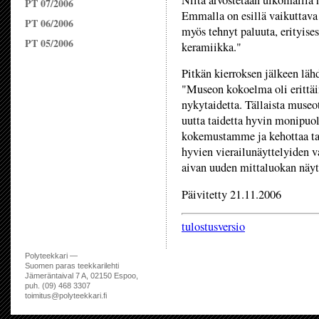
Niitä arvostetaan ulkomailla 
PT 07/2006
Emmalla on esillä vaikuttava 
PT 06/2006
myös tehnyt paluuta, erityise
PT 05/2006
keramiikka."
Pitkän kierroksen jälkeen lä
"Museon kokoelma oli erittäi
nykytaidetta. Tällaista museo
uutta taidetta hyvin monipuo
kokemustamme ja kehottaa tar
hyvien vierailunäyttelyiden v
aivan uuden mittaluokan näytt
Päivitetty 21.11.2006
tulostusversio
Polyteekkari —
Suomen paras teekkarilehti
Jämeräntaival 7 A, 02150 Espoo,
puh. (09) 468 3307
toimitus@polyteekkari.fi