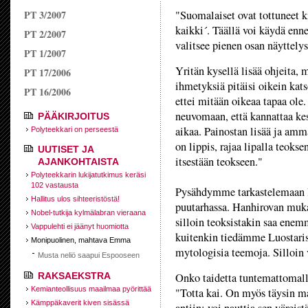
PT 3/2007
"Suomalaiset ovat tottuneet 
kaikki´. Täällä voi käydä en
PT 2/2007
valitsee pienen osan näyttelys
PT 1/2007
Yritän kysellä lisää ohjeita,
PT 17/2006
ihmetyksiä pitäisi oikein ka
PT 16/2006
ettei mitään oikeaa tapaa ol
neuvomaan, että kannattaa kesk
PÄÄKIRJOITUS
aikaa. Painostan lisää ja amma
Polyteekkari on perseestä
on lippis, rajaa lipalla teoks
UUTISET JA
itsestään teokseen."
AJANKOHTAISTA
Polyteekkarin lukijatutkimus keräsi
102 vastausta
Pysähdymme tarkastelemaan
Hallitus ulos sihteeristöstä!
puutarhassa. Hanhirovan muka
Nobel-tutkija kylmälabran vieraana
silloin teoksistakin saa enem
Vappulehti ei jäänyt huomiotta
kuitenkin tiedämme Luostaris
Monipuolinen, mahtava Emma
mytologisia teemoja. Silloin 
Musta neliö saapui Espooseen
RAKSAEKSTRA
Onko taidetta tuntemattomalla
Kemianteollisuus maailmaa pyörittää
"Totta kai. On myös täysin ma
Kämppäkaverit kiven sisässä