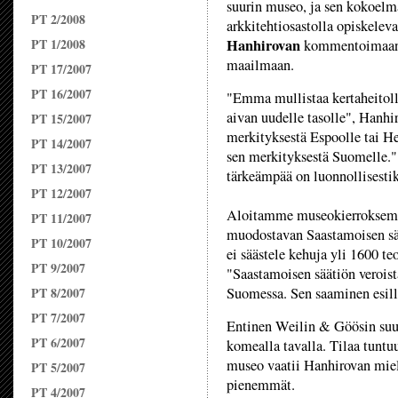
suurin museo, ja sen kokoelma
PT 2/2008
arkkitehtiosastolla opiskelev
PT 1/2008
Hanhirovan
kommentoimaan E
maailmaan.
PT 17/2007
PT 16/2007
"Emma mullistaa kertaheitol
aivan uudelle tasolle", Han
PT 15/2007
merkityksestä Espoolle tai H
PT 14/2007
sen merkityksestä Suomelle."
PT 13/2007
tärkeämpää on luonnollisestik
PT 12/2007
Aloitamme museokierroksem
PT 11/2007
muodostavan Saastamoisen sää
PT 10/2007
ei säästele kehuja yli 1600 t
PT 9/2007
"Saastamoisen säätiön verois
PT 8/2007
Suomessa. Sen saaminen esill
PT 7/2007
Entinen Weilin & Göösin suu
PT 6/2007
komealla tavalla. Tilaa tuntuu
museo vaatii Hanhirovan mieles
PT 5/2007
pienemmät.
PT 4/2007