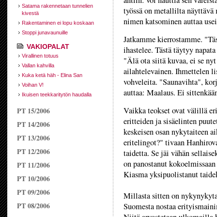
antiin: voi nauttia sen väreis
Satama rakennetaan tunnelien
työssä on metallilta näyttävä
kivestä
nimen katsominen auttaa usei
Rakentaminen ei lopu koskaan
Stoppi junavaunuille
Jatkamme kierrostamme. "Täss
VAKIOPALAT
ihastelee. Tästä täytyy napata
Virallinen totuus
"Älä ota siitä kuvaa, ei se n
Vallan kahvilla
ailahtelevainen. Ihmettelen li
Kuka ketä häh - Elina San
vohveleita. "Saunavihta", ko
Voihan V!
auttaa: Maalaus. Ei sittenkää
Ikuisen teekkaritytön haudalla
Vaikka teokset ovat välillä e
PT 15/2006
eritteiden ja sisäelinten puut
PT 14/2006
keskeisen osan nykytaiteen ai
PT 13/2006
eritelingot?" tivaan Hanhirov
PT 12/2006
taidetta. Se jäi vähän sellai
on panostanut kokoelmissaan e
PT 11/2006
Kiasma yksipuolistanut taide
PT 10/2006
PT 09/2006
Millasta sitten on nykynykyt
PT 08/2006
Suomesta nostaa erityismainin