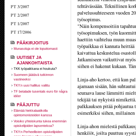
tehtävässään. Teknillinen ko
PT 3/2007
palvelussuhteeseen vuoden 200
PT 2/2007
työsopimus.
PT 1/2007
"Näin kompensoitiin tapahtun
PT 17/2006
työsopimuksen, työn kuormitta
haettiin vaihtelua muun muas
PÄÄKIRJOITUS
työpaikkaa ei kannata heittää
Munasoluja ei ole loputtomasti
kaivattua keskustelua osastoll
UUTISET JA
Jatkamiseen vaikuttivat myös 
AJANKOHTAISTA
siihen ei hakenut kukaan. Täm
TKK työpaikkana ei houkuta?
Suomeen jäätävä tutkinnon
Linja-aho kertoo, että kun pal
vastineeksi
ajamaan sisään, hän suhtautui
TKY:n uusi hallitus valittu
TF betalade tusentals euro för några
seuraava lause lämmitti mielt
idéer
tekijää tai nykyistä nimikett
PÄÄJUTTU
palkkauksen pitää pohjautua t
Elämää hiekkalaatikolla
esimerkiksi siihen, millainen
opintomonisteiden kanssa
Voisiko yhteiskunta tukea enemmän
Linja-ahon mielestä palkkaus
opiskelijoiden lapsentekoa?
henkilöt, joilta puuttuu syyst
TKY:n Perheellisten opiskelijoiden