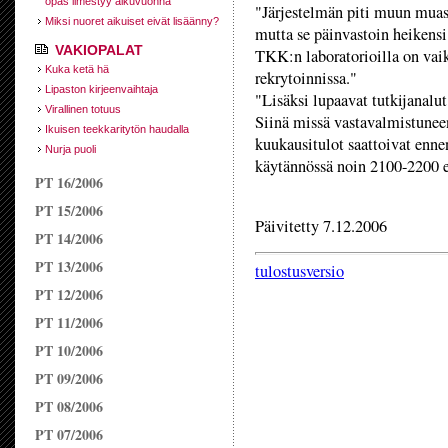
opas ilmestyy alkuvuonna
"Järjestelmän piti muun muas
Miksi nuoret aikuiset eivät lisäänny?
mutta se päinvastoin heikensi
VAKIOPALAT
TKK:n laboratorioilla on vaik
Kuka ketä hä
rekrytoinnissa."
Lipaston kirjeenvaihtaja
"Lisäksi lupaavat tutkijanalut
Virallinen totuus
Siinä missä vastavalmistuneen
Ikuisen teekkaritytön haudalla
kuukausitulot saattoivat enne
Nurja puoli
käytännössä noin 2100-2200 
PT 16/2006
PT 15/2006
Päivitetty 7.12.2006
PT 14/2006
PT 13/2006
tulostusversio
PT 12/2006
PT 11/2006
PT 10/2006
PT 09/2006
PT 08/2006
PT 07/2006