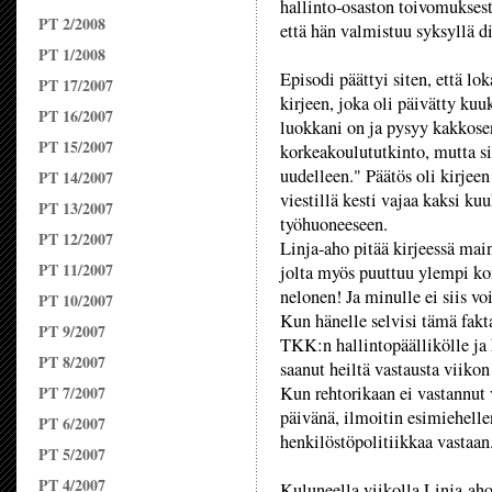
hallinto-osaston toivomuksest
PT 2/2008
että hän valmistuu syksyllä d
PT 1/2008
Episodi päättyi siten, että lo
PT 17/2007
kirjeen, joka oli päivätty kuu
PT 16/2007
luokkani on ja pysyy kakkose
PT 15/2007
korkeakoulututkinto, mutta si
uudelleen." Päätös oli kirjee
PT 14/2007
viestillä kesti vajaa kaksi ku
PT 13/2007
työhuoneeseen.
PT 12/2007
Linja-aho pitää kirjeessä main
PT 11/2007
jolta myös puuttuu ylempi ko
nelonen! Ja minulle ei siis v
PT 10/2007
Kun hänelle selvisi tämä fakt
PT 9/2007
TKK:n hallintopäällikölle ja 
PT 8/2007
saanut heiltä vastausta viikon 
PT 7/2007
Kun rehtorikaan ei vastannut
päivänä, ilmoitin esimiehelle
PT 6/2007
henkilöstöpolitiikkaa vastaan
PT 5/2007
PT 4/2007
Kuluneella viikolla Linja-ah