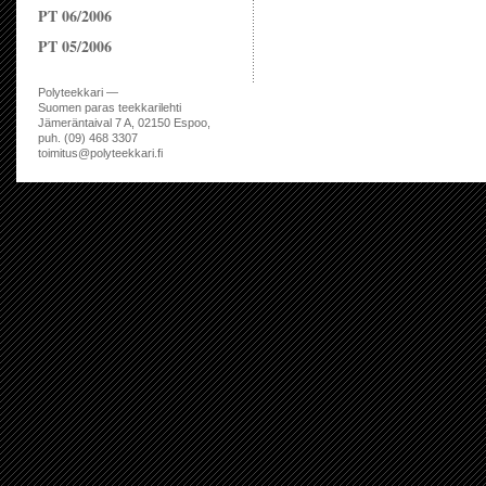
PT 06/2006
PT 05/2006
Polyteekkari —
Suomen paras teekkarilehti
Jämeräntaival 7 A, 02150 Espoo,
puh. (09) 468 3307
toimitus@polyteekkari.fi