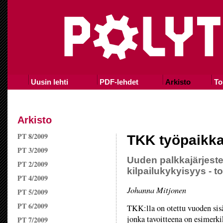
Uusin lehti
PDF-lehdet
Arkisto
To
Arkisto
PT 8/2009
TKK työpaikka
PT 3/2009
Uuden palkkajärjeste
PT 2/2009
kilpailukykyisyys - t
PT 4/2009
Johanna Mitjonen
PT 5/2009
PT 6/2009
TKK:lla on otettu vuoden sisä
jonka tavoitteena on esimerki
PT 7/2009