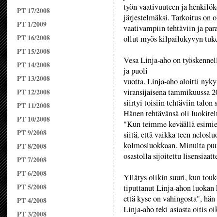
työn vaativuuteen ja henkilök
PT 17/2008
järjestelmäksi. Tarkoitus on
PT 1/2009
vaativampiin tehtäviin ja par
PT 16/2008
ollut myös kilpailukyvyn tuk
PT 15/2008
Vesa Linja-aho on työskennell
PT 14/2008
ja puoli
PT 13/2008
vuotta. Linja-aho aloitti nyky
PT 12/2008
viransijaisena tammikuussa 2
siirtyi toisiin tehtäviin talon s
PT 11/2008
Hänen tehtävänsä oli luokitel
PT 10/2008
"Kun teimme keväällä esimieh
PT 9/2008
siitä, että vaikka teen nelosl
kolmosluokkaan. Minulta puut
PT 8/2008
osastolla sijoitettu lisensiaatt
PT 7/2008
PT 6/2008
Yllätys olikin suuri, kun touko
PT 5/2008
tiputtanut Linja-ahon luokan
että kyse on vahingosta", hän
PT 4/2008
Linja-aho teki asiasta oitis 
PT 3/2008