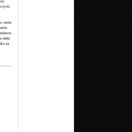
sta.
ä työtä.
a, mutta
uukin.
ntilaista
 täällä.
ksi tai