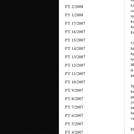
Li
PT 2/2008
os
PT 1/2008
ty
ko
PT 17/2007
In
PT 16/2007
Eu
PT 15/2007
Ul
PT 14/2007
hä
hy
PT 13/2007
ty
PT 12/2007
lä
ja
PT 11/2007
pa
PT 10/2007
Ty
PT 9/2007
ka
pa
PT 8/2007
yr
PT 7/2007
le
ku
PT 6/2007
vu
PT 5/2007
El
PT 4/2007