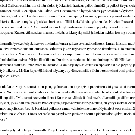
säksi Call centereihin, missä hän aluksi työskenteli, haetaan paljon ihmisiä, ja pelkkä tietyn kiel
aaminen riittää. Sen sijaan hän uskoo, että tutkinnosta oli hyötyä hänen pyrkiessään nykyiseen
öhönsä, luottopäällikön tehtäviin. Luonnollisesti aiempi työkokemus, persoona ja omat mielenk
hteet vaikuttavat myös työpaikkaa haettaessa. Tällä hetkellä hän työskentelee Hewlett-Packard
ternational Bank:issa. "Olen vastikään siirtynyt vastaamaan Suomen ja pohjoismaiden sijaan
roopasta. Katson että saadaan maksut meidän asiakasyrityksiltä ja hoidan heidän leasing-sopim
komailla työskentelystä kasvoi mielenkiintoinen ja haastava mahdollisuus. Ennen Irlantiin muut
n kävi lomamatkalla tutustumassa Dubliniin ja sen tarjoamiin työmahdollisuuksiin. Hän suositte
vänä ideana. Näin tietää millaiseen maahan ja kaupunkiin on muuttamassa ja saa realistisen ku
ömahdollisuuksista. Mirjan lähtötilanne Dublinissa kuulostaa hieman huimapäiseltä. Hän kertoi
hteneensä matkaan ilman työtä tai asuntoa. Asiat järjestyivät kuitenkin ripeästi: asunto järjestyi 
 työ viikossa. Mitään järjestöjä hän ei käyttänyt hyväkseen, sillä silloin suunnitelmat olisi pitänyt
ljon etukäteen.
önhakuun Mirja suuntasi omin päin, työhaastattelut järjestyivät puhelimen välityksellä tai intern
utta. Suurin osa firmoista haluaa kuitenkin haastatella kasvokkain, joten haastattelut pitää hoitaa
ikanpäällä. "Muutamat rekrytointifirmat Suomessa välittävät töitä myös ulkomaille ja tällöin use
itykset, jotka haluavat palkata työntekijöitä, tarjoavat relocation-paketteja, eli yritys maksaa esi
nnot, majoituksen bed & breakfast paikassa ennen vakituisen asunnon löytämistä sekä ensimmä
ukausien vuokran. Tämän seurauksena yritykseen pitääkin sitoutua pidemmäksi ajaksi, usein a
osi."
ämistä ja työskentelyä ulkomailla Mirja kuvailee hyväksi kokemukseksi. Hän sanoo, että aluksi 