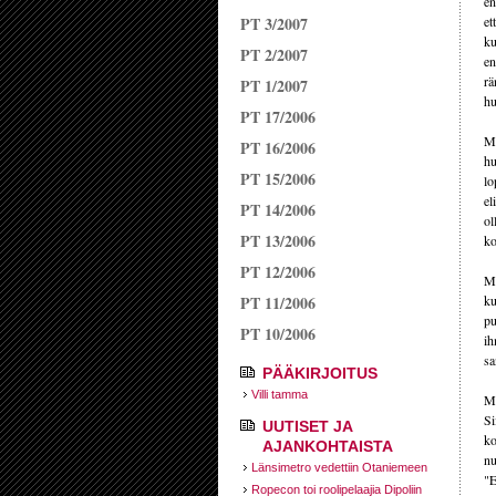
en
PT 3/2007
et
ku
PT 2/2007
en
rä
PT 1/2007
hu
PT 17/2006
Mi
PT 16/2006
hu
PT 15/2006
lo
el
PT 14/2006
ol
PT 13/2006
ko
PT 12/2006
Mi
PT 11/2006
ku
pu
PT 10/2006
ih
sa
PÄÄKIRJOITUS
Villi tamma
Mi
Si
UUTISET JA
ko
AJANKOHTAISTA
nu
Länsimetro vedettiin Otaniemeen
"E
Ropecon toi roolipelaajia Dipoliin