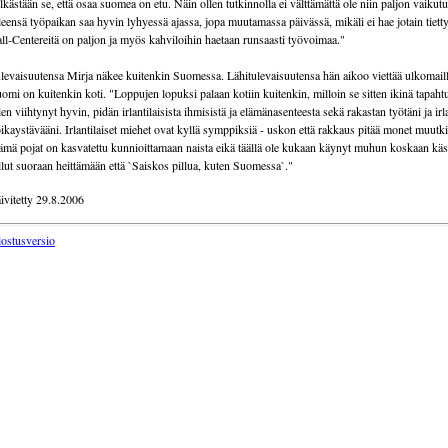
lkästään se, että osaa suomea on etu. Näin ollen tutkinnolla ei välttämättä ole niin paljon vaikutu
eensä työpaikan saa hyvin lyhyessä ajassa, jopa muutamassa päivässä, mikäli ei hae jotain tietty
ll-Centereitä on paljon ja myös kahviloihin haetaan runsaasti työvoimaa."
levaisuutensa Mirja näkee kuitenkin Suomessa. Lähitulevaisuutensa hän aikoo viettää ulkomaill
omi on kuitenkin koti. "Loppujen lopuksi palaan kotiin kuitenkin, milloin se sitten ikinä tapaht
en viihtynyt hyvin, pidän irlantilaisista ihmisistä ja elämänasenteesta sekä rakastan työtäni ja irla
ikaystävääni. Irlantilaiset miehet ovat kyllä symppiksiä - uskon että rakkaus pitää monet muutkin
mä pojat on kasvatettu kunnioittamaan naista eikä täällä ole kukaan käynyt muhun koskaan käsi
llut suoraan heittämään että `Saiskos pillua, kuten Suomessa`."
ivitetty 29.8.2006
lostusversio