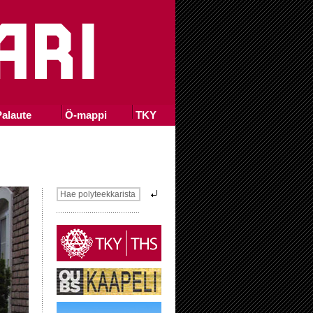
alaute
Ö-mappi
TKY