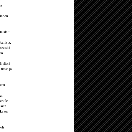
en
iinnon
uksia."
tamista,
lee sitä
van
päivässä
 tietää jo
etin
at
merkiksi
isien
ika on
oli