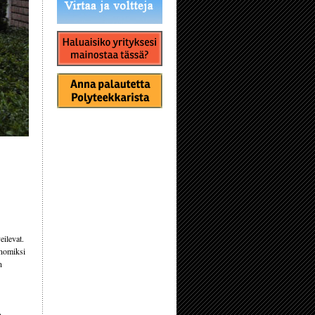
eilevat.
enomiksi
n
n.