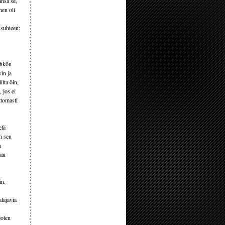
nsa se,
nen oli
 suhteen:
ehkön
vin ja
ilta öin,
 jos ei
ttomasti
elä
n sen
n
Hän
in.
alajavia
joten