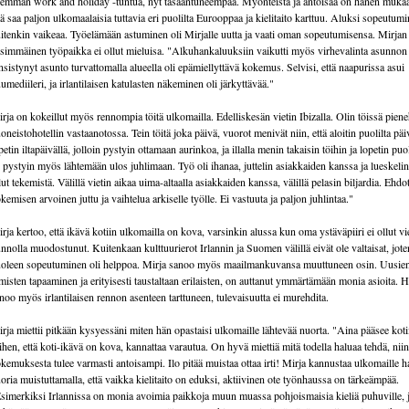
emmän work and holiday -tuntua, nyt tasaantuneempaa. Myönteistä ja antoisaa on hänen mukaa
tä saa paljon ulkomaalaisia tuttavia eri puolilta Eurooppaa ja kielitaito karttuu. Aluksi sopeutumi
itenkin vaikeaa. Työelämään astuminen oli Mirjalle uutta ja vaati oman sopeutumisensa. Mirjan
simmäinen työpaikka ei ollut mieluisa. "Alkuhankaluuksiin vaikutti myös virhevalinta asunnon
nsistynyt asunto turvattomalla alueella oli epämiellyttävä kokemus. Selvisi, että naapurissa asui
umediileri, ja irlantilaisen katulasten näkeminen oli järkyttävää."
rja on kokeillut myös rennompia töitä ulkomailla. Edelliskesän vietin Ibizalla. Olin töissä pien
oneistohotellin vastaanotossa. Tein töitä joka päivä, vuorot menivät niin, että aloitin puolilta päi
petin iltapäivällä, jolloin pystyin ottamaan aurinkoa, ja illalla menin takaisin töihin ja lopetin puol
i pystyin myös lähtemään ulos juhlimaan. Työ oli ihanaa, juttelin asiakkaiden kanssa ja lueskelin,
lut tekemistä. Välillä vietin aikaa uima-altaalla asiakkaiden kanssa, välillä pelasin biljardia. Ehdo
kemisen arvoinen juttu ja vaihtelua arkiselle työlle. Ei vastuuta ja paljon juhlintaa."
rja kertoo, että ikävä kotiin ulkomailla on kova, varsinkin alussa kun oma ystäväpiiri ei ollut vi
nnolla muodostunut. Kuitenkaan kulttuurierot Irlannin ja Suomen välillä eivät ole valtaisat, jote
oleen sopeutuminen oli helppoa. Mirja sanoo myös maailmankuvansa muuttuneen osin. Uusie
misten tapaaminen ja erityisesti taustaltaan erilaisten, on auttanut ymmärtämään monia asioita. 
noo myös irlantilaisen rennon asenteen tarttuneen, tulevaisuutta ei murehdita.
rja miettii pitkään kysyessäni miten hän opastaisi ulkomaille lähtevää nuorta. "Aina pääsee koti
ihen, että koti-ikävä on kova, kannattaa varautua. On hyvä miettiä mitä todella haluaa tehdä, niin
kemuksesta tulee varmasti antoisampi. Ilo pitää muistaa ottaa irti! Mirja kannustaa ulkomaille h
oria muistuttamalla, että vaikka kielitaito on eduksi, aktiivinen ote työnhaussa on tärkeämpää.
simerkiksi Irlannissa on monia avoimia paikkoja muun muassa pohjoismaisia kieliä puhuville, 