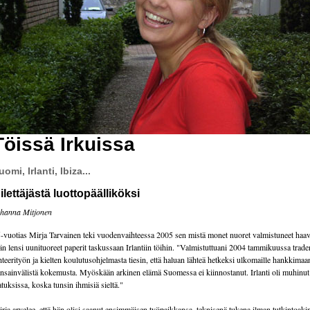
Töissä Irkuissa
uomi, Irlanti, Ibiza...
ilettäjästä luottopäälliköksi
hanna Mitjonen
-vuotias Mirja Tarvainen teki vuodenvaihteessa 2005 sen mistä monet nuoret valmistuneet haav
n lensi uunituoreet paperit taskussaan Irlantiin töihin. "Valmistuttuani 2004 tammikuussa trad
hteerityön ja kielten koulutusohjelmasta tiesin, että haluan lähteä hetkeksi ulkomaille hankkimaa
nsainvälistä kokemusta. Myöskään arkinen elämä Suomessa ei kiinnostanut. Irlanti oli muhinut
atuksissa, koska tunsin ihmisiä sieltä."
rja arvelee, että hän olisi saanut ensimmäisen työpaikkansa, teknisenä tukena ilman tutkintoaki