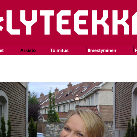
et
Arkisto
Toimitus
Ilmestyminen
P