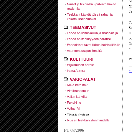
pe
Naiset ja tekniikka –palkinto hakee
Yl
realismia
Ca
Teekkarit käyvät töissä rahan ja
kokemuksen vuoksi
Tu
TEEMASIVUT
Su
Ol
Espoo on linnunlaulua ja riitasointuja
po
Espoo on itsekkyyden paratiisi
Nä
Espoolaiset tavat ilkkua helsinkiläisille
tu
Asuntomessujen ihmeitä
Pä
KULTTUURI
Hiljaisuuden äärellä
tu
Ihana Aurora
VAKIOPALAT
Kuka ketä hä?
Virallinen totuus
Vallan kahvilla
Fuksi-info
Voihan V!
Töissä Irkuissa
Ikuisen teekkaritytön haudalla
PT 09/2006