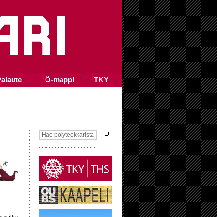
alaute
Ö-mappi
TKY
 esittää