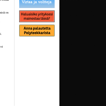
misiä on
i.
voi