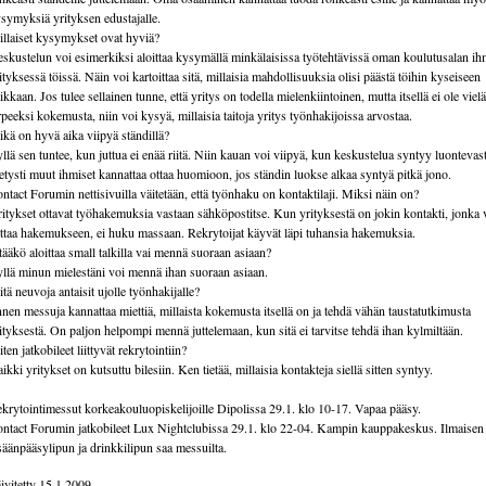
symyksiä yrityksen edustajalle.
llaiset kysymykset ovat hyviä?
skustelun voi esimerkiksi aloittaa kysymällä minkälaisissa työtehtävissä oman koulutusalan ih
ityksessä töissä. Näin voi kartoittaa sitä, millaisia mahdollisuuksia olisi päästä töihin kyseiseen
ikkaan. Jos tulee sellainen tunne, että yritys on todella mielenkiintoinen, mutta itsellä ei ole vielä
rpeeksi kokemusta, niin voi kysyä, millaisia taitoja yritys työnhakijoissa arvostaa.
kä on hyvä aika viipyä ständillä?
llä sen tuntee, kun juttua ei enää riitä. Niin kauan voi viipyä, kun keskustelua syntyy luontevast
etysti muut ihmiset kannattaa ottaa huomioon, jos ständin luokse alkaa syntyä pitkä jono.
ntact Forumin nettisivuilla väitetään, että työnhaku on kontaktilaji. Miksi näin on?
itykset ottavat työhakemuksia vastaan sähköpostitse. Kun yrityksestä on jokin kontakti, jonka 
ittaa hakemukseen, ei huku massaan. Rekrytoijat käyvät läpi tuhansia hakemuksia.
tääkö aloittaa small talkilla vai mennä suoraan asiaan?
llä minun mielestäni voi mennä ihan suoraan asiaan.
tä neuvoja antaisit ujolle työnhakijalle?
nen messuja kannattaa miettiä, millaista kokemusta itsellä on ja tehdä vähän taustatutkimusta
ityksestä. On paljon helpompi mennä juttelemaan, kun sitä ei tarvitse tehdä ihan kylmiltään.
ten jatkobileet liittyvät rekrytointiin?
ikki yritykset on kutsuttu bilesiin. Ken tietää, millaisia kontakteja siellä sitten syntyy.
krytointimessut korkeakouluopiskelijoille Dipolissa 29.1. klo 10-17. Vapaa pääsy.
ntact Forumin jatkobileet Lux Nightclubissa 29.1. klo 22-04. Kampin kauppakeskus. Ilmaisen
säänpääsylipun ja drinkkilipun saa messuilta.
ivitetty 15.1.2009