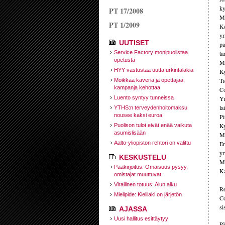
ky
PT 17/2008
Mi
PT 1/2009
Ke
yr
UUTISET
pa
Service Factory monipuolistaa
ta
opetusta
Mi
HYY vastustaa uutta urkintalakia
Ky
Ti
Moikkaa kaveria ja opettajaa,
kampanja kehottaa
Co
Luento syntyy tunneissa
Yr
la
YTHS:n terveydenhoitomaksu
nousee kaksi euroa
Pi
Ky
Puolison tulot eivät enää vaikuta
asumislisään
Mi
Aalto-yliopiston rehtori on valittu
En
yr
KESKUSTELU
Mi
Pääkirjoitus: Omaisuus pysyy,
Ka
omistajat muuttuvat
Virallinen totuus: Alun alku
Re
Mielipide: Kielilaki on järjetön
Co
si
AJASSA
Uusi hallitus esittäytyy
Pä