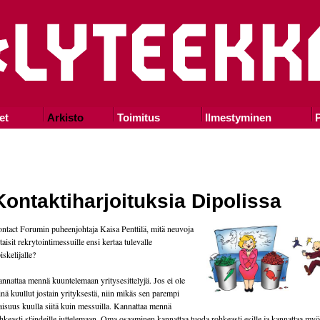
et
Arkisto
Toimitus
Ilmestyminen
P
Kontaktiharjoituksia Dipolissa
ntact Forumin puheenjohtaja Kaisa Penttilä, mitä neuvoja
taisit rekrytointimessuille ensi kertaa tulevalle
iskelijalle?
nnattaa mennä kuuntelemaan yritysesittelyjä. Jos ei ole
inä kuullut jostain yrityksestä, niin mikäs sen parempi
laisuus kuulla siitä kuin messuilla. Kannattaa mennä
hkeasti ständeille juttelemaan. Oma osaaminen kannattaa tuoda rohkeasti esille ja kannattaa myös