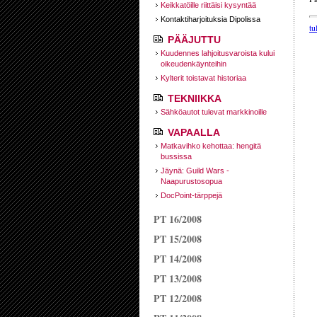
Keikkatöille riittäisi kysyntää
Kontaktiharjoituksia Dipolissa
tu
PÄÄJUTTU
Kuudennes lahjoitusvaroista kului
oikeudenkäynteihin
Kylterit toistavat historiaa
TEKNIIKKA
Sähköautot tulevat markkinoille
VAPAALLA
Matkavihko kehottaa: hengitä
bussissa
Jäynä: Guild Wars -
Naapurustosopua
DocPoint-tärppejä
PT 16/2008
PT 15/2008
PT 14/2008
PT 13/2008
PT 12/2008