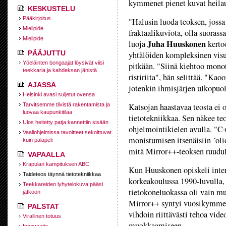
kymmenet pienet kuvat heilaut
KESKUSTELU
Pääkirjoitus
"Halusin luoda teoksen, jossa
Mielipide
fraktaalikuviota, olla suoras
Mielipide
Juha Huuskonen
luoja
kertoo
PÄÄJUTTU
yhtälöiden kompleksinen visu
Yöeläinten bongaajat löysivät viisi
pitkään. "Siinä kiehtoo mon
teekkaria ja kahdeksan jänistä
ristiriita", hän selittää. "Kao
AJASSA
jotenkin ihmisjärjen ulkopuol
Helsinki avasi suljetut ovensa
Tarvitsemme tiivistä rakentamista ja
Katsojan haastavaa teosta ei 
luovaa kaupunkitilaa
tietotekniikkaa. Sen näkee t
Ulos heitetty patja kannettiin sisään
ohjelmointikielen avulla. "C
Vaaliohjelmissa tavoitteet sekoittuvat
monistumisen itsenäisiin ´oli
kuin palapeli
mitä Mirror++-teoksen ruudul
VAPAALLA
Krapulan kampituksen ABC
Kun Huuskonen opiskeli intera
Taideteos täynnä tietotekniikkaa
korkeakoulussa 1990-luvulla,
Teekkareiden lyhytelokuva pääsi
tietokoneluokassa oli vain mu
jatkoon
Mirror++ syntyi vuosikymmene
PALSTAT
vihdoin riittävästi tehoa vide
Virallinen totuus
muokkaamiseen.