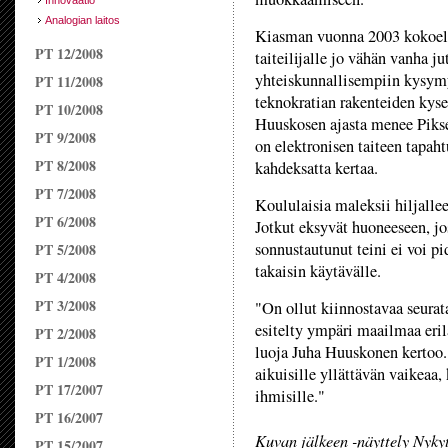
Innovaatio
Analogian laitos
Kiasman vuonna 2003 kokoelm
PT 12/2008
taiteilijalle jo vähän vanha ju
yhteiskunnallisempiin kysymy
PT 11/2008
teknokratian rakenteiden kys
PT 10/2008
Huuskosen ajasta menee Piksel
PT 9/2008
on elektronisen taiteen tapah
PT 8/2008
kahdeksatta kertaa.
PT 7/2008
Koululaisia maleksii hiljall
PT 6/2008
Jotkut eksyvät huoneeseen, j
sonnustautunut teini ei voi p
PT 5/2008
takaisin käytävälle.
PT 4/2008
PT 3/2008
"On ollut kiinnostavaa seurat
esitelty ympäri maailmaa eril
PT 2/2008
luoja Juha Huuskonen kertoo.
PT 1/2008
aikuisille yllättävän vaikeaa,
PT 17/2007
ihmisille."
PT 16/2007
Kuvan jälkeen -näyttely Nyky
PT 15/2007