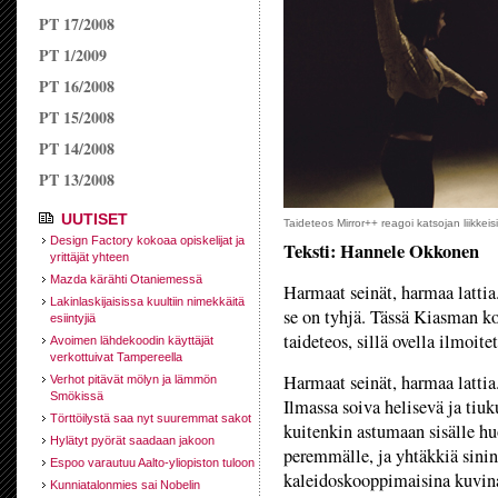
PT 17/2008
PT 1/2009
PT 16/2008
PT 15/2008
PT 14/2008
PT 13/2008
UUTISET
Taideteos Mirror++ reagoi katsojan liikkei
Design Factory kokoaa opiskelijat ja
Teksti: Hannele Okkonen
yrittäjät yhteen
Mazda kärähti Otaniemessä
Harmaat seinät, harmaa lattia
Lakinlaskijaisissa kuultiin nimekkäitä
se on tyhjä. Tässä Kiasman k
esiintyjiä
taideteos, sillä ovella ilmoite
Avoimen lähdekoodin käyttäjät
verkottuivat Tampereella
Harmaat seinät, harmaa lattia
Verhot pitävät mölyn ja lämmön
Smökissä
Ilmassa soiva helisevä ja ti
Törttöilystä saa nyt suuremmat sakot
kuitenkin astumaan sisälle h
Hylätyt pyörät saadaan jakoon
peremmälle, ja yhtäkkiä sinin
Espoo varautuu Aalto-yliopiston tuloon
kaleidoskooppimaisina kuvina 
Kunniatalonmies sai Nobelin