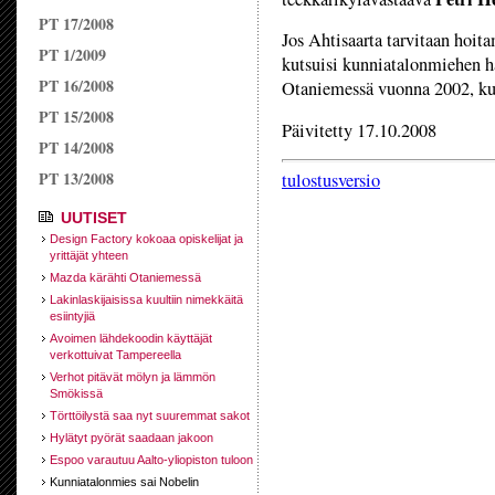
PT 17/2008
Jos Ahtisaarta tarvitaan hoi
PT 1/2009
kutsuisi kunniatalonmiehen ha
PT 16/2008
Otaniemessä vuonna 2002, kun
PT 15/2008
Päivitetty 17.10.2008
PT 14/2008
PT 13/2008
tulostusversio
UUTISET
Design Factory kokoaa opiskelijat ja
yrittäjät yhteen
Mazda kärähti Otaniemessä
Lakinlaskijaisissa kuultiin nimekkäitä
esiintyjiä
Avoimen lähdekoodin käyttäjät
verkottuivat Tampereella
Verhot pitävät mölyn ja lämmön
Smökissä
Törttöilystä saa nyt suuremmat sakot
Hylätyt pyörät saadaan jakoon
Espoo varautuu Aalto-yliopiston tuloon
Kunniatalonmies sai Nobelin