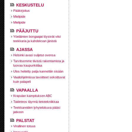
KESKUSTELU
Pääkirjoitus
Mielipide
Mielipide
PÄÄJUTTU
Yöeläinten bongaajat löysivät viisi
teekkaria ja kahdeksan jänistä
AJASSA
Helsinki avasi suljetut ovensa
Tarvitsemme tiivistä rakentamista ja
luovaa kaupunkitilaa
Ulos heitetty patja kannettiin sisään
Vaaliohjelmissa tavoitteet sekoittuvat
kuin palapeli
VAPAALLA
Krapulan kampituksen ABC
Taideteos täynnä tietotekniikkaa
Teekkareiden lyhytelokuva pääsi
jatkoon
PALSTAT
Virallinen totuus