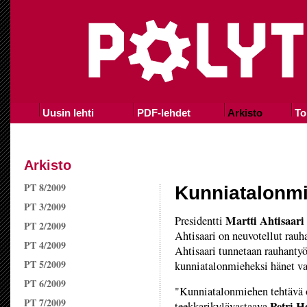
Uusin lehti
PDF-lehdet
Arkisto
To
Arkisto
PT 8/2009
Kunniatalonmi
PT 3/2009
Martti Ahtisaari
Presidentti
PT 2/2009
Ahtisaari on neuvotellut rau
PT 4/2009
Ahtisaari tunnetaan rauhantyö
PT 5/2009
kunniatalonmieheksi hänet va
PT 6/2009
"Kunniatalonmiehen tehtävä o
PT 7/2009
Petri H
teekkarikylävastaava