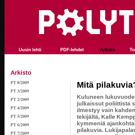
Uusin lehti
PDF-lehdet
Arkisto
To
Arkisto
PT 8/2009
Mitä pilakuvia
PT 3/2009
Kuluneen lukuvuoden
PT 2/2009
julkaissut poliittista 
PT 4/2009
ilmestyy vain kahden
PT 5/2009
tekijältä, Kalle Kemp
kymmeniä ajankohtais
PT 6/2009
pilakuvia. Lukijapal
PT 7/2009