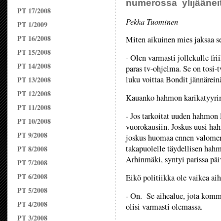
numerossa ylijääneit
PT 17/2008
Pekka Tuominen
PT 1/2009
PT 16/2008
Miten aikuinen mies jaksaa s
PT 15/2008
- Olen varmasti jollekulle fr
PT 14/2008
paras tv-ohjelma. Se on tosi-t
luku voittaa Bondit jännärein
PT 13/2008
PT 12/2008
Kauanko hahmon karikatyyrin
PT 11/2008
- Jos tarkoitat uuden hahmon 
PT 10/2008
vuorokausiin. Joskus uusi hah
PT 9/2008
joskus huomaa ennen valomerk
takapuolelle täydellisen hah
PT 8/2008
Arhinmäki, syntyi parissa päi
PT 7/2008
PT 6/2008
Eikö politiikka ole vaikea ai
PT 5/2008
- On. Se aihealue, jota kom
PT 4/2008
olisi varmasti olemassa.
PT 3/2008