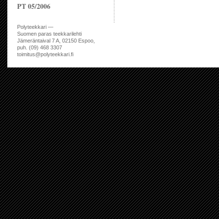
PT 05/2006
Polyteekkari —
Suomen paras teekkarilehti
Jämeräntaival 7 A, 02150 Espoo,
puh. (09) 468 3307
toimitus@polyteekkari.fi