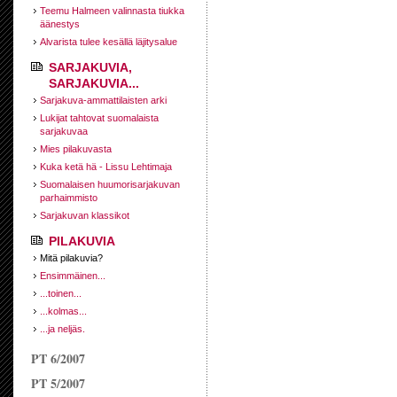
Teemu Halmeen valinnasta tiukka
äänestys
Alvarista tulee kesällä läjitysalue
SARJAKUVIA,
SARJAKUVIA...
Sarjakuva-ammattilaisten arki
Lukijat tahtovat suomalaista
sarjakuvaa
Mies pilakuvasta
Kuka ketä hä - Lissu Lehtimaja
Suomalaisen huumorisarjakuvan
parhaimmisto
Sarjakuvan klassikot
PILAKUVIA
Mitä pilakuvia?
Ensimmäinen...
...toinen...
...kolmas...
...ja neljäs.
PT 6/2007
PT 5/2007