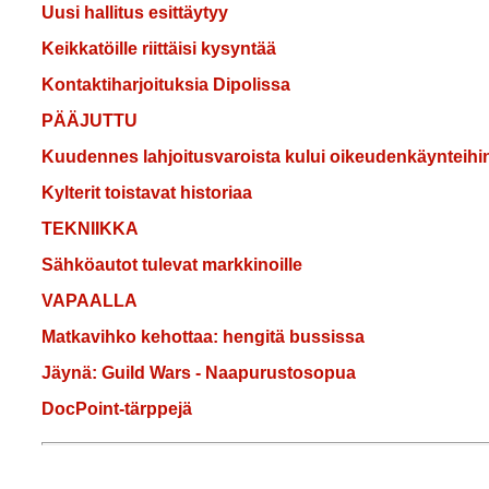
Uusi hallitus esittäytyy
Keikkatöille riittäisi kysyntää
Kontaktiharjoituksia Dipolissa
PÄÄJUTTU
Kuudennes lahjoitusvaroista kului oikeudenkäynteihi
Kylterit toistavat historiaa
TEKNIIKKA
Sähköautot tulevat markkinoille
VAPAALLA
Matkavihko kehottaa: hengitä bussissa
Jäynä: Guild Wars - Naapurustosopua
DocPoint-tärppejä