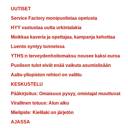
UUTISET
Service Factory monipuolistaa opetusta
HYY vastustaa uutta urkintalakia
Moikkaa kaveria ja opettajaa, kampanja kehottaa
Luento syntyy tunneissa
YTHS:n terveydenhoitomaksu nousee kaksi euroa
Puolison tulot eivät enää vaikuta asumislisään
Aalto-yliopiston rehtori on valittu
KESKUSTELU
Pääkirjoitus: Omaisuus pysyy, omistajat muuttuvat
Virallinen totuus: Alun alku
Mielipide: Kielilaki on järjetön
AJASSA