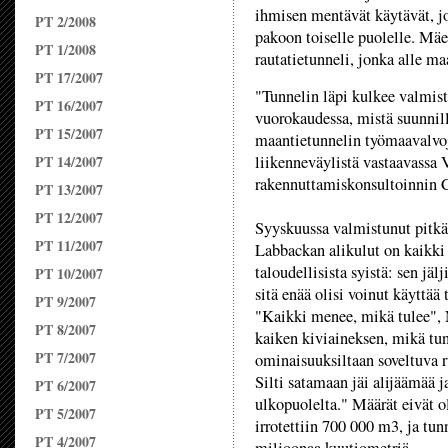
ihmisen mentävät käytävät, j
PT 2/2008
pakoon toiselle puolelle. Mä
PT 1/2008
rautatietunneli, jonka alle ma
PT 17/2007
"Tunnelin läpi kulkee valmis
PT 16/2007
vuorokaudessa, mistä suunnill
PT 15/2007
maantietunnelin työmaavalv
PT 14/2007
liikenneväylistä vastaavassa 
rakennuttamiskonsultoinnin C
PT 13/2007
PT 12/2007
Syyskuussa valmistunut pitkä 
PT 11/2007
Labbackan alikulut on kaikki 
taloudellisista syistä: sen jälj
PT 10/2007
sitä enää olisi voinut käyttää
PT 9/2007
"Kaikki menee, mikä tulee", 
PT 8/2007
kaiken kiviaineksen, mikä tun
PT 7/2007
ominaisuuksiltaan soveltuva 
Silti satamaan jäi alijäämää j
PT 6/2007
ulkopuolelta." Määrät eivät o
PT 5/2007
irrotettiin 700 000 m3, ja tun
PT 4/2007