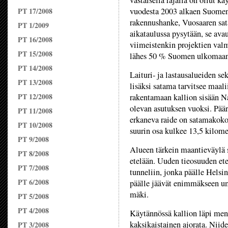
vastaisella rajalla on ollut kä
PT 17/2008
vuodesta 2003 alkaen Suomen
rakennushanke, Vuosaaren sat
PT 1/2009
aikataulussa pysytään, se a
PT 16/2008
viimeistenkin projektien val
PT 15/2008
lähes 50 % Suomen ulkomaan 
PT 14/2008
Laituri- ja lastausalueiden s
PT 13/2008
lisäksi satama tarvitsee maal
PT 12/2008
rakentamaan kallion sisään N
olevan asutuksen vuoksi. Pää
PT 11/2008
erkaneva raide on satamakokon
PT 10/2008
suurin osa kulkee 13,5 kilome
PT 9/2008
Alueen tärkein maantieväylä 
PT 8/2008
etelään. Uuden tieosuuden ete
PT 7/2008
tunneliin, jonka päälle Helsin
PT 6/2008
päälle jäävät enimmäkseen u
mäki.
PT 5/2008
PT 4/2008
Käytännössä kallion läpi men
kaksikaistainen ajorata. Niid
PT 3/2008