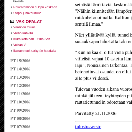
kivestä
seinästä törröttäviä, keskimää
Rakentaminen ei lopu koskaan
"Näihin kiinnitetään lämpöeri
Stoppi junavaunuille
ruiskubetonoimalla. Kallion 
VAKIOPALAT
senttiä ilmaa."
Virallinen totuus
Vallan kahvilla
Näet yllättävää kyllä, tunnelis
Kuka ketä häh - Elina San
suuaukkojen lähistöllä toki 
Voihan V!
Ikuisen teekkaritytön haudalla
"Kun reikää ei ollut vielä puh
viileästi vajaat 10 astetta lä
PT 15/2006
läpi", Nousiainen tarkentaa. T
PT 14/2006
betonoitavat osuudet on ollut 
PT 13/2006
alle plus viidessä.
PT 12/2006
Tulevan vuoden aikana vuoross
PT 11/2006
minkä jälkeen tieyhteyden pi
PT 10/2006
rautatietunnelin odotetaan v
PT 09/2006
Päivitetty 21.11.2006
PT 08/2006
tulostusversio
PT 07/2006