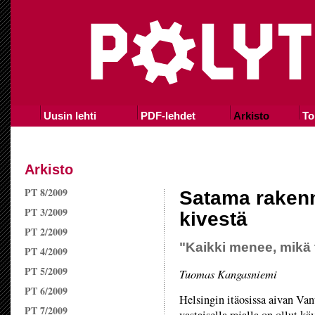
Uusin lehti
PDF-lehdet
Arkisto
To
Arkisto
PT 8/2009
Satama rakenn
PT 3/2009
kivestä
PT 2/2009
"Kaikki menee, mikä 
PT 4/2009
PT 5/2009
Tuomas Kangasniemi
PT 6/2009
Helsingin itäosissa aivan Van
PT 7/2009