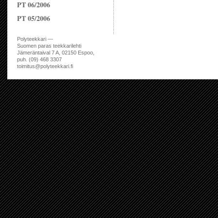
PT 06/2006
PT 05/2006
Polyteekkari —
Suomen paras teekkarilehti
Jämeräntaival 7 A, 02150 Espoo,
puh. (09) 468 3307
toimitus@polyteekkari.fi