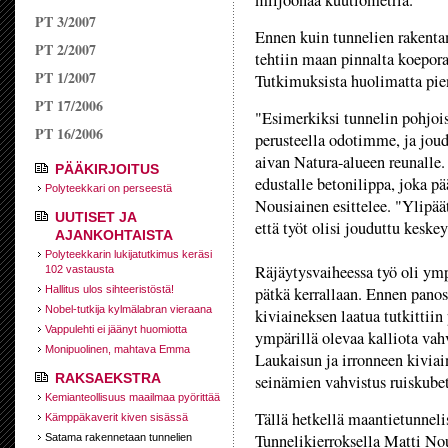
miljoonaa kuutiometriä.
PT 3/2007
Ennen kuin tunnelien rakenta
PT 2/2007
tehtiin maan pinnalta koeporau
PT 1/2007
Tutkimuksista huolimatta pien
PT 17/2006
"Esimerkiksi tunnelin pohjoi
PT 16/2006
perusteella odotimme, ja jo
aivan Natura-alueen reunalle.
PÄÄKIRJOITUS
edustalle betonilippa, joka p
Polyteekkari on perseestä
Nousiainen esittelee. "Ylipäät
UUTISET JA
että työt olisi jouduttu keske
AJANKOHTAISTA
Polyteekkarin lukijatutkimus keräsi
Räjäytysvaiheessa työ oli ym
102 vastausta
Hallitus ulos sihteeristöstä!
pätkä kerrallaan. Ennen panos
Nobel-tutkija kylmälabran vieraana
kiviaineksen laatua tutkittiin
Vappulehti ei jäänyt huomiotta
ympärillä olevaa kalliota va
Monipuolinen, mahtava Emma
Laukaisun ja irronneen kiviai
RAKSAEKSTRA
seinämien vahvistus ruiskubet
Kemianteollisuus maailmaa pyörittää
Tällä hetkellä maantietunneli
Kämppäkaverit kiven sisässä
Tunnelikierroksella Matti Nou
Satama rakennetaan tunnelien