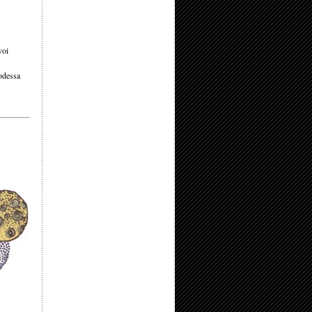
voi
uodessa