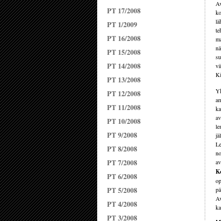
Av
PT 17/2008
ko
lä
PT 1/2009
te
PT 16/2008
ma
nä
PT 15/2008
su
PT 14/2008
vi
Ki
PT 13/2008
Yk
PT 12/2008
am
PT 11/2008
ka
av
PT 10/2008
le
PT 9/2008
jä
Le
PT 8/2008
no
PT 7/2008
av
K
PT 6/2008
op
PT 5/2008
pä
Av
PT 4/2008
ka
PT 3/2008