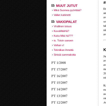
a
MUUT JUTUT
Er
Mikä Suomea pyörittää?
am
Vallan kabinetti
av
se
VAKIOPALAT
ta
Virallinen totuus
ni
KuvaMitäHä?
av
Kuka Mitä hä???
ts. Toisin sanoen
Voihan v!
K
Tekniikan ihmeitä
Sinisiä sammakoita
Ju
av
PT 1/2008
av
PT 17/2007
ma
20
PT 16/2007
re
PT 15/2007
Ka
PT 14/2007
ru
as
PT 13/2007
on
PT 12/2007
Av