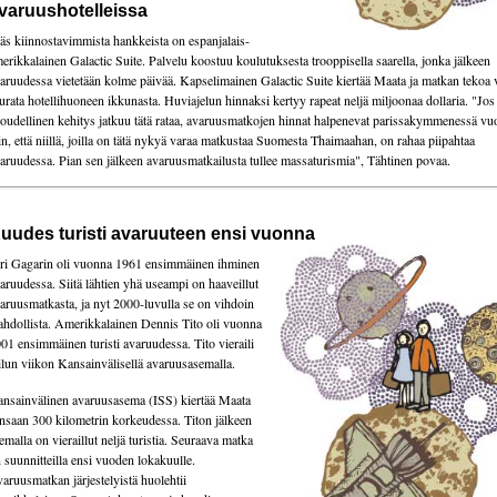
varuushotelleissa
äs kiinnostavimmista hankkeista on espanjalais-
erikkalainen Galactic Suite. Palvelu koostuu koulutuksesta trooppisella saarella, jonka jälkeen
aruudessa vietetään kolme päivää. Kapselimainen Galactic Suite kiertää Maata ja matkan tekoa 
urata hotellihuoneen ikkunasta. Huviajelun hinnaksi kertyy rapeat neljä miljoonaa dollaria. "Jos
loudellinen kehitys jatkuu tätä rataa, avaruusmatkojen hinnat halpenevat parissakymmenessä v
in, että niillä, joilla on tätä nykyä varaa matkustaa Suomesta Thaimaahan, on rahaa piipahtaa
aruudessa. Pian sen jälkeen avaruusmatkailusta tullee massaturismia", Tähtinen povaa.
uudes turisti avaruuteen ensi vuonna
ri Gagarin oli vuonna 1961 ensimmäinen ihminen
aruudessa. Siitä lähtien yhä useampi on haaveillut
aruusmatkasta, ja nyt 2000-luvulla se on vihdoin
hdollista. Amerikkalainen Dennis Tito oli vuonna
01 ensimmäinen turisti avaruudessa. Tito vieraili
ilun viikon Kansainvälisellä avaruusasemalla.
nsainvälinen avaruusasema (ISS) kiertää Maata
nsaan 300 kilometrin korkeudessa. Titon jälkeen
emalla on vieraillut neljä turistia. Seuraava matka
 suunnitteilla ensi vuoden lokakuulle.
aruusmatkan järjestelyistä huolehtii