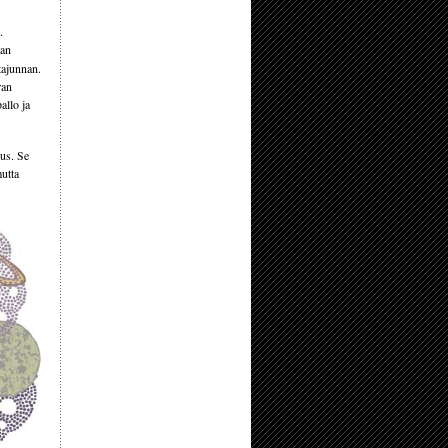
.
man
tajunnan.
ran
allo ja
us. Se
utta