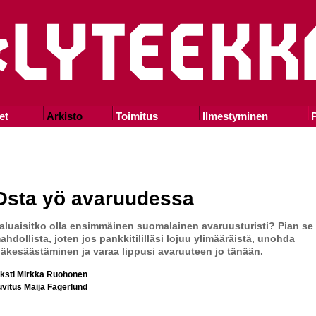
et
Arkisto
Toimitus
Ilmestyminen
P
Osta yö avaruudessa
aluaisitko olla ensimmäinen suomalainen avaruusturisti? Pian se
ahdollista, joten jos pankkitililläsi lojuu ylimääräistä, unohda
läkesäästäminen ja varaa lippusi avaruuteen jo tänään.
eksti Mirkka Ruohonen
uvitus Maija Fagerlund