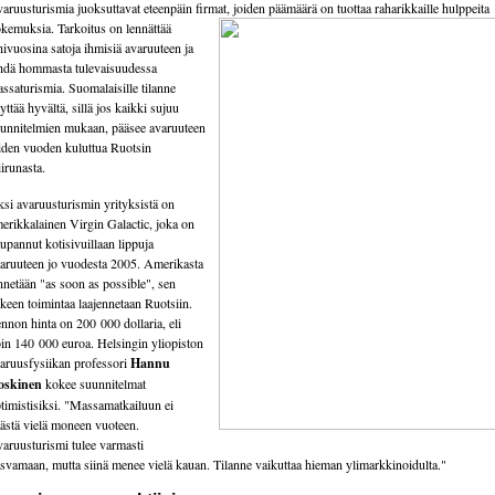
aruusturismia juoksuttavat eteenpäin firmat, joiden päämäärä on
tuottaa raharikkaille hulppeita
kemuksia. Tarkoitus on lennättää
hivuosina satoja ihmisiä avaruuteen ja
hdä hommasta tulevaisuudessa
ssaturismia. Suomalaisille tilanne
yttää hyvältä, sillä jos kaikki sujuu
unnitelmien mukaan, pääsee avaruuteen
iden vuoden kuluttua Ruotsin
irunasta.
si avaruusturismin yrityksistä on
erikkalainen Virgin Galactic, joka on
upannut kotisivuillaan lippuja
aruuteen jo vuodesta 2005. Amerikasta
nnetään "as soon as possible", sen
lkeen toimintaa laajennetaan Ruotsiin.
nnon hinta on 200 000 dollaria, eli
in 140 000 euroa. Helsingin yliopiston
aruusfysiikan professori
Hannu
oskinen
kokee suunnitelmat
timistisiksi. "Massamatkailuun ei
ästä vielä moneen vuoteen.
aruusturismi tulee varmasti
svamaan, mutta siinä menee vielä kauan. Tilanne vaikuttaa hieman ylimarkkinoidulta."