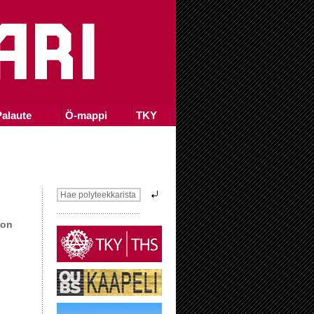
alaute
Ö-mappi
TKY
 on