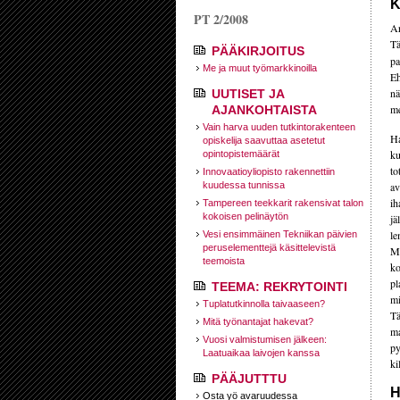
K
PT 2/2008
Ar
Tä
PÄÄKIRJOITUS
pa
Me ja muut työmarkkinoilla
Eh
nä
UUTISET JA
me
AJANKOHTAISTA
Vain harva uuden tutkintorakenteen
Ha
opiskelija saavuttaa asetetut
ku
opintopistemäärät
to
Innovaatioyliopisto rakennettiin
kuudessa tunnissa
av
ih
Tampereen teekkarit rakensivat talon
kokoisen pelinäytön
jä
le
Vesi ensimmäinen Tekniikan päivien
peruselementtejä käsittelevistä
Mu
teemoista
ko
pl
TEEMA: REKRYTOINTI
mi
Tuplatutkinnolla taivaaseen?
Tä
Mitä työnantajat hakevat?
ma
Vuosi valmistumisen jälkeen:
py
Laatuaikaa laivojen kanssa
ki
PÄÄJUTTTU
H
Osta yö avaruudessa