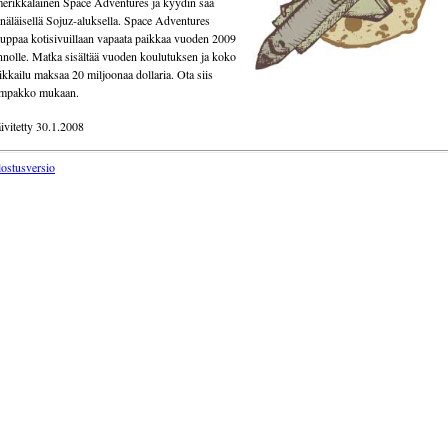
erikkalainen Space Adventures ja kyydin saa
näläisellä Sojuz-aluksella. Space Adventures
uppaa kotisivuillaan vapaata paikkaa vuoden 2009
nnolle. Matka sisältää vuoden koulutuksen ja koko
ikkailu maksaa 20 miljoonaa dollaria. Ota siis
ompakko mukaan.
ivitetty 30.1.2008
lostusversio