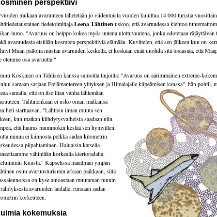
osminen perspektiivi
vioiden mukaan avaruuteen lähetetään jo viidentoista vuoden kuluttua 14 000 turistia vuosittain
htitiedetaustainen tiedetoimittaja
Leena Tähtinen
uskoo, että avaruudessa kiehtoo tuntematto
ikan lumo. "Avaruus on helppo kokea myös uutena ulottuvuutena, jonka odotetaan räjäyttävän 
kä avaruudesta etsitään kosmista perspektiiviä elämään. Kuvittelen, että sen jälkeen kun on ker
hnyt Maan pallona mustan avaruuden keskellä, ei koskaan enää unohda sitä tosiasiaa, että Maap
 olemme osa avaruutta."
nnu Koskinen on Tähtisen kanssa samoilla linjoilla: "Avaruus on äärimmäinen extreme-kokem
uluu samaan sarjaan Etelämantereen ylityksen ja Himalajalle kiipeämisen kanssa", hän
pohtii, m
teaa samalla, että on itse liian vanha lähtemään
aruuteen. Tähtinenkään ei usko oman matkansa
an heti starttaavan. "Lähtisin ilman muuta sen
lkeen, kun matkan kiihdytysvaiheista saadaan niin
mpeä, että hauras mummokin kestää sen hymyillen.
tta minua ei kiinnosta pelkkä sadan kilometrin
rkeudessa piipahtaminen. Haluaisin katsella
aneettaamme vähintään korkealta kiertoradalta,
eluimmin Kuusta." Kapselissa maailman ympäri
htinen osuu avaruusturismin arkaan paikkaan, sillä
ssalennoissa on kyse ainoastaan muutaman tunnin
rähdyksestä avaruuden laidalle, runsaan sadan
lometrin korkeuteen.
uimia kokemuksia