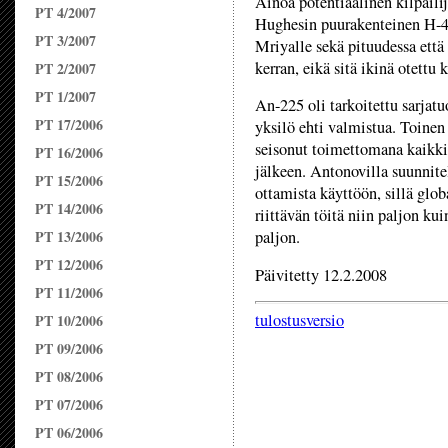
Ainoa potentiaalinen kilpaili
PT 4/2007
Hughesin puurakenteinen H-4 
PT 3/2007
Mriyalle sekä pituudessa että
kerran, eikä sitä ikinä otettu 
PT 2/2007
PT 1/2007
An-225 oli tarkoitettu sarjat
PT 17/2006
yksilö ehti valmistua. Toinen
seisonut toimettomana kaikk
PT 16/2006
jälkeen. Antonovilla suunnite
PT 15/2006
ottamista käyttöön, sillä glo
PT 14/2006
riittävän töitä niin paljon ku
PT 13/2006
paljon.
PT 12/2006
Päivitetty 12.2.2008
PT 11/2006
tulostusversio
PT 10/2006
PT 09/2006
PT 08/2006
PT 07/2006
PT 06/2006