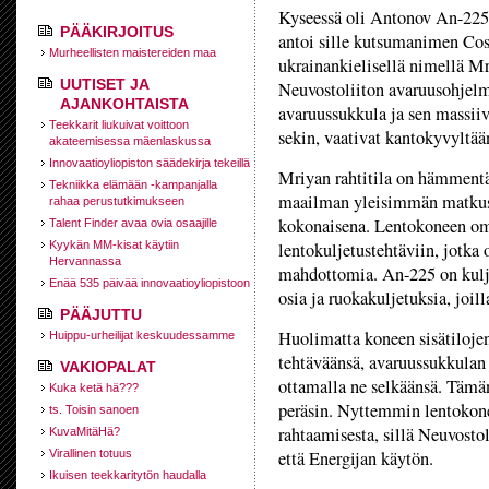
Kyseessä oli Antonov An-225,
PÄÄKIRJOITUS
antoi sille kutsumanimen Coss
Murheellisten maistereiden maa
ukrainankielisellä nimellä Mr
UUTISET JA
Neuvostoliiton avaruusohjelm
AJANKOHTAISTA
avaruussukkula ja sen massiiv
Teekkarit liukuivat voittoon
sekin, vaativat kantokyvyltä
akateemisessa mäenlaskussa
Innovaatioyliopiston säädekirja tekeillä
Mriyan rahtitila on hämment
Tekniikka elämään -kampanjalla
maailman yleisimmän matkust
rahaa perustutkimukseen
kokonaisena. Lentokoneen om
Talent Finder avaa ovia osaajille
Kyykän MM-kisat käytiin
lentokuljetustehtäviin, jotka 
Hervannassa
mahdottomia. An-225 on kulje
Enää 535 päivää innovaatioyliopistoon
osia ja ruokakuljetuksia, joil
PÄÄJUTTU
Huolimatta koneen sisätilojen
Huippu-urheilijat keskuudessamme
tehtäväänsä, avaruussukkulan
VAKIOPALAT
ottamalla ne selkäänsä. Tämä
Kuka ketä hä???
peräsin. Nyttemmin lentokone
ts. Toisin sanoen
rahtaamisesta, sillä Neuvosto
KuvaMitäHä?
Virallinen totuus
että Energijan käytön.
Ikuisen teekkaritytön haudalla