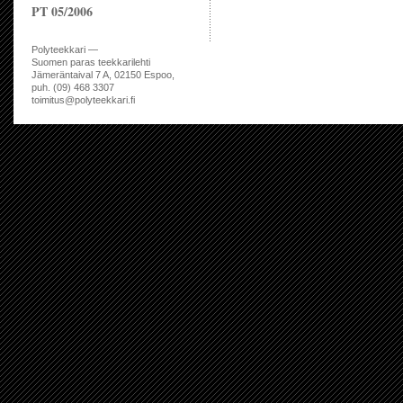
PT 05/2006
Polyteekkari —
Suomen paras teekkarilehti
Jämeräntaival 7 A, 02150 Espoo,
puh. (09) 468 3307
toimitus@polyteekkari.fi