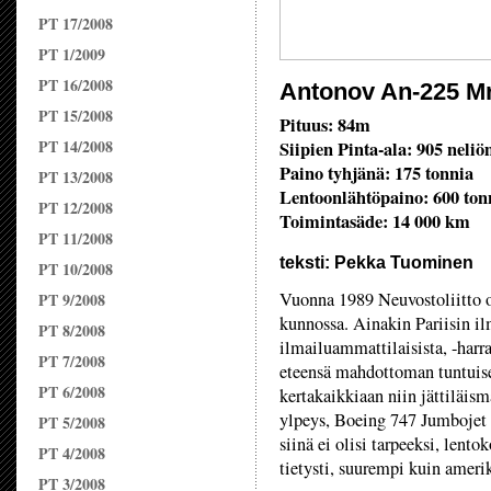
PT 17/2008
PT 1/2009
PT 16/2008
Antonov An-225 Mr
PT 15/2008
Pituus: 84m
PT 14/2008
Siipien Pinta-ala: 905 neliö
Paino tyhjänä: 175 tonnia
PT 13/2008
Lentoonlähtöpaino: 600 ton
PT 12/2008
Toimintasäde: 14 000 km
PT 11/2008
teksti: Pekka Tuominen
PT 10/2008
Vuonna 1989 Neuvostoliitto ol
PT 9/2008
kunnossa. Ainakin Pariisin il
PT 8/2008
ilmailuammattilaisista, -harra
PT 7/2008
eteensä mahdottoman tuntuise
PT 6/2008
kertakaikkiaan niin jättiläism
ylpeys, Boeing 747 Jumbojet nä
PT 5/2008
siinä ei olisi tarpeeksi, lent
PT 4/2008
tietysti, suurempi kuin amerik
PT 3/2008