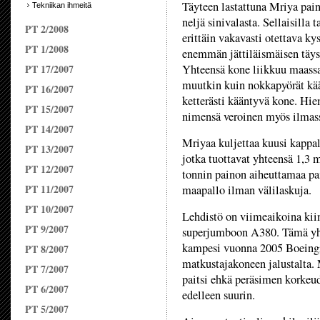
Täyteen lastattuna Mriya pain
Tekniikan ihmeitä
neljä sinivalasta. Sellaisilla
PT 2/2008
erittäin vakavasti otettava k
PT 1/2008
enemmän jättiläismäisen täys
PT 17/2007
Yhteensä kone liikkuu maassa 
muutkin kuin nokkapyörät kään
PT 16/2007
ketterästi kääntyvä kone. Hie
PT 15/2007
nimensä veroinen myös ilmas
PT 14/2007
Mriyaa kuljettaa kuusi kappa
PT 13/2007
jotka tuottavat yhteensä 1,3
PT 12/2007
tonnin painon aiheuttamaa pa
PT 11/2007
maapallo ilman välilaskuja.
PT 10/2007
Lehdistö on viimeaikoina kiin
PT 9/2007
superjumboon A380. Tämä yht
kampesi vuonna 2005 Boeing
PT 8/2007
matkustajakoneen jalustalta.
PT 7/2007
paitsi ehkä peräsimen korkeud
PT 6/2007
edelleen suurin.
PT 5/2007