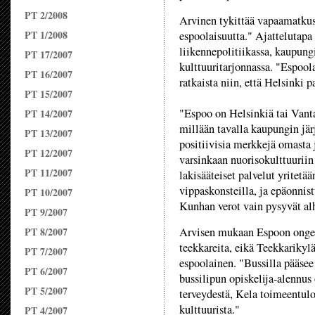
PT 2/2008
Arvinen tykittää vapaamatkust
PT 1/2008
espoolaisuutta." Ajattelutap
liikennepolitiikassa, kaupung
PT 17/2007
kulttuuritarjonnassa. "Espool
PT 16/2007
ratkaista niin, että Helsinki 
PT 15/2007
"Espoo on Helsinkiä tai Vant
PT 14/2007
millään tavalla kaupungin jär
PT 13/2007
positiivisia merkkejä omasta 
PT 12/2007
varsinkaan nuorisokulttuuriin
PT 11/2007
lakisääteiset palvelut yritet
vippaskonsteilla, ja epäonnis
PT 10/2007
Kunhan verot vain pysyvät alh
PT 9/2007
PT 8/2007
Arvisen mukaan Espoon ongel
teekkareita, eikä Teekkarikylä
PT 7/2007
espoolainen. "Bussilla pääse
PT 6/2007
bussilipun opiskelija-alennu
PT 5/2007
terveydestä, Kela toimeentulo
kulttuurista."
PT 4/2007