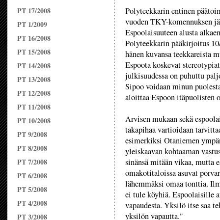
PT 17/2008
Polyteekkarin entinen päätoi
vuoden TKY-komennuksen jälk
PT 1/2009
Espoolaisuuteen alusta alkaen
PT 16/2008
Polyteekkarin pääkirjoitus 10
PT 15/2008
hänen kuvansa teekkareista m
Espoota koskevat stereotypiat
PT 14/2008
julkisuudessa on puhuttu pal
PT 13/2008
Sipoo voidaan minun puolestan
PT 12/2008
aloittaa Espoon itäpuolisten o
PT 11/2008
Arvisen mukaan sekä espoolaisi
PT 10/2008
takapihaa vartioidaan tarvitta
PT 9/2008
esimerkiksi Otaniemen ympäri
PT 8/2008
yleiskaavan kohtaaman vastus
PT 7/2008
sinänsä mitään vikaa, mutta es
omakotitaloissa asuvat porvari
PT 6/2008
lähemmäksi omaa tonttia. Ilma
PT 5/2008
ei tule köyhiä. Espoolaisille
PT 4/2008
vapaudesta. Yksilö itse saa t
yksilön vapautta."
PT 3/2008