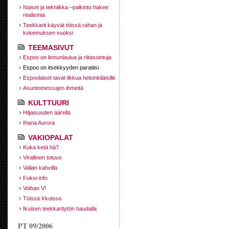
Naiset ja tekniikka –palkinto hakee
realismia
Teekkarit käyvät töissä rahan ja
kokemuksen vuoksi
TEEMASIVUT
Espoo on linnunlaulua ja riitasointuja
Espoo on itsekkyyden paratiisi
Espoolaiset tavat ilkkua helsinkiläisille
Asuntomessujen ihmeitä
KULTTUURI
Hiljaisuuden äärellä
Ihana Aurora
VAKIOPALAT
Kuka ketä hä?
Virallinen totuus
Vallan kahvilla
Fuksi-info
Voihan V!
Töissä Irkuissa
Ikuisen teekkaritytön haudalla
PT 09/2006