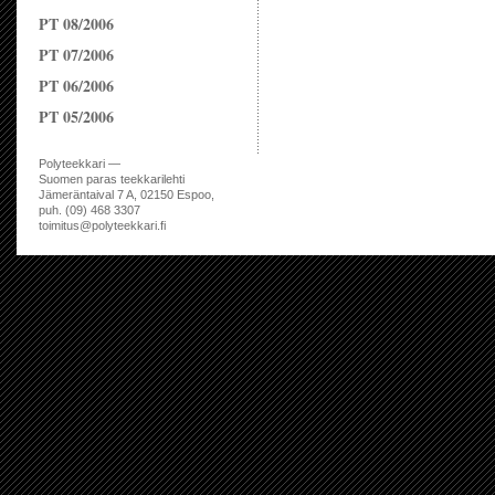
PT 08/2006
PT 07/2006
PT 06/2006
PT 05/2006
Polyteekkari —
Suomen paras teekkarilehti
Jämeräntaival 7 A, 02150 Espoo,
puh. (09) 468 3307
toimitus@polyteekkari.fi