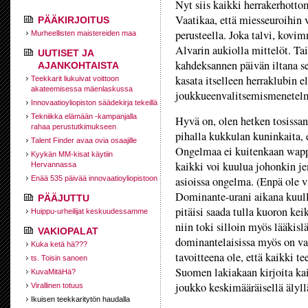
Nyt siis kaikki herrakerhotto
Vaatikaa, että miesseuroihin 
PÄÄKIRJOITUS
perusteella. Joka talvi, kovim
Murheellisten maistereiden maa
Alvarin aukiolla mittelöt. Tai
UUTISET JA
kahdeksannen päivän iltana se, 
AJANKOHTAISTA
kasata itselleen herraklubin e
Teekkarit liukuivat voittoon
akateemisessa mäenlaskussa
joukkueenvalitsemismenetelm
Innovaatioyliopiston säädekirja tekeillä
Tekniikka elämään -kampanjalla
Hyvä on, olen hetken tosissani
rahaa perustutkimukseen
pihalla kukkulan kuninkaita, 
Talent Finder avaa ovia osaajille
Ongelmaa ei kuitenkaan wapp
Kyykän MM-kisat käytiin
kaikki voi kuulua johonkin je
Hervannassa
Enää 535 päivää innovaatioyliopistoon
asioissa ongelma. (Enpä ole 
Dominante-urani aikana kuullu
PÄÄJUTTU
pitäisi saada tulla kuoron ke
Huippu-urheilijat keskuudessamme
niin toki silloin myös lääkisl
VAKIOPALAT
dominantelaisissa myös on va
Kuka ketä hä???
tavoitteena ole, että kaikki t
ts. Toisin sanoen
Suomen lakiakaan kirjoita kai
KuvaMitäHä?
joukko keskimääräisellä älyllä
Virallinen totuus
Ikuisen teekkaritytön haudalla