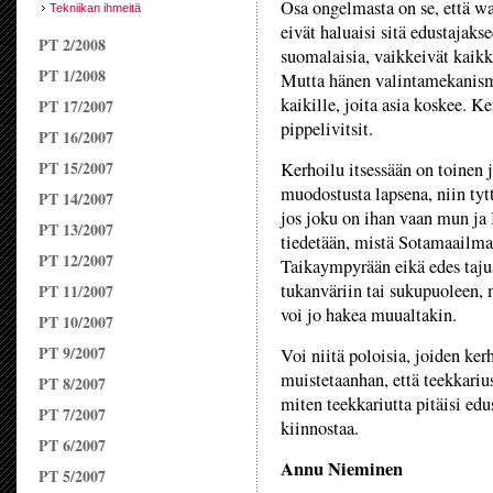
Osa ongelmasta on se, että wa
Tekniikan ihmeitä
eivät haluaisi sitä edustajaks
PT 2/2008
suomalaisia, vaikkeivät kaikk
PT 1/2008
Mutta hänen valintamekanismi
kaikille, joita asia koskee. 
PT 17/2007
pippelivitsit.
PT 16/2007
PT 15/2007
Kerhoilu itsessään on toinen j
muodostusta lapsena, niin tyt
PT 14/2007
jos joku on ihan vaan mun ja 
PT 13/2007
tiedetään, mistä Sotamaailma
PT 12/2007
Taikaympyrään eikä edes tajua
tukanväriin tai sukupuoleen, 
PT 11/2007
voi jo hakea muualtakin.
PT 10/2007
PT 9/2007
Voi niitä poloisia, joiden ker
muistetaanhan, että teekkarius
PT 8/2007
miten teekkariutta pitäisi ed
PT 7/2007
kiinnostaa.
PT 6/2007
Annu Nieminen
PT 5/2007