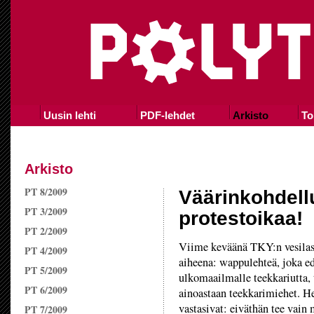
Uusin lehti
PDF-lehdet
Arkisto
To
Arkisto
PT 8/2009
Väärinkohdell
PT 3/2009
protestoikaa!
PT 2/2009
Viime keväänä TKY:n vesilas
PT 4/2009
aiheena: wappulehteä, joka e
PT 5/2009
ulkomaailmalle teekkariutta, 
PT 6/2009
ainoastaan teekkarimiehet. He
vastasivat: eiväthän tee vain
PT 7/2009