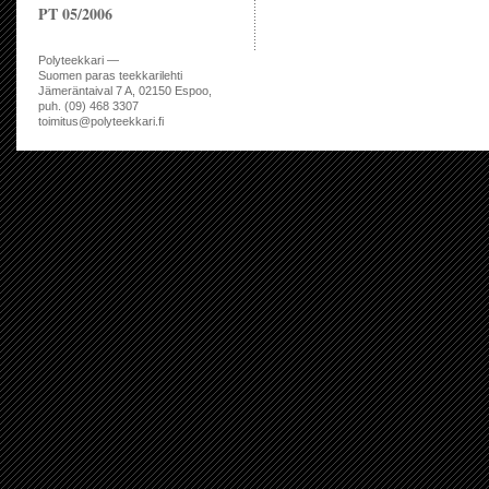
PT 05/2006
Polyteekkari —
Suomen paras teekkarilehti
Jämeräntaival 7 A, 02150 Espoo,
puh. (09) 468 3307
toimitus@polyteekkari.fi