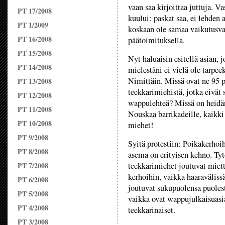
vaan saa kirjoittaa juttuja. Va
PT 17/2008
kuului: paskat saa, ei lehden 
PT 1/2009
koskaan ole samaa vaikutusva
PT 16/2008
päätoimituksella.
PT 15/2008
Nyt haluaisin esitellä asian, j
PT 14/2008
mielestäni ei vielä ole tarpee
Nimittäin. Missä ovat ne 95 p
PT 13/2008
teekkarimiehistä, jotka eivät 
PT 12/2008
wappulehteä? Missä on heidän
PT 11/2008
Nouskaa barrikadeille, kaikk
PT 10/2008
miehet!
PT 9/2008
Syitä protestiin: Poikakerho
PT 8/2008
asema on erityisen kehno. Ty
PT 7/2008
teekkarimiehet joutuvat miet
kerhoihin, vaikka haaraväliss
PT 6/2008
joutuvat sukupuolensa puolest
PT 5/2008
vaikka ovat wappujulkaisuasi
PT 4/2008
teekkarinaiset.
PT 3/2008