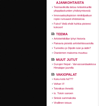
AJANKOHTAISTA
Teemaviikolla tietoa riviteekkarille
ylioppilaskuntien yhdistymisestä
Innovaatioyliopiston nimikilpailuun
ropisi runsaasti ehdotuksia
Fuksi! Vielä ehdit huhkia pisteesi
kokoon!
TEEMA
Arkkitehtikillan lyhyt historia
Painavia pisteitä arkkitehtiosastolla
Tunnetko jo Dipolin isän ja äidin?
Otaniemen maisema muuttuu
MUUT JUTUT
Gurujen Nepal - Varvassandaaleissa
Himalajan juurella
VAKIOPALAT
Kuka ketä hä???
Voihan V!
Tekniikan ihmeitä
ts. Toisin sanoen
Sinisiä sammakoita
Virallinen totuus