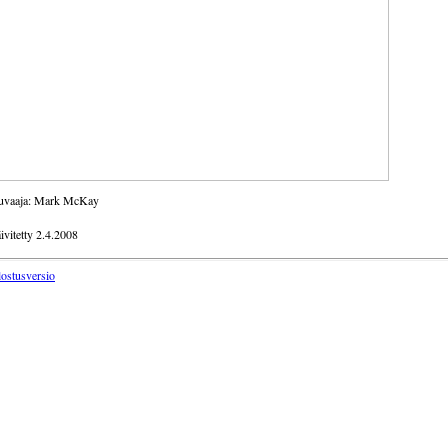
uvaaja: Mark McKay
ivitetty 2.4.2008
lostusversio