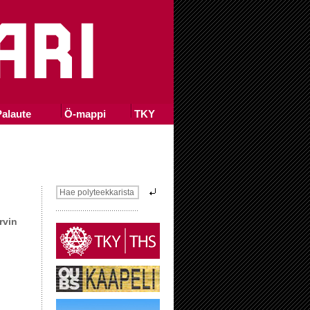
alaute
Ö-mappi
TKY
rvin