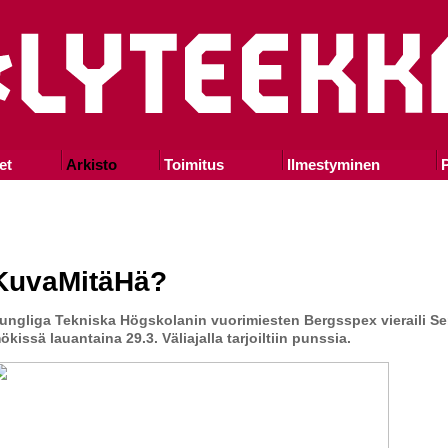
et
Arkisto
Toimitus
Ilmestyminen
P
KuvaMitäHä?
ungliga Tekniska Högskolanin vuorimiesten Bergsspex vieraili Se
ökissä lauantaina 29.3. Väliajalla tarjoiltiin punssia.