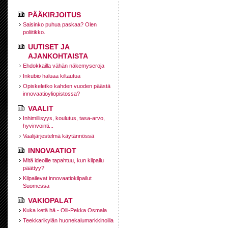
PÄÄKIRJOITUS
Saisinko puhua paskaa? Olen
poliitikko.
UUTISET JA
AJANKOHTAISTA
Ehdokkailla vähän näkemyseroja
Inkubio haluaa kiltautua
Opiskeletko kahden vuoden päästä
innovaatioyliopistossa?
VAALIT
Inhimillisyys, koulutus, tasa-arvo,
hyvinvointi...
Vaalijärjestelmä käytännössä
INNOVAATIOT
Mitä ideoille tapahtuu, kun kilpailu
päättyy?
Kilpailevat innovaatiokilpailut
Suomessa
VAKIOPALAT
Kuka ketä hä - Olli-Pekka Osmala
Teekkarikylän huonekalumarkkinoilla