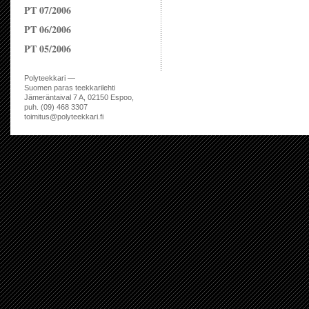
PT 07/2006
PT 06/2006
PT 05/2006
Polyteekkari —
Suomen paras teekkarilehti
Jämeräntaival 7 A, 02150 Espoo,
puh. (09) 468 3307
toimitus@polyteekkari.fi