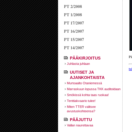
PT 2/2008
PT 1/2008
PT 17/2007
PT 16/2007
PT 15/2007
PT 14/2007
Pä
PÄÄKIRJOITUS
Juhlasta juhlaan
tu
UUTISET JA
AJANKOHTAISTA
Murtoaalto Otaniemessä
Marraskuun lopussa TKK auditoidaan
Smökissä kohta taas ruokaa!
Tenttiakvaario tulee!
Miten TTER valitsee
avustuskohteensa?
PÄÄJUTTU
Vallan naurettavaa