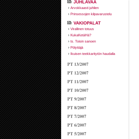
JUHLAVAA
Arvokkaasti juhlien
Prinsessojen kilpavarustelu
VAKIOPALAT
Virallinen totuus
KukaKetäHä?
ts. Toisin sanoen
Pölyttäjä
Ikuisen teekkaritytön haudalla
PT 13/2007
PT 12/2007
PT 11/2007
PT 10/2007
PT 9/2007
PT 8/2007
PT 7/2007
PT 6/2007
PT 5/2007