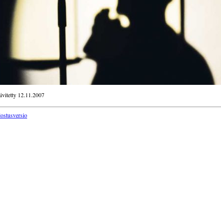
ivitetty 12.11.2007
lostusversio