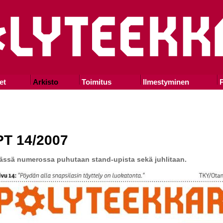
et
Arkisto
Toimitus
Ilmestyminen
P
PT 14/2007
ässä numerossa puhutaan stand-upista sekä juhlitaan.