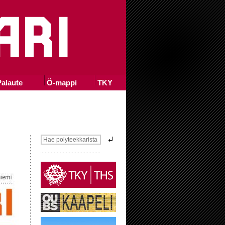
alaute
Ö-mappi
TKY