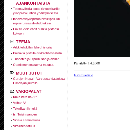
AJANKOHTAISTA
Teemaviikolla tietoa riviteekkarille
ylioppilaskuntien yhdistymisestä
Innovaatioyliopiston nimikilpailuun
ropisi runsaasti ehdotuksia
Fuksi! Vielä ehdit huhkia pisteesi
kokoon!
TEEMA
Arkkitehtikillan lyhyt historia
Painavia pisteitä arkkitehtiosastolla
Tunnetko jo Dipolin isän ja äidin?
Päivitetty 3.4.2008
Otaniemen maisema muuttuu
MUUT JUTUT
tulostusversio
Gurujen Nepal - Varvassandaaleissa
Himalajan juurella
VAKIOPALAT
Kuka ketä hä???
Voihan V!
Tekniikan ihmeitä
ts. Toisin sanoen
Sinisiä sammakoita
Virallinen totuus