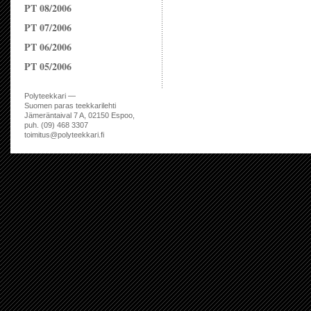
PT 08/2006
PT 07/2006
PT 06/2006
PT 05/2006
Polyteekkari —
Suomen paras teekkarilehti
Jämeräntaival 7 A, 02150 Espoo,
puh. (09) 468 3307
toimitus@polyteekkari.fi