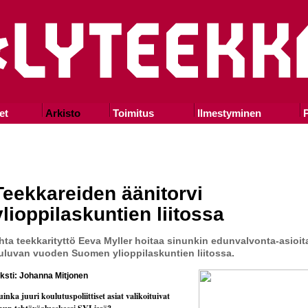
et
Arkisto
Toimitus
Ilmestyminen
P
Teekkareiden äänitorvi
ylioppilaskuntien liitossa
hta teekkarityttö Eeva Myller hoitaa sinunkin edunvalvonta-asioit
uluvan vuoden Suomen ylioppilaskuntien liitossa.
eksti: Johanna Mitjonen
inka juuri koulutuspoliittiset asiat valikoituivat