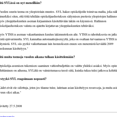
tä SYLissä on nyt meneillään?
uoden suurin teema on yliopistolain muutos. SYL hakee opiskelijoille toimivaa mallia, joka nä
imerkiksi siten, että töitä tehdään opiskelijaedustuksen säilymisen puolesta yliopistojen hallinno
ös ylioppilaskuntien aseman kirjaaminen käsiteltävään lakiin on käynnissä. Hallinnon
iskelijaedustuksen valinta on ajateltu kirjattavan ylioppilaskuntien tehtäväksi.
ös YTHS:n aseman vakauttaminen kuuluu lakimuutoksen alle. YTHS:n rahoituksesta on jatku
entä epävarmuutta. SYL kannattaa automaatiojäsenyyttä, joka on osaltaan turvaamassa YTHS:n
ilymistä. SYL siis pyrkii vaikuttamaan lain luonnokseen ennen sen menemistä keväällä 2009
uskunnan käsittelyyn."
tä muita teemoja vuoden aikana tullaan käsittelemään?
piskelija-asumisen tukemisen saaminen valtionbudjettiin on valittu yhdeksi asiaksi. Myös opin
hittäminen on aiheena, SYLiltä on valmistumassa teesit siitä, kuinka tukea tulisi jatkossa kehittä
ystyykö SYL reagoimaan nopeasti?
ädet eivät ole sidottuja, joten jos tilanne tulee, laitetaan asian käsittelyyn resursseja, ja muita asi
vuun siksi aikaa."
ivitetty 27.5.2008
lostusversio