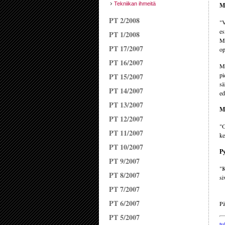
Tekniikan ihmeitä
Mi
PT 2/2008
"V
es
PT 1/2008
My
PT 17/2007
op
PT 16/2007
My
pi
PT 15/2007
sä
PT 14/2007
ed
PT 13/2007
Mi
PT 12/2007
"O
PT 11/2007
ke
PT 10/2007
P
PT 9/2007
"K
PT 8/2007
si
PT 7/2007
PT 6/2007
Pä
PT 5/2007
tu