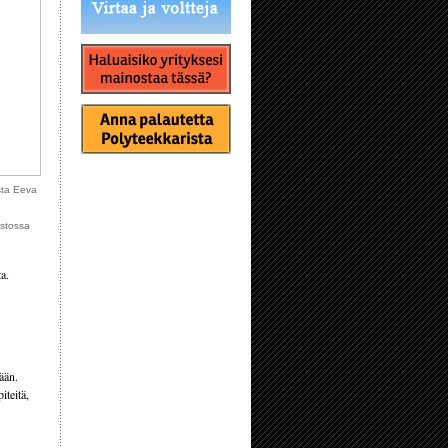
sta Eeva
ostossa
a.
ään.
iteitä,