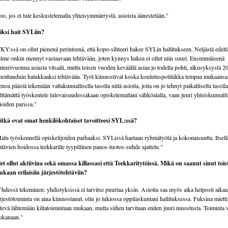
oo, jos ei tule keskustelemalla yhteisymmärrystä, asioista äänestetään."
ksi hait SYLiin?
KY:ssä on ollut pienenä perinteenä, että kopo-sihteeri hakee SYLin hallitukseen. Neljästä edeltä
lme onkin mennyt vastaavaan tehtävään, joten kynnys hakea ei ollut niin suuri. Ensimmäisenä
hteerivuonna asiasta vitsaili, mutta toisen vuoden keväällä asiaa jo todella pohti, alkusyksystä 2
moittauduin halukkaaksi tehtävään. Työt kiinnostivat koska koulutuspolitiikka tempaa mukaans
enoa päästä tekemään valtakunnallisella tasolla niitä asioita, joita on jo tehnyt paikallisella tasoll
lttämättä työskentele tulevaisuudessakaan opiskelemallani sähköalalla, vaan juuri yhteiskunnalli
ioiden parissa."
tkä ovat omat henkilökohtaiset tavoitteesi SYL:ssä?
alu työskennellä opiskelijoiden parhaaksi. SYLissä haetaan ryhmätyötä ja kokonaisuutta. Itsell
htävien hoidossa teekkarille tyypillinen panos-tuotos-suhde ajattelu."
et ollut aktiivina sekä omassa killassasi että Teekkaritytöissä. Mikä on saanut sinut tois
kaan erilaisiin järjestötehtäviin?
hdessä tekeminen: yhdistyksissä ei tarvitse puurtaa yksin. Asioita saa myös aika helposti aikaa
rjestötoiminta on aina kiinnostanut, olin jo lukiossa oppilaskuntani hallituksessa. Fuksina miett
tevä lähtemään kiltatoimintaan mukaan, mutta siihen tarvitaan eniten juuri innostusta. Toiminta v
ukanaan."