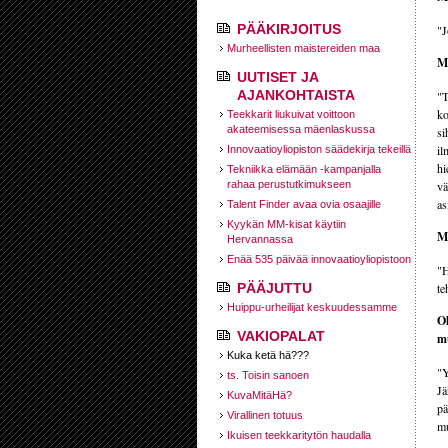
PÄÄKIRJOITUS
"J
Murheellisten maistereiden maa
Mi
UUTISET JA
AJANKOHTAISTA
"T
ko
Teekkarit liukuivat voittoon
akateemisessa mäenlaskussa
si
il
Innovaatioyliopiston säädekirja tekeillä
hi
Tekniikka elämään -kampanjalla
rahaa perustutkimukseen
vä
as
Talent Finder avaa ovia osaajille
Kyykän MM-kisat käytiin
Mi
Hervannassa
Enää 535 päivää innovaatioyliopistoon
"H
PÄÄJUTTU
te
Huippu-urheilijat keskuudessamme
Ol
VAKIOPALAT
mu
Kuka ketä hä???
"Y
ts. Toisin sanoen
Jä
KuvaMitäHä?
pä
Virallinen totuus
m
Ikuisen teekkaritytön haudalla