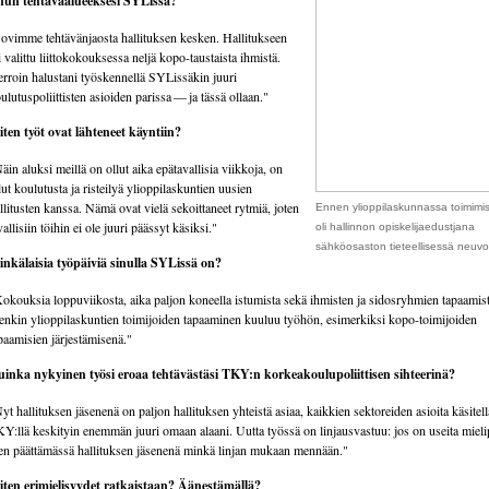
nun tehtäväalueeksesi SYLissä?
ovimme tehtävänjaosta hallituksen kesken. Hallitukseen
i valittu liittokokouksessa neljä kopo-taustaista ihmistä.
rroin halustani työskennellä SYLissäkin juuri
ulutuspoliittisten asioiden parissa — ja tässä ollaan."
ten työt ovat lähteneet käyntiin?
äin aluksi meillä on ollut aika epätavallisia viikkoja, on
lut koulutusta ja risteilyä ylioppilaskuntien uusien
llitusten kanssa. Nämä ovat vielä sekoittaneet rytmiä, joten
Ennen ylioppilaskunnassa toimimi
vallisiin töihin ei ole juuri päässyt käsiksi."
oli hallinnon opiskelijaedustjana
sähköosaston tieteellisessä neuv
nkälaisia työpäiviä sinulla SYLissä on?
okouksia loppuviikosta, aika paljon koneella istumista sekä ihmisten ja sidosryhmien tapaamist
enkin ylioppilaskuntien toimijoiden tapaaminen kuuluu työhön, esimerkiksi kopo-toimijoiden
paamisien järjestämisenä."
inka nykyinen työsi eroaa tehtävästäsi TKY:n korkeakoulupoliittisen sihteerinä?
yt hallituksen jäsenenä on paljon hallituksen yhteistä asiaa, kaikkien sektoreiden asioita käsitell
Y:llä keskityin enemmän juuri omaan alaani. Uutta työssä on linjausvastuu: jos on useita mielip
en päättämässä hallituksen jäsenenä minkä linjan mukaan mennään."
ten erimielisyydet ratkaistaan? Äänestämällä?