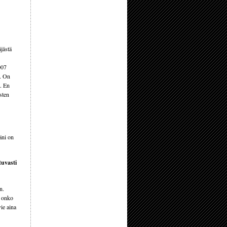
jästä
007
a. On
a. En
sten
äni on
tuvasti
n.
i onko
ie aina