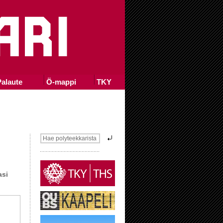
alaute
Ö-mappi
TKY
asi