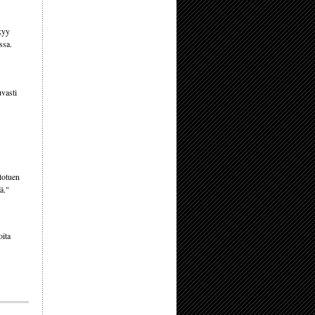
kyy
ssa.
vasti
totuen
ä."
oita