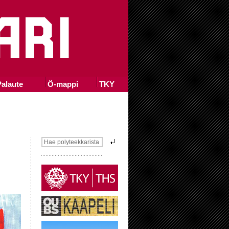
alaute
Ö-mappi
TKY