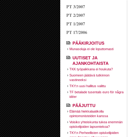
PT 3/2007
PT 2/2007
PT 1/2007
PT 17/2006
PÄÄKIRJOITUS
Munasoluja ei ole loputtomasti
UUTISET JA
AJANKOHTAISTA
TKK työpaikkana ei houkuta?
Suomeen jäätävä tutkinnon
vastineeksi
TKY:n uusi hallitus valittu
TF betalade tusentals euro för några
idéer
PÄÄJUTTU
Elämää hiekkalaatikolla
opintomonisteiden kanssa
Voisiko yhteiskunta tukea enemmän
opiskelijoiden lapsentekoa?
TKY:n Perheellisten opiskelijoiden