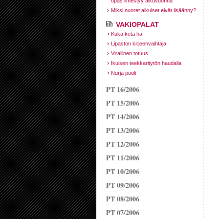
opas ilmestyy alkuvuonna
Miksi nuoret aikuiset eivät lisäänny?
VAKIOPALAT
Kuka ketä hä
Lipaston kirjeenvaihtaja
Virallinen totuus
Ikuisen teekkaritytön haudalla
Nurja puoli
PT 16/2006
PT 15/2006
PT 14/2006
PT 13/2006
PT 12/2006
PT 11/2006
PT 10/2006
PT 09/2006
PT 08/2006
PT 07/2006