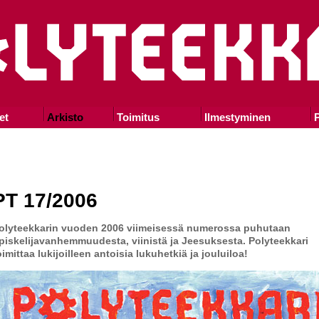
et
Arkisto
Toimitus
Ilmestyminen
P
PT 17/2006
olyteekkarin vuoden 2006 viimeisessä numerossa puhutaan
piskelijavanhemmuudesta, viinistä ja Jeesuksesta. Polyteekkari
oimittaa lukijoilleen antoisia lukuhetkiä ja jouluiloa!