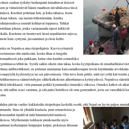
olleen suuhun tyrkätyt tuohenpalat leimahtavat iloisesti
leen ja viimeistelevät hänen maallisen taivalluksensa tässä
ämässä. Kuolleet poltetaan heti, ja kuka tahansa, itseni
kaan lukien, saa mennä töllistelemään, kuinka
ndulaisuudessa ruumiit kohtaavat loppunsa. Tuhkat
potellaan jokeen, jonka vastarannalla lapset leikkivät
ekalla. Kuolema on luontevasti läsnä nepalilaisten arjessa,
moin kuin syntymä, pissaaminen ja riisin keitto.
oka on Nepalissa aina riisipohjaista. Kasvissyönnistä
nostuneena olin mielissäni, koska lihaa ei tungettu
tomaattisesti joka paikkaan, kuten olen kuullut esimerkiksi
gentiinassa tehtävän. Syödä saikin oikein olan takaa, koska kyytipoikana oli ennaltaehkäiseväst
ettuna antibioottikuuri; en joutunut muutaman kanssamatkustajani tavoin käyttämään arvokkaita 
ssanpytyllä kyykistelyyn tai sen palvomiseen. Olin terve kuin pukki, mitä nyt yöllä kärvistelin j
tellihuoneessa säännösteltyjen sähkökatkoksien aiheuttamassa kylmyydessä. Nepalissa säästet
hköä tehokkaasti: virta pannaan poikki kymmeniksi tunneiksi viikossa. Onneksi katkot oli aikat
in, että niihin osasi varautua, ja sitä paitsi hotellissa oli oma generaattori, josta sai varasähköä k
kana.
hden päivän vaellus kukkuloilla riisipeltojen keskellä osoitti, että
Nepal on hyvin paljon muuta
tmandu. Ilma oli ylhäällä kuulasta, puut erimuotoisia ja
kousnauhat lepattivat mitä hämmästyttävimmissä
ikoissa. Myöhemmin tsekkasin pienkoneella myös
ailman korkeimpien huippujen ketjun; piskuisen ikkunan