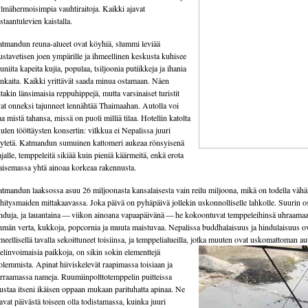
lmähermoisimpia vauhtiraitoja. Kaikki ajavat
staantulevien kaistalla.
tmandun reuna-alueet ovat köyhiä, slummi leviää
stavetisen joen ympärille ja ihmeellinen keskusta kuhisee
uniita kapeita kujia, populaa, tsiljoonia putiikkeja ja ihania
nkaita. Kaikki yrittävät saada minua ostamaan. Näen
itakin länsimaisia reppuhippejä, mutta varsinaiset turistit
at onneksi tajunneet lennähtää Thaimaahan. Autolla voi
aa mistä tahansa, missä on puoli milliä tilaa. Hotellin katolta
ulen tööttäysten konsertin: vilkkua ei Nepalissa juuri
ytetä. Katmandun sumuinen kattomeri aukeaa rönsyisenä
ajalle, temppeleitä sikiää kuin pieniä käärmeitä, enkä erota
isemassa yhtä ainoaa korkeaa rakennusta.
tmandun laaksossa asuu 26 miljoonasta kansalaisesta vain reilu miljoona, mikä on todella väh
hitysmaiden mittakaavassa. Joka päivä on pyhäpäivä jollekin uskonnolliselle lahkolle. Suurin o
nduja, ja lauantaina — viikon ainoana vapaapäivänä — he kokoontuvat temppeleihinsä uhraama
hmän verta, kukkoja, popcornia ja muuta maistuvaa. Nepalissa buddhalaisuus ja hindulaisuus o
meellisellä tavalla sekoittuneet toisiinsa, ja temppelialueilla, jotka muuten ovat uskomattoman aut
 elinvoimaisia paikkoja, on sikin sokin elementtejä
lemmista. Apinat hiiviskelevät raapimassa toisiaan ja
rraamassa nameja. Ruumiinpolttotemppelin puitteissa
ustaa itseni ikäisen oppaan mukaan parituhatta apinaa. Ne
avat päivästä toiseen olla todistamassa, kuinka juuri