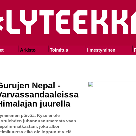
et
Arkisto
Toimitus
Ilmestyminen
P
Gurujen Nepal -
Varvassandaaleissa
Himalajan juurella
ymmenen päivää. Kyse ei ole
uorulehden juhannusnumerosta vaan
epalin-matkastani, joka alkoi
elmikuussa eikä ole loppunut vielä.