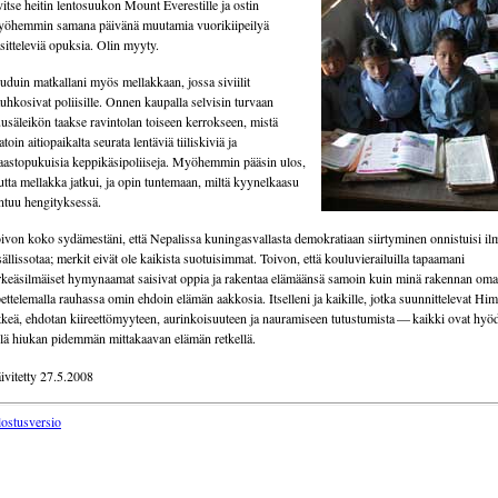
vitse heitin lentosuukon Mount Everestille ja ostin
öhemmin samana päivänä muutamia vuorikiipeilyä
sitteleviä opuksia. Olin myyty.
uduin matkallani myös mellakkaan, jossa siviilit
uhkosivat poliisille. Onnen kaupalla selvisin turvaan
usäleikön taakse ravintolan toiseen kerrokseen, mistä
atoin aitiopaikalta seurata lentäviä tiiliskiviä ja
astopukuisia keppikäsipoliiseja. Myöhemmin pääsin ulos,
tta mellakka jatkui, ja opin tuntemaan, miltä kyynelkaasu
ntuu hengityksessä.
ivon koko sydämestäni, että Nepalissa kuningasvallasta demokratiaan siirtyminen onnistuisi il
sällissotaa; merkit eivät ole kaikista suotuisimmat. Toivon, että kouluvierailuilla tapaamani
rkeäsilmäiset hymynaamat saisivat oppia ja rakentaa elämäänsä samoin kuin minä rakennan oma
ettelemalla rauhassa omin ehdoin elämän aakkosia. Itselleni ja kaikille, jotka suunnittelevat Him
tkeä, ehdotan kiireettömyyteen, aurinkoisuuteen ja nauramiseen tutustumista — kaikki ovat hyöd
llä hiukan pidemmän mittakaavan elämän retkellä.
ivitetty 27.5.2008
lostusversio