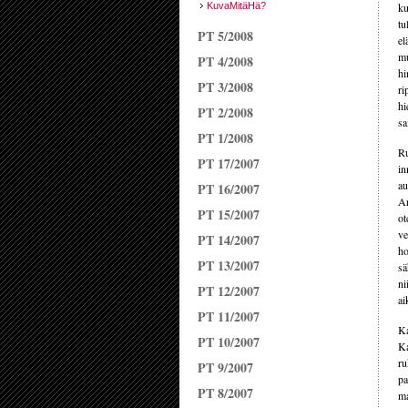
KuvaMitäHä?
ku
tu
PT 5/2008
el
mu
PT 4/2008
hi
PT 3/2008
ri
hi
PT 2/2008
sa
PT 1/2008
Ru
PT 17/2007
in
au
PT 16/2007
Ar
PT 15/2007
ot
ve
PT 14/2007
ho
PT 13/2007
sä
ni
PT 12/2007
ai
PT 11/2007
Ka
PT 10/2007
Ka
ru
PT 9/2007
pa
PT 8/2007
ma