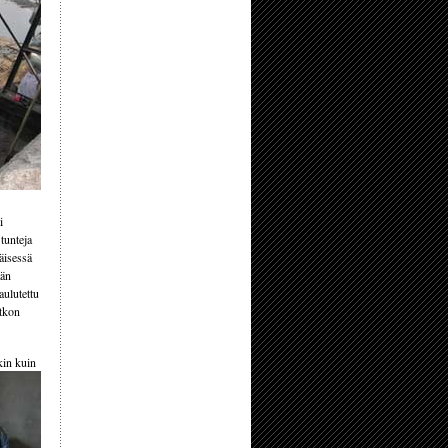
i
tunteja
äisessä
ään
aulutettu
atkon
kin kuin