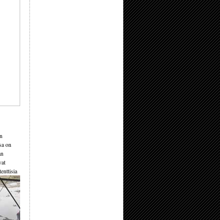
än
sa on
an
vat
enttisia