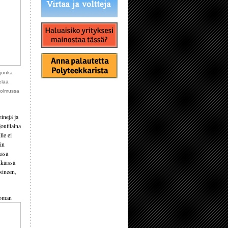
 jonka
elää
 solmussa
inejä ja
outilaina
lle ei
äin
assa
kkäissä
ksineen,
toman