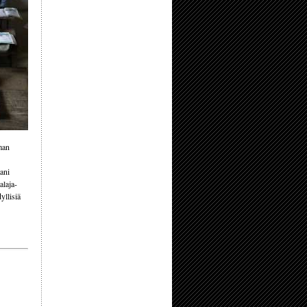
man
ani
alaja-
yllisiä