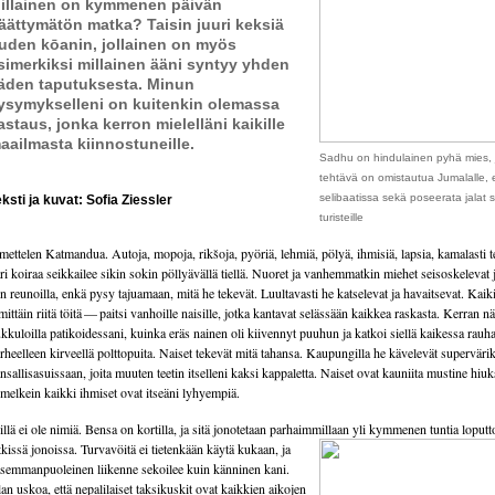
illainen on kymmenen päivän
äättymätön matka? Taisin juuri keksiä
uden kōanin, jollainen on myös
simerkiksi millainen ääni syntyy yhden
äden taputuksesta. Minun
ysymykselleni on kuitenkin olemassa
astaus, jonka kerron mielelläni kaikille
aailmasta kiinnostuneille.
Sadhu on hindulainen pyhä mies,
tehtävä on omistautua Jumalalle, 
selibaatissa sekä poseerata jalat
ksti ja kuvat: Sofia Ziessler
turisteille
mettelen Katmandua. Autoja, mopoja, rikšoja, pyöriä, lehmiä, pölyä, ihmisiä, lapsia, kamalasti te
ri koiraa seikkailee sikin sokin pöllyävällä tiellä. Nuoret ja vanhemmatkin miehet seisoskelevat j
en reunoilla, enkä pysy tajuamaan, mitä he tekevät. Luultavasti he katselevat ja havaitsevat. Kaiki
mittäin riitä töitä — paitsi vanhoille naisille, jotka kantavat selässään kaikkea raskasta. Kerran n
kkuloilla patikoidessani, kuinka eräs nainen oli kiivennyt puuhun ja katkoi siellä kaikessa rauh
rheelleen kirveellä polttopuita. Naiset tekevät mitä tahansa. Kaupungilla he kävelevät superväri
nsallisasuissaan, joita muuten teetin itselleni kaksi kappaletta. Naiset ovat kauniita mustine hiu
 melkein kaikki ihmiset ovat itseäni lyhyempiä.
illä ei ole nimiä. Bensa on kortilla, ja sitä jonotetaan parhaimmillaan
yli kymmenen tuntia loput
tkissä jonoissa. Turvavöitä ei tietenkään käytä kukaan, ja
semmanpuoleinen liikenne sekoilee kuin känninen kani.
an uskoa, että nepalilaiset taksikuskit ovat kaikkien aikojen