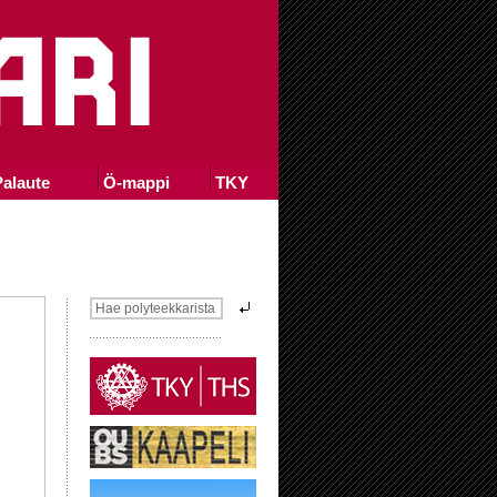
alaute
Ö-mappi
TKY