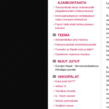
AJANKOHTAISTA
ky
va
Teemaviikolla tietoa riviteekkarille
ylioppilaskuntien yhdistymisestä
Ka
Innovaatioyliopiston nimikilpailuun
mu
ropisi runsaasti ehdotuksia
ka
Fuksi! Vielä ehdit huhkia pisteesi
kokoon!
ka
jo
TEEMA
ov
Arkkitehtikillan lyhyt historia
aj
Painavia pisteitä arkkitehtiosastolla
ku
Tunnetko jo Dipolin isän ja äidin?
kä
Otaniemen maisema muuttuu
la
ma
MUUT JUTUT
Gurujen Nepal - Varvassandaaleissa
Ka
Himalajan juurella
ke
hi
VAKIOPALAT
le
Kuka ketä hä???
ih
Voihan V!
ja
Tekniikan ihmeitä
mo
ts. Toisin sanoen
na
Sinisiä sammakoita
as
Virallinen totuus
sa