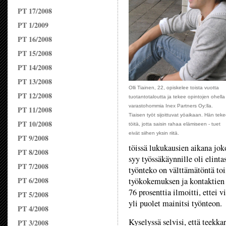
PT 17/2008
PT 1/2009
PT 16/2008
PT 15/2008
PT 14/2008
PT 13/2008
Olli Tiainen, 22, opiskelee toista vuotta
PT 12/2008
tuotantotaloutta ja tekee opintojen ohella
varastohommia Inex Partners Oy:lla.
PT 11/2008
Tiaisen työt sijoittuvat yöaikaan. Hän tek
PT 10/2008
töitä, jotta saisin rahaa elämiseen - tuet
eivät siihen yksin riitä.
PT 9/2008
töissä lukukausien aikana joko
PT 8/2008
syy työssäkäynnille oli elinta
PT 7/2008
työnteko on välttämätöntä toi
PT 6/2008
työkokemuksen ja kontaktien s
76 prosenttia ilmoitti, ettei 
PT 5/2008
yli puolet mainitsi työnteon.
PT 4/2008
Kyselyssä selvisi, että teekkar
PT 3/2008