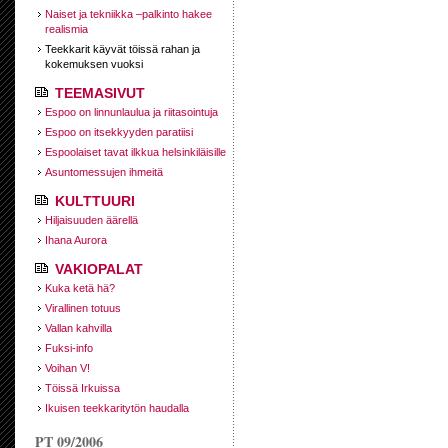
Naiset ja tekniikka –palkinto hakee
realismia
Teekkarit käyvät töissä rahan ja
kokemuksen vuoksi
TEEMASIVUT
Espoo on linnunlaulua ja riitasointuja
Espoo on itsekkyyden paratiisi
Espoolaiset tavat ilkkua helsinkiläisille
Asuntomessujen ihmeitä
KULTTUURI
Hiljaisuuden äärellä
Ihana Aurora
VAKIOPALAT
Kuka ketä hä?
Virallinen totuus
Vallan kahvilla
Fuksi-info
Voihan V!
Töissä Irkuissa
Ikuisen teekkaritytön haudalla
PT 09/2006