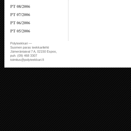
PT 08/2006
PT 07/2006
PT 06/2006
PT 05/2006
Polyteekkari —
Suomen paras teekkarilehti
Jämeräntaival 7 A, 02150 Espoo,
puh. (09) 468 3307
toimitus@polyteekkari.fi