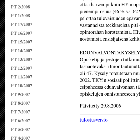
ottaa harvempi kuin HY:n opi
PT 2/2008
pienempi osuus (46 % vs. 62 %
PT 1/2008
pelottaa tulevaisuuden epäv
PT 17/2007
vastanneista teekkareista pit
opintorahan korottamista. Hiu
PT 16/2007
nostamista ensisijaisena kehi
PT 15/2007
PT 14/2007
EDUNVALVONTAKYSELY 2006 
PT 13/2007
Opiskelijajärjestöjen tutkim
läsnäolevaksi ilmoittautunutta
PT 12/2007
oli 47. Kysely toteutetaan mu
PT 11/2007
2002. TKY:n sosiaalipoliittin
PT 10/2007
esipuheessa edunvalvonnan tä
opiskelujen onnistuneeseen y
PT 9/2007
PT 8/2007
Päivitetty 29.8.2006
PT 7/2007
tulostusversio
PT 6/2007
PT 5/2007
PT 4/2007