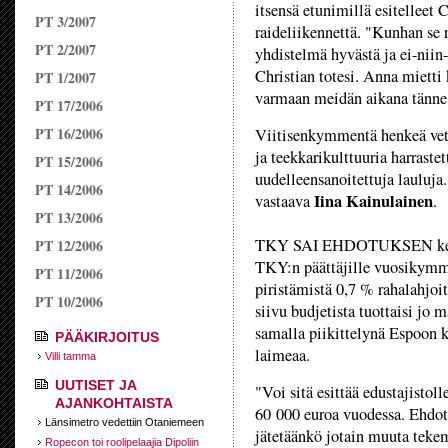
itsensä etunimillä esitelleet 
PT 3/2007
raideliikennettä. "Kunhan se 
PT 2/2007
yhdistelmä hyvästä ja ei-niin-
Christian totesi. Anna mietti k
PT 1/2007
varmaan meidän aikana tänne
PT 17/2006
PT 16/2006
Viitisenkymmentä henkeä vetä
ja teekkarikulttuuria harraste
PT 15/2006
uudelleensanoitettuja lauluja
PT 14/2006
Iina Kainulainen
vastaava
.
PT 13/2006
TKY SAI EHDOTUKSEN kehitys
PT 12/2006
TKY:n päättäjille vuosikymme
PT 11/2006
piristämistä 0,7 % rahalahjo
PT 10/2006
siivu budjetista tuottaisi jo
samalla piikittelynä Espoon k
PÄÄKIRJOITUS
laimeaa.
Villi tamma
UUTISET JA
"Voi sitä esittää edustajistol
AJANKOHTAISTA
60 000 euroa vuodessa. Ehdota
Länsimetro vedettiin Otaniemeen
jätetäänkö jotain muuta tekem
Ropecon toi roolipelaajia Dipoliin