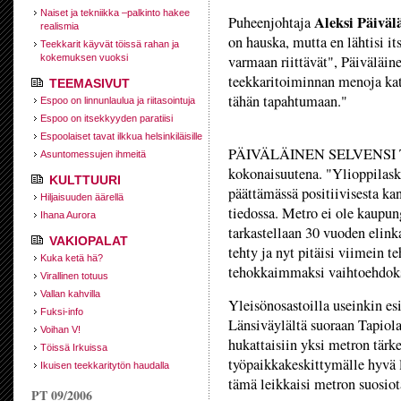
Naiset ja tekniikka –palkinto hakee
Aleksi Päiväl
Puheenjohtaja
realismia
on hauska, mutta en lähtisi i
Teekkarit käyvät töissä rahan ja
kokemuksen vuoksi
varmaan riittävät", Päiväläin
teekkaritoiminnan menoja kats
TEEMASIVUT
tähän tapahtumaan."
Espoo on linnunlaulua ja riitasointuja
Espoo on itsekkyyden paratiisi
Espoolaiset tavat ilkkua helsinkiläisille
PÄIVÄLÄINEN SELVENSI TK
Asuntomessujen ihmeitä
kokonaisuutena. "Ylioppilas
KULTTUURI
päättämässä positiivisesta 
Hiljaisuuden äärellä
tiedossa. Metro ei ole kaupun
Ihana Aurora
tarkastellaan 30 vuoden elink
VAKIOPALAT
tehty ja nyt pitäisi viimein t
Kuka ketä hä?
tehokkaimmaksi vaihtoehdoks
Virallinen totuus
Vallan kahvilla
Yleisönosastoilla useinkin es
Fuksi-info
Länsiväylältä suoraan Tapiola
Voihan V!
hukattaisiin yksi metron tärk
Töissä Irkuissa
työpaikkakeskittymälle hyvä
Ikuisen teekkaritytön haudalla
tämä leikkaisi metron suosiot
PT 09/2006