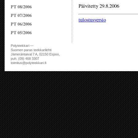
Päivitetty 29.8.2006
PT 08/2006
PT 07/2006
tulostusversio
PT 06/2006
PT 05/2006
Polyteekkari —
Suomen paras teekkarilehti
Jämeräntaival 7 A, 02150 Espoo,
puh. (09) 468 3307
toimitus@polyteekkari.fi