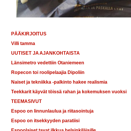
PÄÄKIRJOITUS
Villi tamma
UUTISET JA AJANKOHTAISTA
Länsimetro vedettiin Otaniemeen
Ropecon toi roolipelaajia Dipoliin
Naiset ja tekniikka -palkinto hakee realismia
Teekkarit käyvät töissä rahan ja kokemuksen vuoksi
TEEMASIVUT
Espoo on linnunlaulua ja riitasointuja
Espoo on itsekkyyden paratiisi
Espoolaiset tavat ilkkua helsinkiläisille