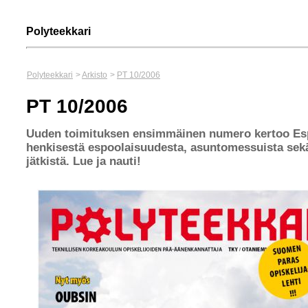
Polyteekkari
Polyteekkari
>
Arkisto
>
PT 10/2006
PT 10/2006
Uuden toimituksen ensimmäinen numero kertoo Es
henkisestä espoolaisuudesta, asuntomessuista sek
jätkistä. Lue ja nauti!