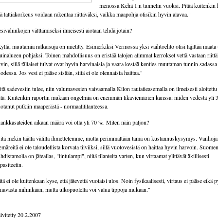
menossa Kehä 1:n tunnelin vuoksi. Pitää kuitenkin
tä lattiakorkeus voidaan rakentaa riittäväksi, vaikka maapohja olisikin hyvin alavaa."
sivahinkojen välttämiseksi ilmeisesti aiotaan tehdä jotain?
yllä, muutamia ratkaisuja on mietitty. Esimerkiksi Vermossa yksi vaihtoehto olisi läjittää maata
uinalueen pohjaksi. Toinen mahdollisuus on eristää talojen alimmat kerrokset vettä vastaan riitt
vin, sillä tällaiset tulvat ovat hyvin harvinaisia ja vaara kestää kenties muutaman tunnin sadassa
odessa. Jos vesi ei pääse sisään, siitä ei ole olennaista haittaa."
tä sadevesiin tulee, niin valumavesien vaivaamalla Kilon rautatieasemalla on ilmeisesti aloitettu 
itä. Kuitenkin raportin mukaan ongelmia on enemmän likaviemärien kanssa: niiden vedestä yli
otanut putkiin maaperästä - normaalitilanteessa.
nkkasateiden aikaan määrä voi olla yli 70 %. Miten näin paljon?
itä mekin täällä välillä ihmettelemme, mutta perimmältään tämä on kustannuskysymys. Vanhoja
emäreitä ei ole taloudellista korvata tiiviiksi, sillä vuotovesistä on haittaa hyvin harvoin. Suome
hdistamolla on jäteallas, "lintulampi", niitä tilanteita varten, kun virtaamat ylittävät äkillisesti
pasiteetin.
itä ei ole kuitenkaan kyse, että jätevettä vuotaisi ulos. Noin fysikaalisesti, virtaus ei pääse eikä p
navasta mihinkään, mutta ulkopuolelta voi valua tippoja mukaan."
ivitetty 20.2.2007