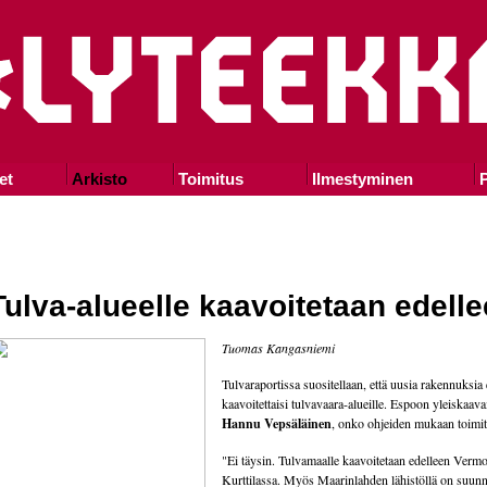
et
Arkisto
Toimitus
Ilmestyminen
P
Tulva-alueelle kaavoitetaan edell
Tuomas Kangasniemi
Tulvaraportissa suositellaan, että uusia rakennuksia 
kaavoitettaisi tulvavaara-alueille. Espoon yleiskaava
Hannu Vepsäläinen
, onko ohjeiden mukaan toimit
"Ei täysin. Tulvamaalle kaavoitetaan edelleen Vermo
Kurttilassa. Myös Maarinlahden lähistöllä on suunn