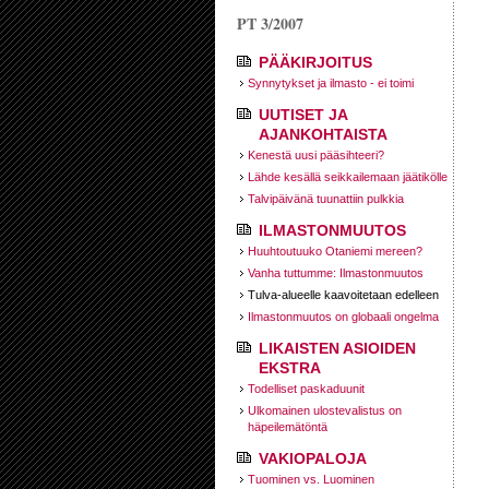
PT 3/2007
PÄÄKIRJOITUS
Synnytykset ja ilmasto - ei toimi
UUTISET JA
AJANKOHTAISTA
Kenestä uusi pääsihteeri?
Lähde kesällä seikkailemaan jäätikölle
Talvipäivänä tuunattiin pulkkia
ILMASTONMUUTOS
Huuhtoutuuko Otaniemi mereen?
Vanha tuttumme: Ilmastonmuutos
Tulva-alueelle kaavoitetaan edelleen
Ilmastonmuutos on globaali ongelma
LIKAISTEN ASIOIDEN
EKSTRA
Todelliset paskaduunit
Ulkomainen ulostevalistus on
häpeilemätöntä
VAKIOPALOJA
Tuominen vs. Luominen