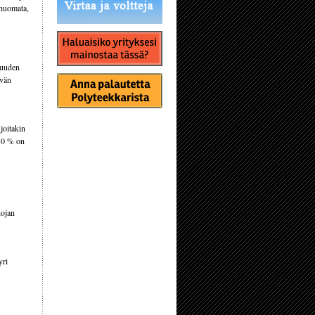
 huomata,
 uuden
ävän
joitakin
 30 % on
nojan
yri