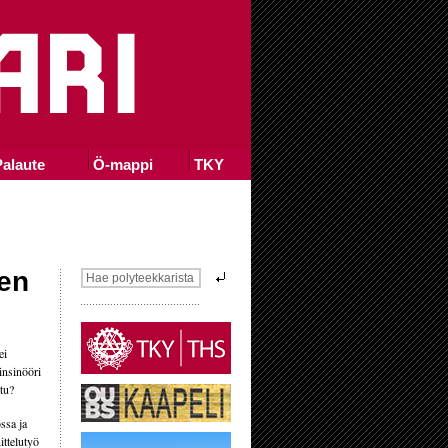
alaute
Ö-mappi
TKY
een
ei
insinööri
tu?
ssa ja
ittelutyö