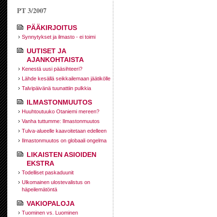
PT 3/2007
PÄÄKIRJOITUS
Synnytykset ja ilmasto - ei toimi
UUTISET JA
AJANKOHTAISTA
Kenestä uusi pääsihteeri?
Lähde kesällä seikkailemaan jäätikölle
Talvipäivänä tuunattiin pulkkia
ILMASTONMUUTOS
Huuhtoutuuko Otaniemi mereen?
Vanha tuttumme: Ilmastonmuutos
Tulva-alueelle kaavoitetaan edelleen
Ilmastonmuutos on globaali ongelma
LIKAISTEN ASIOIDEN
EKSTRA
Todelliset paskaduunit
Ulkomainen ulostevalistus on
häpeilemätöntä
VAKIOPALOJA
Tuominen vs. Luominen