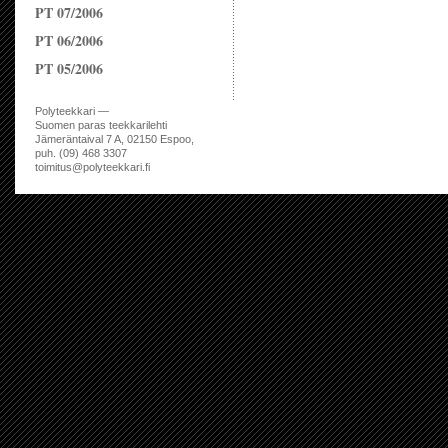
PT 07/2006
PT 06/2006
PT 05/2006
Polyteekkari —
Suomen paras teekkarilehti
Jämeräntaival 7 A, 02150 Espoo,
puh. (09) 468 3307
toimitus@polyteekkari.fi