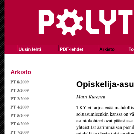
Uusin lehti
PDF-lehdet
Arkisto
To
Arkisto
PT 8/2009
Opiskelija-as
PT 3/2009
Matti Kuronen
PT 2/2009
PT 4/2009
TKY ei tarjoa enää mahdollis
soluasumisenkin kanssa on väh
PT 5/2009
asuntokohteet ovat pääasiassa 
PT 6/2009
yhteistilat äärimmäisen pienik
PT 7/2009
mielellään täysin toisista riip