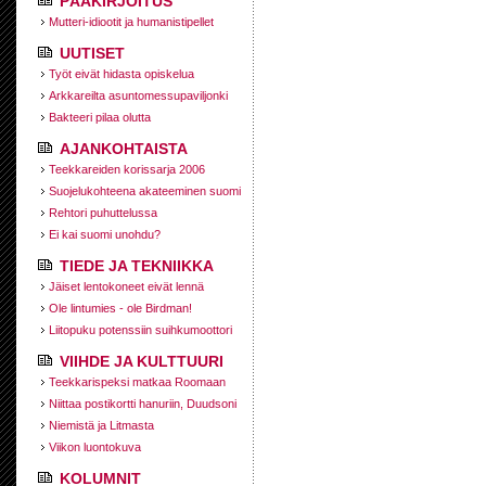
PÄÄKIRJOITUS
Mutteri-idiootit ja humanistipellet
UUTISET
Työt eivät hidasta opiskelua
Arkkareilta asuntomessupaviljonki
Bakteeri pilaa olutta
AJANKOHTAISTA
Teekkareiden korissarja 2006
Suojelukohteena akateeminen suomi
Rehtori puhuttelussa
Ei kai suomi unohdu?
TIEDE JA TEKNIIKKA
Jäiset lentokoneet eivät lennä
Ole lintumies - ole Birdman!
Liitopuku potenssiin suihkumoottori
VIIHDE JA KULTTUURI
Teekkarispeksi matkaa Roomaan
Niittaa postikortti hanuriin, Duudsoni
Niemistä ja Litmasta
Viikon luontokuva
KOLUMNIT