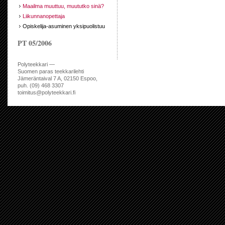
Maailma muuttuu, muututko sinä?
Liikunnanopettaja
Opiskelija-asuminen yksipuolistuu
PT 05/2006
Polyteekkari —
Suomen paras teekkarilehti
Jämeräntaival 7 A, 02150 Espoo,
puh. (09) 468 3307
toimitus@polyteekkari.fi