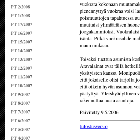
vuokrata kokonaan muutamaks
PT 2/2008
pienennyttyä vuokraa voisi la
PT 1/2008
poismuuttojen tapahtuessa uud
PT 17/2007
muuttaisi ylimääräisen huoneen
joogakammioksi. Vuokralaisil
PT 16/2007
isäntä. Pitkä vuokrasuhde ma
PT 15/2007
maun mukaan.
PT 14/2007
Toiseksi tuettua asumista kos
PT 13/2007
Aravalainat ovat tällä hetkellä
PT 12/2007
yksityisten kanssa. Monipuoli
PT 11/2007
että jokaiselle olisi tarjolla 
PT 10/2007
että oikein hyvän asunnon voi
päätyttyä. Yleishyödyllinen v
PT 9/2007
rakennuttaa uusia asuntoja.
PT 8/2007
PT 7/2007
Päivitetty 9.5.2006
PT 6/2007
tulostusversio
PT 5/2007
PT 4/2007