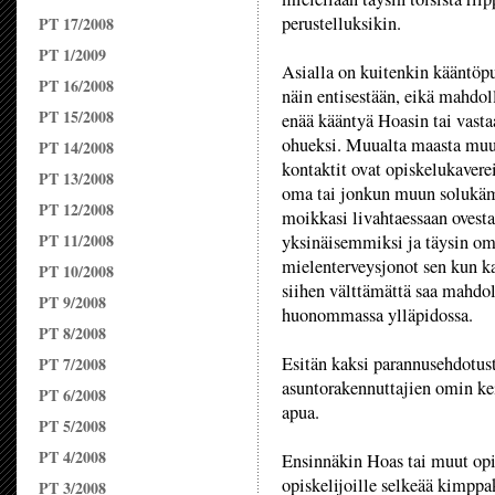
perustelluksikin.
PT 17/2008
PT 1/2009
Asialla on kuitenkin kääntöp
PT 16/2008
näin entisestään, eikä mahdo
PT 15/2008
enää kääntyä Hoasin tai vasta
ohueksi. Muualta maasta muut
PT 14/2008
kontaktit ovat opiskelukaverei
PT 13/2008
oma tai jonkun muun solukämp
PT 12/2008
moikkasi livahtaessaan ovesta 
PT 11/2008
yksinäisemmiksi ja täysin om
mielenterveysjonot sen kun k
PT 10/2008
siihen välttämättä saa mahdoll
PT 9/2008
huonommassa ylläpidossa.
PT 8/2008
Esitän kaksi parannusehdotusta
PT 7/2008
asuntorakennuttajien omin kei
PT 6/2008
apua.
PT 5/2008
PT 4/2008
Ensinnäkin Hoas tai muut opisk
opiskelijoille selkeää kimppa
PT 3/2008