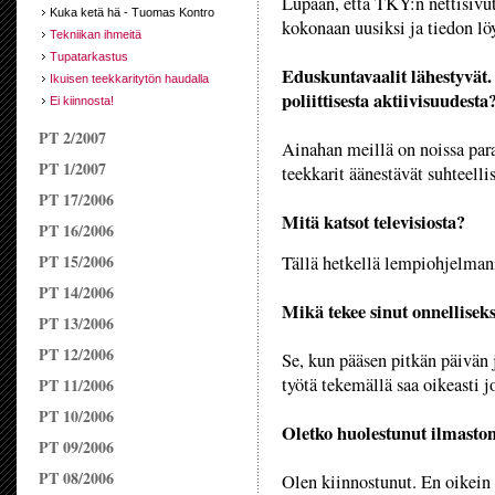
Lupaan, että TKY:n nettisivut
Kuka ketä hä - Tuomas Kontro
kokonaan uusiksi ja tiedon l
Tekniikan ihmeitä
Tupatarkastus
Eduskuntavaalit lähestyvät.
Ikuisen teekkaritytön haudalla
poliittisesta aktiivisuudesta
Ei kiinnosta!
PT 2/2007
Ainahan meillä on noissa par
PT 1/2007
teekkarit äänestävät suhteellis
PT 17/2006
Mitä katsot televisiosta?
PT 16/2006
PT 15/2006
Tällä hetkellä lempiohjelmani
PT 14/2006
Mikä tekee sinut onnellisek
PT 13/2006
PT 12/2006
Se, kun pääsen pitkän päivän 
työtä tekemällä saa oikeasti j
PT 11/2006
PT 10/2006
Oletko huolestunut ilmasto
PT 09/2006
PT 08/2006
Olen kiinnostunut. En oikein 