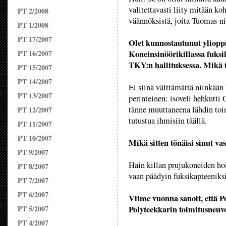
valitettavasti liity mitään ko
PT 2/2008
väännöksistä, joita Tuomas-ni
PT 1/2008
PT 17/2007
Olet kunnostautunut yliopp
PT 16/2007
Koneinsinöörikillassa fuksi
TKY:n hallituksessa. Mikä 
PT 15/2007
PT 14/2007
Ei siinä välttämättä niinkään
PT 13/2007
perinteinen: isoveli hehkutti
tänne muuttaneena lähdin toi
PT 12/2007
tutustua ihmisiin täällä.
PT 11/2007
PT 10/2007
Mikä sitten tönäisi sinut vas
PT 9/2007
Hain killan prujukoneiden hoi
PT 8/2007
vaan päädyin fuksikapteeniksi
PT 7/2007
PT 6/2007
Viime vuonna sanoit, että Po
PT 5/2007
Polyteekkarin toimitusneuvo
PT 4/2007