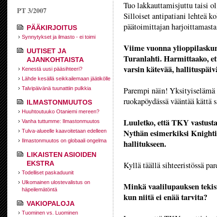
Tuo lakkauttamisjuttu taisi o
PT 3/2007
Silloiset antipatiani lehteä k
päätoimittajan harjoittamasta 
PÄÄKIRJOITUS
Synnytykset ja ilmasto - ei toimi
Viime vuonna ylioppilaskunn
UUTISET JA
Turanlahti. Harmittaako, et
AJANKOHTAISTA
varsin kätevää, hallituspäiv
Kenestä uusi pääsihteeri?
Lähde kesällä seikkailemaan jäätikölle
Talvipäivänä tuunattiin pulkkia
Parempi näin! Yksityiselämä on
ruokapöydässä vääntää kättä 
ILMASTONMUUTOS
Huuhtoutuuko Otaniemi mereen?
Luuletko, että TKY vastusta
Vanha tuttumme: Ilmastonmuutos
Nythän esimerkiksi Knightin
Tulva-alueelle kaavoitetaan edelleen
Ilmastonmuutos on globaali ongelma
hallitukseen.
LIKAISTEN ASIOIDEN
EKSTRA
Kyllä täällä sihteeristössä par
Todelliset paskaduunit
Ulkomainen ulostevalistus on
Minkä vaalilupauksen tekisi
häpeilemätöntä
kun niitä ei enää tarvita?
VAKIOPALOJA
Tuominen vs. Luominen