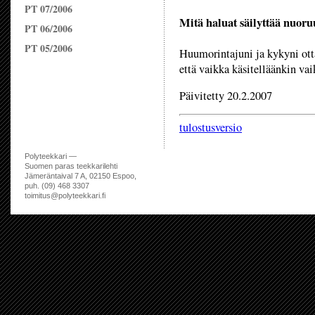
PT 07/2006
Mitä haluat säilyttää nuoruu
PT 06/2006
PT 05/2006
Huumorintajuni ja kykyni ottaa
että vaikka käsitelläänkin vai
Päivitetty 20.2.2007
tulostusversio
Polyteekkari —
Suomen paras teekkarilehti
Jämeräntaival 7 A, 02150 Espoo,
puh. (09) 468 3307
toimitus@polyteekkari.fi