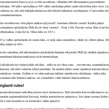
etusministeriön kanssa on jo sovittu tavoitteista: vähintään 600 ulkomaalaista perustutkinto-
iskelijaa, 300 jatko-opiskelijaa ja 500 vaihto-opiskelijaa pitäisi saada rekrytoitua joka vuosi. Li
voitteena on, että sekä tutkijakoululaisista että tohtorin tutkinnon suorittaneista 15 prosenttia olis
komaalaistaustaisia.
ko tavoitteeseen vielä paljon matkaa nykyisestä? Annetaan rehtorin vastata! Kuinka paljon
komaalaisia opiskelijoita TKK:lla oli viime vuonna? - Noin 1100, Pursula vastaa. Hän ei tarvits
ettimisaikaa. (Aika hyvin. Oikea luku on 1015.)
EU:n vaihto-opiskelijoita oli suurin luku, se neljä sataa suunnilleen, vähän yli, rehtori jatkaa. (H
rkka määrä on 409.)
rsula vakuuttaa, että ulkomaalaisia opiskelijoita halutaan rekrytoida TKK:lle siinäkin tapauksess
unnitelmat lukukausimaksuista eivät toteutuisikaan.
Korkeakoulu nyt sinänsä pitää sitä ihan... mikä on nyt oikea sana… toivottavana, asianmukaise
tkaisuna, että niitä voitaisiin ryhtyä perimään. Tai ainakin pitäisi saada vapauksia kansainvälisen
ulutuksen vientiin. Nythän ei voi ottaa maksuja tutkinto-opetuksesta silloinkaan, vaikka joku
komainen taho haluaisi maksaa, siis esimerkiksi valtio haluaisi tilata koulutusta.
nglanti rules!
nsainvälistyminen tarkoittaa joustoa myös kieliasioissa. Tulevaisuuden kurssivalikoimassa on 
emmän englanninkielisiä kursseja, etenkin maisteritason opinnoissa. Sen sijaan suomen kielen
K:n tulevaisuudessa on toistaiseksi vähän epäselvä.
No meillähän on siitä ainakin epävirallinen periaatelinjaus. [TKK:n] hallituksessa ei nyt varmaa