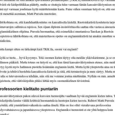
lvästi ole kielipolitiikkaa päätetty, mutta se strategia tulee varmaan tämän kansainvälistymisen m
inä nyt varmaan joudutaan kyllä määrittelemään kanta. Paine siihen suuntaan tietysti on, että s
eli menettää asemiaan, Matti Pursula muotoilee.
htökohtana on, että kandidaattikoulutus on kansallisella kielellä. Ruotsinkielistä koulutusta tarj
imavarojen sallimissa rajoissa. Sen sijaan diplomi-insinööritasolla saattaa olla vastassa ainoast
glanninkielinen ohjelma. Pursula huomauttaa, että esimerkiksi muutamissa Tanskan ja Ruotsin
iopistoissa lähtökohtana on, että maisteritason opetus on englanninkielistä tai ainakin muuttuu se
hiaikoina.
tta kumpi sitten on tärkeämpi kieli TKK:lla, suomi vai englanti?
Kyllä se tuota… hyvä kysymys. Toki suomen kielen täytyy olla meidän ykköskielemme, ja se 
llinnon pääkieli. Mutta totuus on tietysti se, että kun tämä kansainvälistyminen etenee, niin mei
ytyy kyetä myös hallinnon puolella lisäämään englannin kieltä. Mutta kyllä yliopistolla aina on ti
lvoite ja tehtävä huolehtia kansallisesta kielestä ja siitä, että terminologia ja muu siirtyy. Mutta m
valla se tulevaisuudessa tehdään, niin sitä me voimme joutua miettimään. Nythän on mm. annett
jeistusta, että väitöskirjoihin pitäisi liittää myös suomenkielinen tiivistelmä.
rofessorien kielitaito puntariin
nsainvälistymisen pakon edessä kurssien luennoijilta vaaditaan hyvää englannin kielen taitoa
iskelijoilta kuulee välillä kriittisiä huomautuksia luentojen kielen tasosta. Rehtori Matti Pursula
öntää, että ymmärtämisvaikeuksia saattaa ilmetä. Hän on itse ollut vierailevana professorina
dysvaltalaisessa ja japanilaisessa yliopistossa. Englanniksi luennointi ei ole yhtä helppoa kuin
omeksi.