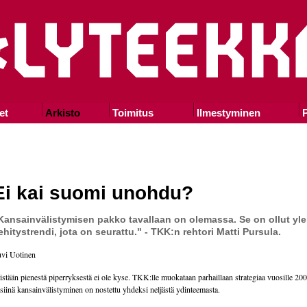
et
Arkisto
Toimitus
Ilmestyminen
P
Ei kai suomi unohdu?
Kansainvälistymisen pakko tavallaan on olemassa. Se on ollut yl
ehitystrendi, jota on seurattu." - TKK:n rehtori
Matti Pursula
.
vi Uotinen
stään pienestä piperryksestä ei ole kyse. TKK:lle muokataan parhaillaan strategiaa vuosille 20
 siinä kansainvälistyminen on nostettu yhdeksi neljästä ydinteemasta.