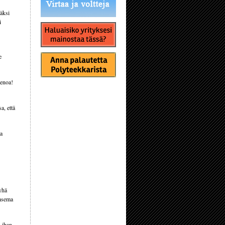
säksi
i
e
ienoa!
a, että
na
yhä
 asema
n ihan