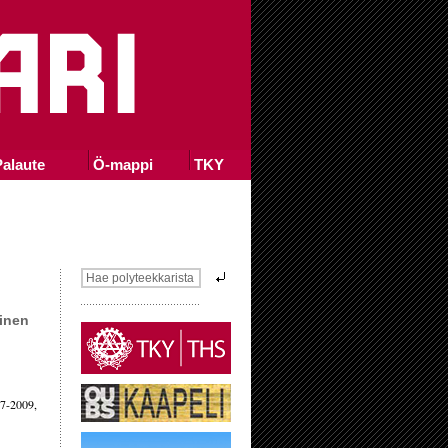
alaute
Ö-mappi
TKY
einen
07-2009,