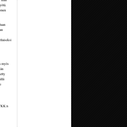
yötä.
uomen
otaan
aan
llaiseksi
on myös
dän
etty
illä
u
. TKK:n