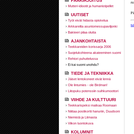
PÄÄKIRJOITUS
ru
Mutteri-idiootit ja humanistipellet
Pä
UUTISET
Työt eivät hidasta opiskelua
tu
Arkkareilta asuntomessupaviljonki
Bakteeri pilaa olutta
AJANKOHTAISTA
Teekkareiden korissarja 2006
Suojelukohteena akateeminen suomi
Rehtori puhuttelussa
Ei kai suomi unohdu?
TIEDE JA TEKNIIKKA
Jäiset lentokoneet eivät lennä
Ole lintumies - ole Birdman!
Liitopuku potenssiin suihkumoottori
VIIHDE JA KULTTUURI
Teekkarispeksi matkaa Roomaan
Niittaa postikortti hanuriin, Duudsoni
Niemistä ja Litmasta
Viikon luontokuva
KOLUMNIT