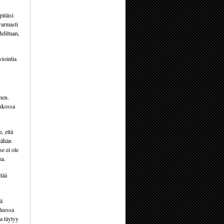
pitäisi
varmasti
hdiltaan,
viointia
nen.
oukossa
, että
llähän
se ei ole
ma.
itää
tä
lleessa
ta täytyy