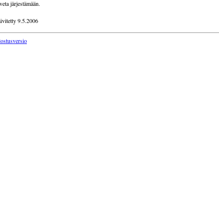
veta järjestämään.
ivitetty 9.5.2006
lostusversio