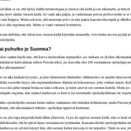
Selvähän se on, että täytyy hallita terminologiaa ja yleensä sitä kieltä ja sen rakennetta, ja tietysti 
ata myös ääntää vierasta kieltä. Se vaatii aika paljon, ja vanhemman polven professoreille se ei 
e niin helppoa. Mutta uskoisin, että nuorempi polvi on niin paljon kansainvälisempää jo lähtöko
tä ei siitä ongelmaa tule. Mutta se vaatii varmasti koulutusta.
rsula ehdottaa, että silloin kun vierasta kieltä käytetään luennoilla, voisi kielen tasosta pyytää ar
iskelijoilta.
ai puhutko jo Suomea?
skus saattaa käydä niin, että kurssi luennoidaan englanniksi, jos mukana on yksikin ulkomaalai
nkälaisen kielivalinnan rehtori Pursula tekisi, jos kurssilla olisi 200 suomalaisen opiskelijan j
ksi ulkomaalaista?
Se on aika hankala kysymys, ja juuri tämmöisten tilanteiden välttämiseksi on annettu tämä tavoite
ikilla osastoilla täytyy olla englanninkielinen ohjelma tai kokonaisuus, joita voidaan tarjota. Ky
ossa olisi järkevämpää hoitaa ne kaksi erikseen, ja loput saisivat sen suomen kielellä. Mutta jos 
ettajalle ongelma, niin sinänsä luultavasti se kieli ei nyt useimmille opiskelijoillekaan ole ongel
ihto-opiskelijoilta suomen kielen taidon vaatiminen olisi tietenkin kohtuutonta, mutta Pursula p
rkeänä, että ulkomaalaiset tutkinto- opiskelijat oppisivat kielemme.
Se on yksi tapa integroida heitä tähän yhteisöön. Ja jos he oppivat suomen kieltä, niin se lisää si
hdollisuutta, että he jäävät tänne suomalaiseen työelämään. Kansainvälisiltä opiskelijoiltakin tu
lautteessa on selvästi käynyt ilmi, että suomen kielen kursseja ei ole tarpeeksi. Tämä on asia, jo