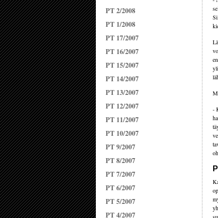
se
PT 2/2008
Si
PT 1/2008
ki
PT 17/2007
Lä
PT 16/2007
vo
en
PT 15/2007
yl
lä
PT 14/2007
PT 13/2007
Mu
PT 12/2007
- 
ha
PT 11/2007
tä
PT 10/2007
ve
ta
PT 9/2007
oh
PT 8/2007
P
PT 7/2007
Ka
PT 6/2007
op
my
PT 5/2007
yh
PT 4/2007
su