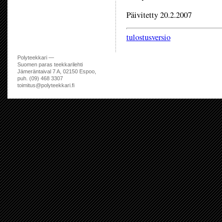
Päivitetty 20.2.2007
tulostusversio
Polyteekkari —
Suomen paras teekkarilehti
Jämeräntaival 7 A, 02150 Espoo,
puh. (09) 468 3307
toimitus@polyteekkari.fi