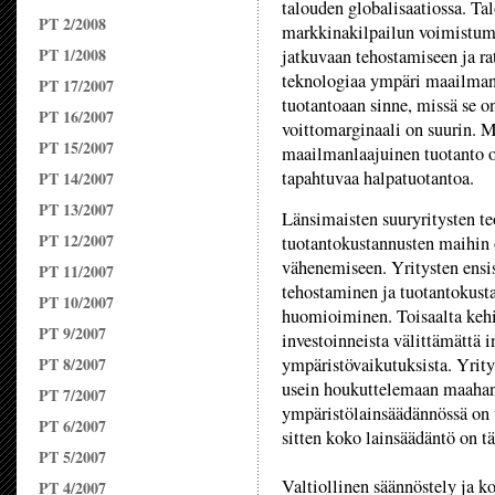
talouden globalisaatiossa. Ta
PT 2/2008
markkinakilpailun voimistumi
PT 1/2008
jatkuvaan tehostamiseen ja rat
teknologiaa ympäri maailman l
PT 17/2007
tuotantoaan sinne, missä se on
PT 16/2007
voittomarginaali on suurin. M
PT 15/2007
maailmanlaajuinen tuotanto on
tapahtuvaa halpatuotantoa.
PT 14/2007
PT 13/2007
Länsimaisten suuryritysten te
PT 12/2007
tuotantokustannusten maihin o
vähenemiseen. Yritysten ensis
PT 11/2007
tehostaminen ja tuotantokust
PT 10/2007
huomioiminen. Toisaalta kehi
PT 9/2007
investoinneista välittämättä i
PT 8/2007
ympäristövaikutuksista. Yrity
usein houkuttelemaan maahan
PT 7/2007
ympäristölainsäädännössä on 
PT 6/2007
sitten koko lainsäädäntö on tä
PT 5/2007
Valtiollinen säännöstely ja ko
PT 4/2007