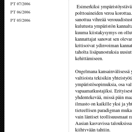
PT 07/2006
Esimerkiksi ympäristöystäväll
PT 06/2006
polttoaineiden veroa korottaa.
sanottua vihreää verouudistus
PT 05/2006
kulutusta ympäristön kannalt
kuuma kiistakysymys on ollu
kannattajat sanovat sen oleva
kritisoivat ydinvoiman kannat
taholta lisäpanostuksia uusiu
kehittämiseen.
Ongelmana kansainvälisessä ym
valtioista tekisikin yhteistyö
ympäristösopimuksia, osa valti
vapaamatkustajiksi. Erityises
yhdentekevää, missä päin maa
ilmasto on kaikille yksi ja y
tieteellisen paradigman mukai
vain läntiset teollisuusmaat r
Aasian kasvavissa talouksiss
kiihtyvään tahtiin.