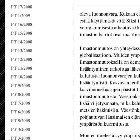
PT 17/2008
oleva luonnonvara. Kukaan ei 
PT 1/2009
estää käyttämästä sitä. Siks
PT 16/2008
voimistumisesta aiheutuva il
PT 15/2008
ilmaston häiriöt ovat maailm
PT 14/2008
Ilmastonmuutos on yhteydess
PT 13/2008
globalisaatioon. Muiden ymp
PT 12/2008
ilmastonmuutoksella on demo
PT 11/2008
lisääntyminen tarkoittaa lähe
kulutusta, luonnonvarojen ku
PT 10/2008
lisääntymistä. Kasvavan teoll
PT 9/2008
kasvihuonekaasujen päästöt li
PT 8/2008
ilmastonmuutosta. Väestönka
PT 7/2008
lisää viljelysmaata, mikä keh
metsien hakkuisiin. Väestönka
PT 6/2008
pohjautuvan länsimaisen elä
PT 5/2008
ympäristön kuormitusta.
PT 4/2008
Monien mielestä syy ympärist
PT 3/2008