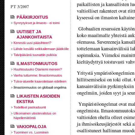
paikallisten ja kansallisten l
PT 3/2007
valtiolliset rakenteet ovat ri
kyseessä on ilmaston kaltainen
PÄÄKIRJOITUS
Synnytykset ja ilmasto - ei toimi
Globaalien resurssien käytön 
UUTISET JA
koko maailmalle yhteistä aukt
AJANKOHTAISTA
olemassa. Suvereeneja kansall
Kenestä uusi pääsihteeri?
tottelemaan kansainvälisiä lak
Lähde kesällä seikkailemaan jäätikölle
sopimuksia. Viimeksi mainitt
Talvipäivänä tuunattiin pulkkia
kieltäydyttyä toistuvasti va
ILMASTONMUUTOS
Huuhtoutuuko Otaniemi mereen?
Yritystä ympäristöongelmien
Vanha tuttumme: Ilmastonmuutos
hillitsemiseksi on toki ollut.
Tulva-alueelle kaavoitetaan edelleen
kansainvälisiin pyrkimyksiin e
Ilmastonmuutos on globaali ongelma
ongelmiin, joiden syyt ja seur
LIKAISTEN ASIOIDEN
EKSTRA
Ympäristöongelmat ovat mallie
Todelliset paskaduunit
ongelmista. Ilmastonmuutoksen
Ulkomainen ulostevalistus on
valtioiden ohella olleet esim
häpeilemätöntä
ja ihmisoikeusjärjestöt sekä a
VAKIOPALOJA
osallistuneet hallinnan muod
Tuominen vs. Luominen