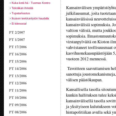
Kuka ketä hä - Tuomas Kontro
Kansainvälisen ympäristöyhtei
Tekniikan ihmeitä
julkilausumat, joita tuotetaan
Tupatarkastus
kansainvälisissä neuvotteluis
Ikuisen teekkaritytön haudalla
kansainvälisiä sopimuksia. J
Ei kiinnosta!
valtion välisiä, mutta joukk
PT 2/2007
sopimuksia. Ilmastonmuutokse
PT 1/2007
virstanpylväitä on Kioton i
PT 17/2006
vahvistaneet teollisuusmaat 
kasvihuonekaasupäästöjään 5,2
PT 16/2006
vuoteen 2012 mennessä.
PT 15/2006
Tavoitteen saavuttamisen hel
PT 14/2006
sanottuja joustomekanismeja,
PT 13/2006
välisen päästökaupan.
PT 12/2006
Kansallisella tasolla sitoutu
PT 11/2006
kunkin hallituksen tulee keks
PT 10/2006
kansainvälisellä tasolla sovit
PT 09/2006
ja yksityiseen kulutukseen voi
PT 08/2006
hintapolitiikan avulla sekä y